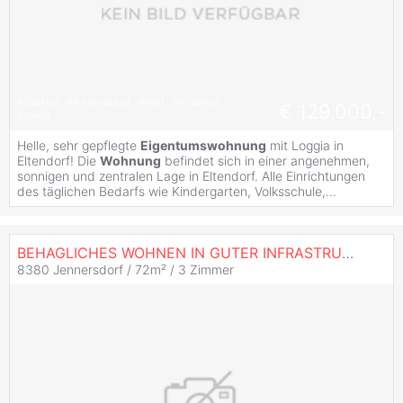
#
Balkon
#
Kellerabteil
#
hell
#
möbliert
€ 129.000,-
#
ruhig
Helle, sehr gepflegte
Eigentumswohnung
mit Loggia in
Eltendorf! Die
Wohnung
befindet sich in einer angenehmen,
sonnigen und zentralen Lage in Eltendorf. Alle Einrichtungen
des täglichen Bedarfs wie Kindergarten, Volksschule,...
BEHAGLICHES WOHNEN IN GUTER INFRASTRUKTUR
8380 Jennersdorf / 72m² /
3 Zimmer