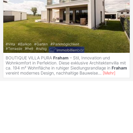
#
Villa
#
Balkon
#
Garten
#
Parkmöglichkeit
#
Terrasse
#
hell
#
ruhig
BOUTIQUE VILLA PURA
Fraham
– Stil, Innovation und
Wohnkomfort in Perfektion. Diese exklusive Architektenvilla mit
ca. 194 m² Wohnfläche in ruhiger Siedlungsrandlage in
Fraham
vereint modernes Design, nachhaltige Bauweise
...
[
Mehr
]