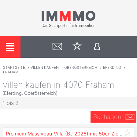
STARTSEITE
›
VILLEN KAUFEN
›
OBERÖSTERREICH
›
EFERDING
›
FRAHAM
Villen kaufen in 4070 Fraham
(Eferding, Oberösterreich)
1 bis 2
Suchagent
Premium Massivbau-Villa (BJ 2026) mit 50er-Ziegel, Pool, Designküche, PV-Anlage, Garage & mehr