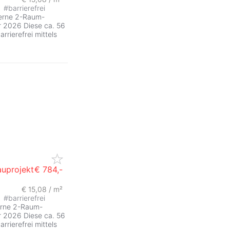
#
barrierefrei
ZurÃ
derne 2-Raum-
r 2026 Diese ca. 56
rrierefrei mittels
uprojekt
€ 784,-
€ 15,08 / m²
ZurÃ
#
barrierefrei
derne 2-Raum-
r 2026 Diese ca. 56
rrierefrei mittels