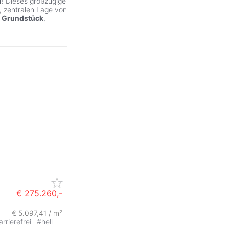
n
! Dieses großzügige
, zentralen Lage von
n
Grundstück
,
€ 275.260,-
€ 5.097,41 / m²
arrierefrei
#
hell