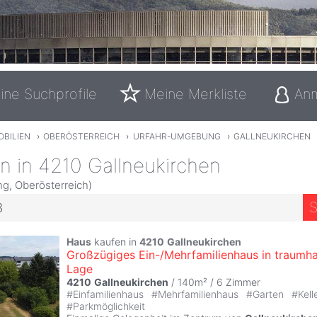
ine Suchprofile
Meine Merkliste
An
OBILIEN
›
OBERÖSTERREICH
›
URFAHR-UMGEBUNG
›
GALLNEUKIRCHEN
n in 4210 Gallneukirchen
g, Oberösterreich)
S
3
Haus
kaufen in
4210
Gallneukirchen
Großzügiges Ein-/Mehrfamilienhaus in traumha
Lage
4210
Gallneukirchen
/ 140m² /
6 Zimmer
#
Einfamilienhaus
#
Mehrfamilienhaus
#
Garten
#
Kell
#
Parkmöglichkeit