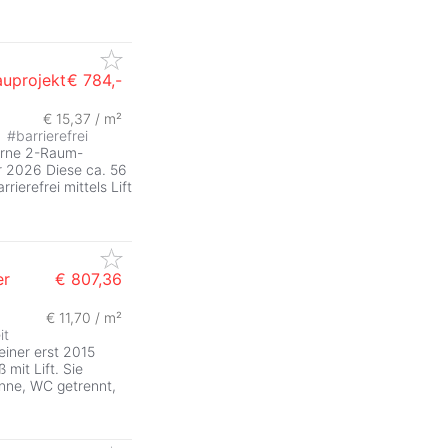
uprojekt
€ 784,-
€ 15,37 / m²
ZurÃ
#
barrierefrei
derne 2-Raum-
r 2026 Diese ca. 56
rierefrei mittels Lift
er
€ 807,36
€ 11,70 / m²
ZurÃ
it
einer erst 2015
mit Lift. Sie
anne, WC getrennt,