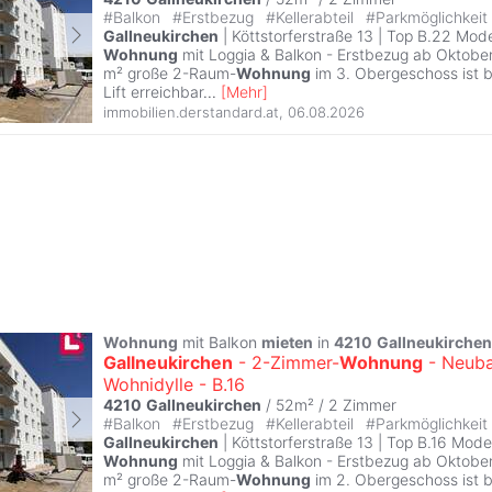
#
Balkon
#
Erstbezug
#
Kellerabteil
#
Parkmöglichkeit
Gallneukirchen
| Köttstorferstraße 13 | Top B.22 Mo
Wohnung
mit Loggia & Balkon - Erstbezug ab Oktobe
m² große 2-Raum-
Wohnung
im 3. Obergeschoss ist ba
Lift erreichbar
...
[
Mehr
]
immobilien.derstandard.at
,
06.08.2026
Wohnung
mit Balkon
mieten
in
4210
Gallneukirchen
Gallneukirchen
- 2-Zimmer-
Wohnung
- Neuba
Wohnidylle - B.16
4210
Gallneukirchen
/ 52m² /
2 Zimmer
#
Balkon
#
Erstbezug
#
Kellerabteil
#
Parkmöglichkeit
Gallneukirchen
| Köttstorferstraße 13 | Top B.16 Mo
Wohnung
mit Loggia & Balkon - Erstbezug ab Oktobe
m² große 2-Raum-
Wohnung
im 2. Obergeschoss ist ba