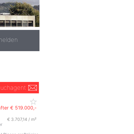
melden
uchagent
fter
€ 519.000,-
€ 3.707,14 / m²
er