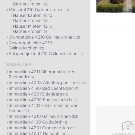
Gallneukirchen
(19)
Häuser 4210 Gallneukirchen
(8)
Häuser kaufen 4210
Gallneukirchen
(8)
Häuser mieten 4210
Gallneukirchen
(0)
Grundstücke 4210 Gallneukirchen
(3)
Gewerbeobjekte 4210
Gallneukirchen
(12)
Anlageobjekte 4210 Gallneukirchen
(3)
GEMEINDEN
Immobilien 4211 Alberndorf in der
Riedmark
(15)
Immobilien 4203 Altenberg bei Linz
(24)
Immobilien 4190 Bad Leonfelden
(7)
Immobilien 4201 Eidenberg
(11)
Immobilien 4209 Engerwitzdorf
(57)
Immobilien 4101 Feldkirchen an der
Donau
(35)
Immobilien 4210 Gallneukirchen
(53)
Immobilien 4100 Goldwörth
(1)
Immobilien 4201 Gramastetten
(25)
Immobilien 4204 Haibach im