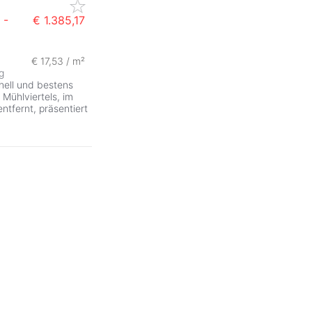
-
€ 1.385,17
€ 17,53 / m²
g
hell und bestens
Mühlviertels, im
ntfernt, präsentiert