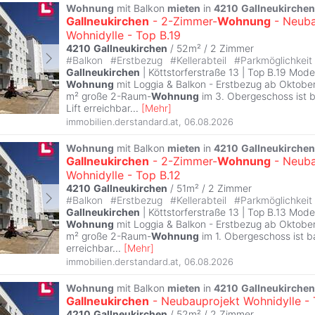
Wohnung
mit Balkon
mieten
in
4210
Gallneukirchen
Gallneukirchen
- 2-Zimmer-
Wohnung
- Neuba
Wohnidylle - Top B.19
4210
Gallneukirchen
/ 52m² /
2 Zimmer
#
Balkon
#
Erstbezug
#
Kellerabteil
#
Parkmöglichkeit
Gallneukirchen
| Köttstorferstraße 13 | Top B.19 Mo
Wohnung
mit Loggia & Balkon - Erstbezug ab Oktobe
m² große 2-Raum-
Wohnung
im 3. Obergeschoss ist ba
Lift erreichbar
...
[
Mehr
]
immobilien.derstandard.at
,
06.08.2026
Wohnung
mit Balkon
mieten
in
4210
Gallneukirchen
Gallneukirchen
- 2-Zimmer-
Wohnung
- Neuba
Wohnidylle - Top B.12
4210
Gallneukirchen
/ 51m² /
2 Zimmer
#
Balkon
#
Erstbezug
#
Kellerabteil
#
Parkmöglichkeit
Gallneukirchen
| Köttstorferstraße 13 | Top B.13 Mo
Wohnung
mit Loggia & Balkon - Erstbezug ab Oktobe
m² große 2-Raum-
Wohnung
im 1. Obergeschoss ist bar
erreichbar
...
[
Mehr
]
immobilien.derstandard.at
,
06.08.2026
Wohnung
mit Balkon
mieten
in
4210
Gallneukirchen
Gallneukirchen
- Neubauprojekt Wohnidylle - 
4210
Gallneukirchen
/ 52m² /
2 Zimmer