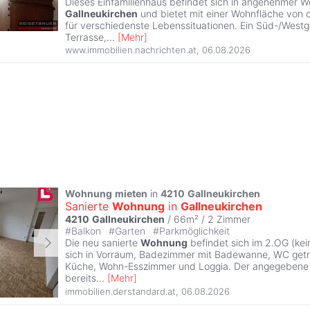
Dieses Einfamilienhaus befindet sich in angenehmer 
Gallneukirchen
und bietet mit einer Wohnfläche von ca
für verschiedenste Lebenssituationen. Ein Süd-/Westg
Terrasse,
...
[
Mehr
]
www.immobilien.nachrichten.at
,
06.08.2026
Wohnung
mieten
in
4210
Gallneukirchen
Sanierte
Wohnung
in
Gallneukirchen
4210
Gallneukirchen
/ 66m² /
2 Zimmer
#
Balkon
#
Garten
#
Parkmöglichkeit
Die neu sanierte
Wohnung
befindet sich im 2.OG (kein
sich in Vorraum, Badezimmer mit Badewanne, WC getr
Küche, Wohn-Esszimmer und Loggia. Der angegebene M
bereits
...
[
Mehr
]
immobilien.derstandard.at
,
06.08.2026