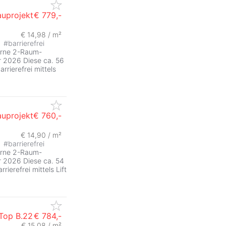
uprojekt
€ 779,-
€ 14,98 / m²
ZurÃ
#
barrierefrei
derne 2-Raum-
r 2026 Diese ca. 56
rrierefrei mittels
uprojekt
€ 760,-
€ 14,90 / m²
ZurÃ
#
barrierefrei
derne 2-Raum-
r 2026 Diese ca. 54
rierefrei mittels Lift
Top B.22
€ 784,-
€ 15,08 / m²