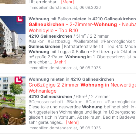
Lift erreichbar
...
[
Mehr
]
immobilien.derstandard.at
,
06.08.2026
Wohnung
mit Balkon
mieten
in
4210
Gallneukirchen
Gallneukirchen
- 2-Zimmer-
Wohnung
- Neuba
Wohnidylle - Top B.10
4210
Gallneukirchen
/ 51m² /
2 Zimmer
#
Balkon
#
Erstbezug
#
Kellerabteil
#
Parkmöglichkeit
Gallneukirchen
| Köttstorferstraße 13 | Top B.10 Mo
Wohnung
mit Loggia & Balkon - Erstbezug ab Oktobe
m² große 2-Raum-
Wohnung
im 1. Obergeschoss ist bar
erreichbar
...
[
Mehr
]
immobilien.derstandard.at
,
06.08.2026
Wohnung
mieten
in
4210
Gallneukirchen
Großzügige 2 Zimmer
Wohnung
in Neuwertig
Wohnanlage
4210
Gallneukirchen
/ 69m² /
2 Zimmer
#
Genossenschaft
#
Balkon
#
Garten
#
Parkmöglichke
Diese tolle und neuwertige
Wohnung
befindet sich in 
fertiggestellten Wohnanlage und liegt im 1.Obergeschoß 
gliedert sich in Vorraum, Abstellraum, Bad mit Badew
sehr geräumiges
...
[
Mehr
]
immobilien.derstandard.at
,
05.08.2026