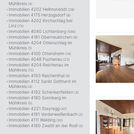
Mühlkreis
(4)
Immobilien 4202 Hellmonsödt
(28)
Immobilien 4175 Herzogsdorf
(8)
Immobilien 4202 Kirchschlag bei
Linz
(73)
Immobilien 4040 Lichtenberg
(596)
Immobilien 4181 Oberneukirchen
(8)
Immobilien 4204 Ottenschlag im
Mühlkreis
(1)
Immobilien 4100 Ottensheim
(14)
Immobilien 4048 Puchenau
(23)
Immobilien 4204 Reichenau im
Mühlkreis
(15)
Immobilien 4193 Reichenthal
(8)
Immobilien 4112 Sankt Gotthard im
Mühlkreis
(4)
Immobilien 4192 Schenkenfelden
(3)
Immobilien 4180 Sonnberg im
Mühlkreis
(0)
Immobilien 4221 Steyregg
(47)
Immobilien 4191 Vorderweißenbach
(2)
Immobilien 4111 Walding
(30)
Immobilien 4180 Zwettl an der Rodl
(5)