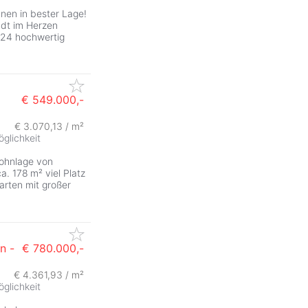
en in bester Lage!
adt im Herzen
 24 hochwertig
€ 549.000,-
€ 3.070,13 / m²
glichkeit
Wohnlage von
. 178 m² viel Platz
arten mit großer
n -
€ 780.000,-
€ 4.361,93 / m²
glichkeit