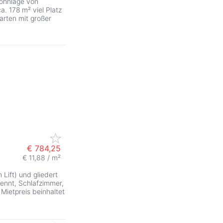
Wohnlage von
. 178 m² viel Platz
arten mit großer
€ 784,25
€ 11,88 / m²
ZurÃ
 Lift) und gliedert
ennt, Schlafzimmer,
ietpreis beinhaltet