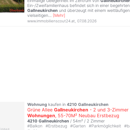
Einmalige Gelegenheit im Zentrum von
Gallneukirche
Ein-/Zweifamilienhaus befindet sich in einer begehrten
Gallneukirchen
und überzeugt mit einem weitläufige
vielseitigen
...
[
Mehr
]
www.immobilienscout24.at
,
07.08.2026
Wohnung
kaufen in
4210
Gallneukirchen
Grüne Allee
Gallneukirchen
- 2 und 3-Zimmer
Wohnungen
, 55-70M² Neubau Erstbezug
4210
Gallneukirchen
/ 54m² /
2 Zimmer
#
Balkon
#
Erstbezug
#
Garten
#
Parkmöglichkeit
#
b