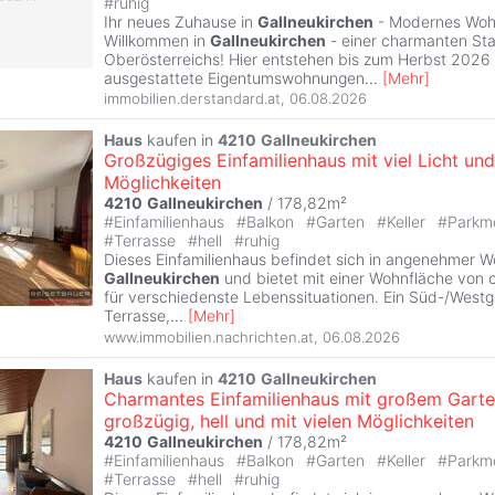
#
ruhig
Ihr neues Zuhause in
Gallneukirchen
- Modernes Wohn
Willkommen in
Gallneukirchen
- einer charmanten St
Oberösterreichs! Hier entstehen bis zum Herbst 2026
ausgestattete Eigentumswohnungen
...
[
Mehr
]
immobilien.derstandard.at
,
06.08.2026
Haus
kaufen in
4210
Gallneukirchen
Großzügiges Einfamilienhaus mit viel Licht und
Möglichkeiten
4210
Gallneukirchen
/ 178,82m²
#
Einfamilienhaus
#
Balkon
#
Garten
#
Keller
#
Parkmö
#
Terrasse
#
hell
#
ruhig
Dieses Einfamilienhaus befindet sich in angenehmer 
Gallneukirchen
und bietet mit einer Wohnfläche von ca
für verschiedenste Lebenssituationen. Ein Süd-/Westg
Terrasse,
...
[
Mehr
]
www.immobilien.nachrichten.at
,
06.08.2026
Haus
kaufen in
4210
Gallneukirchen
Charmantes Einfamilienhaus mit großem Garte
großzügig, hell und mit vielen Möglichkeiten
4210
Gallneukirchen
/ 178,82m²
#
Einfamilienhaus
#
Balkon
#
Garten
#
Keller
#
Parkmö
#
Terrasse
#
hell
#
ruhig