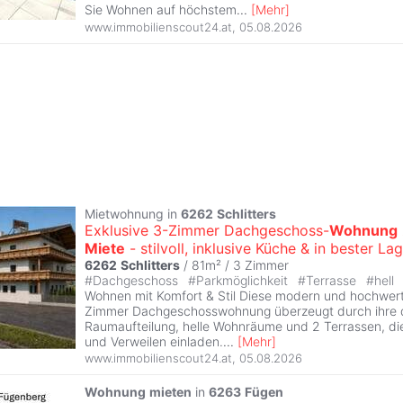
Sie Wohnen auf höchstem
...
[
Mehr
]
www.immobilienscout24.at
,
05.08.2026
Mietwohnung in
6262
Schlitters
Exklusive 3-Zimmer Dachgeschoss-
Wohnung
Miete
- stilvoll, inklusive Küche & in bester La
6262
Schlitters
/ 81m² /
3 Zimmer
#
Dachgeschoss
#
Parkmöglichkeit
#
Terrasse
#
hell
Wohnen mit Komfort & Stil Diese modern und hochwert
Zimmer Dachgeschosswohnung überzeugt durch ihre 
Raumaufteilung, helle Wohnräume und 2 Terrassen, d
und Verweilen einladen.
...
[
Mehr
]
www.immobilienscout24.at
,
05.08.2026
Wohnung
mieten
in
6263
Fügen