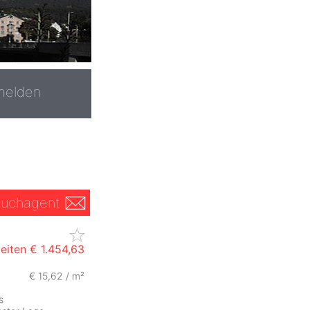
melden
uchagent
eiten
€ 1.454,63
€ 15,62 / m²
s