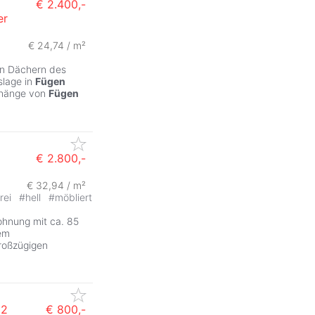
€ 2.400,-
er
€ 24,74 / m²
en Dächern des
slage in
Fügen
nhänge von
Fügen
€ 2.800,-
€ 32,94 / m²
frei
#
hell
#
möbliert
hnung mit ca. 85
em
roßzügigen
 2
€ 800,-