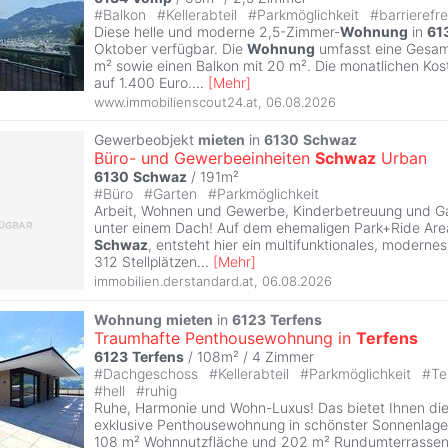
#
Balkon
#
Kellerabteil
#
Parkmöglichkeit
#
barrierefr
Diese helle und moderne 2,5-Zimmer-
Wohnung
in
61
Oktober verfügbar. Die
Wohnung
umfasst eine Gesam
m² sowie einen Balkon mit 20 m². Die monatlichen Kos
auf 1.400 Euro.
...
[
Mehr
]
www.immobilienscout24.at
,
06.08.2026
Gewerbeobjekt
mieten
in
6130
Schwaz
Büro- und Gewerbeeinheiten
Schwaz
Urban
6130
Schwaz
/ 191m²
#
Büro
#
Garten
#
Parkmöglichkeit
Arbeit, Wohnen und Gewerbe, Kinderbetreuung und Ga
unter einem Dach! Auf dem ehemaligen Park+Ride Are
Schwaz
, entsteht hier ein multifunktionales, moderne
312 Stellplätzen
...
[
Mehr
]
immobilien.derstandard.at
,
06.08.2026
Wohnung
mieten
in
6123
Terfens
Traumhafte Penthousewohnung in
Terfens
6123
Terfens
/ 108m² /
4 Zimmer
#
Dachgeschoss
#
Kellerabteil
#
Parkmöglichkeit
#
Te
#
hell
#
ruhig
Ruhe, Harmonie und Wohn-Luxus! Das bietet Ihnen di
exklusive Penthousewohnung in schönster Sonnenlag
108 m² Wohnnutzfläche und 202 m² Rundumterrassen