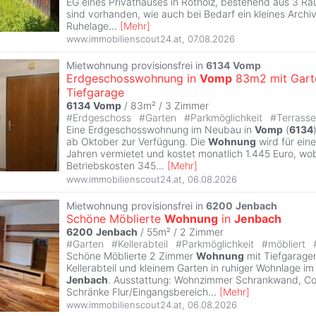
EG eines Privathauses in Rotholz, bestehend aus 3 
sind vorhanden, wie auch bei Bedarf ein kleines Archiv
Ruhelage
...
[
Mehr
]
www.immobilienscout24.at
,
07.08.2026
Mietwohnung provisionsfrei in
6134
Vomp
Erdgeschosswohnung in
Vomp
83m2 mit Gart
Tiefgarage
6134
Vomp
/ 83m² /
3 Zimmer
#
Erdgeschoss
#
Garten
#
Parkmöglichkeit
#
Terrasse
Eine Erdgeschosswohnung im Neubau in
Vomp
(
6134
ab Oktober zur Verfügung. Die
Wohnung
wird für ein
Jahren vermietet und kostet monatlich 1.445 Euro, wob
Betriebskosten 345
...
[
Mehr
]
www.immobilienscout24.at
,
06.08.2026
Mietwohnung provisionsfrei in
6200
Jenbach
Schöne Möblierte
Wohnung
in
Jenbach
6200
Jenbach
/ 55m² /
2 Zimmer
#
Garten
#
Kellerabteil
#
Parkmöglichkeit
#
möbliert
Schöne Möblierte 2 Zimmer
Wohnung
mit Tiefgaragen
Kellerabteil und kleinem Garten in ruhiger Wohnlage i
Jenbach
. Ausstattung: Wohnzimmer Schrankwand, Cou
Schränke Flur/Eingangsbereich
...
[
Mehr
]
www.immobilienscout24.at
,
06.08.2026