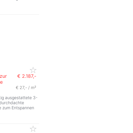
zur
€ 2.187,-
ge
€ 27,- / m²
ig ausgestattete 3-
durchdachte
ie zum Entspannen