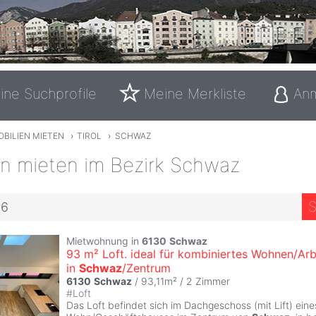
ine Suchprofile
Meine Merkliste
An
BILIEN MIETEN
›
TIROL
›
SCHWAZ
en mieten im Bezirk Schwaz
S
66
Mietwohnung in
6130
Schwaz
93 m² Loft. ideal für kombiniertes Wohnen/Arb
in
Schwaz
/Zentrum
6130
Schwaz
/ 93,11m² /
2 Zimmer
#
Loft
Das Loft befindet sich im Dachgeschoss (mit Lift) eine