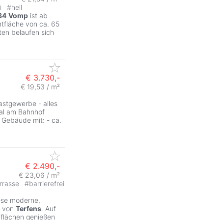
ei
#
hell
34
Vomp
ist ab
tfläche von ca. 65
ten belaufen sich
€ 3.730,-
€ 19,53 / m²
stgewerbe - alles
al am Bahnhof
s Gebäude mit: - ca.
€ 2.490,-
€ 23,06 / m²
rrasse
#
barrierefrei
ese moderne,
e von
Terfens
. Auf
flächen genießen