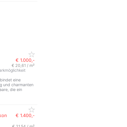
€ 1.000,-
€ 20,61 / m²
arkmöglichkeit
bindet eine
ng und charmanten
aare, die ein
kon
€ 1.400,-
€ 21,54 / m²