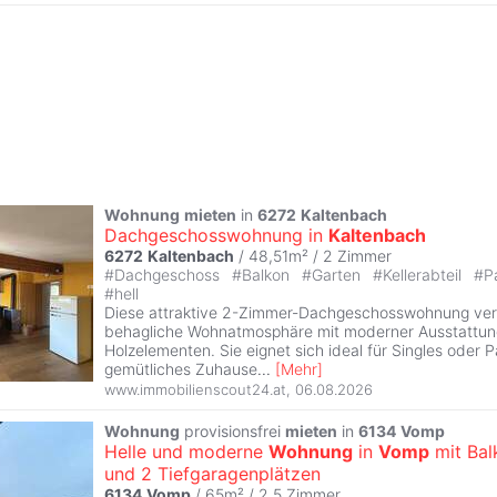
Wohnung
mieten
in
6272
Kaltenbach
Dachgeschosswohnung in
Kaltenbach
6272
Kaltenbach
/ 48,51m² /
2 Zimmer
#
Dachgeschoss
#
Balkon
#
Garten
#
Kellerabteil
#
P
#
hell
Diese attraktive 2-Zimmer-Dachgeschosswohnung ver
behagliche Wohnatmosphäre mit moderner Ausstattu
Holzelementen. Sie eignet sich ideal für Singles oder P
gemütliches Zuhause
...
[
Mehr
]
www.immobilienscout24.at
,
06.08.2026
Wohnung
provisionsfrei
mieten
in
6134
Vomp
Helle und moderne
Wohnung
in
Vomp
mit Bal
und 2 Tiefgaragenplätzen
6134
Vomp
/ 65m² /
2,5 Zimmer