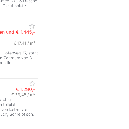
Räumen. WC & Dusche
. Die absolute
en und
€ 1.445,-
€ 17,41 / m²
), Hoferweg 27, steht
en Zeitraum von 3
ei die
€ 1.290,-
€ 23,45 / m²
#
ruhig
stellplatz,
m Nordosten von
ch, Schreibtisch,