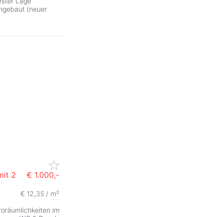
bester Lage
umgebaut (neuer
mit 2
€ 1.000,-
€ 12,35 / m²
roräumlichkeiten im