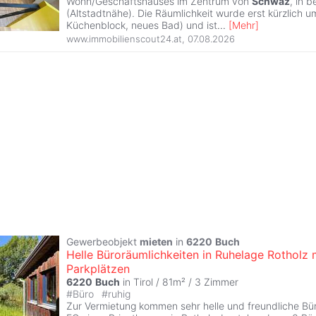
Wohn/Geschäftshauses im Zentrum von
Schwaz
, in 
(Altstadtnähe). Die Räumlichkeit wurde erst kürzlich 
Küchenblock, neues Bad) und ist
...
[
Mehr
]
www.immobilienscout24.at
,
07.08.2026
Gewerbeobjekt
mieten
in
6220
Buch
Helle Büroräumlichkeiten in Ruhelage Rotholz 
Parkplätzen
6220
Buch
in Tirol / 81m² /
3 Zimmer
#
Büro
#
ruhig
Zur Vermietung kommen sehr helle und freundliche Bü