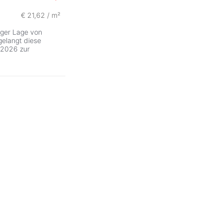
€ 21,62 / m²
ZurÃ
iger Lage von
gelangt diese
.2026 zur