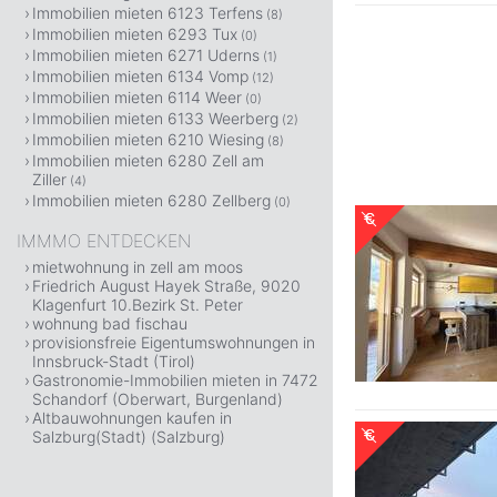
Immobilien mieten 6123 Terfens
(8)
Immobilien mieten 6293 Tux
(0)
Immobilien mieten 6271 Uderns
(1)
Immobilien mieten 6134 Vomp
(12)
Immobilien mieten 6114 Weer
(0)
Immobilien mieten 6133 Weerberg
(2)
Immobilien mieten 6210 Wiesing
(8)
Immobilien mieten 6280 Zell am
Ziller
(4)
Immobilien mieten 6280 Zellberg
(0)
IMMMO ENTDECKEN
mietwohnung in zell am moos
Friedrich August Hayek Straße, 9020
Klagenfurt 10.Bezirk St. Peter
wohnung bad fischau
provisionsfreie Eigentumswohnungen in
Innsbruck-Stadt (Tirol)
Gastronomie-Immobilien mieten in 7472
Schandorf (Oberwart, Burgenland)
Altbauwohnungen kaufen in
Salzburg(Stadt) (Salzburg)