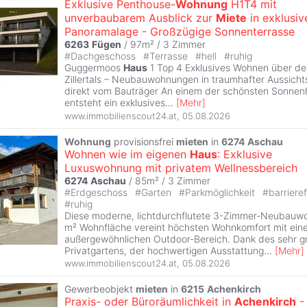
Exklusive Penthouse-
Wohnung
H1T4 mit
unverbaubarem Ausblick zur
Miete
in exklusiv
Panoramalage - Großzügige Sonnenterrasse
6263
Fügen
/ 97m² /
3 Zimmer
#
Dachgeschoss
#
Terrasse
#
hell
#
ruhig
Guggermoos
Haus
1 Top 4 Exklusives Wohnen über d
Zillertals – Neubauwohnungen in traumhafter Aussicht
direkt vom Bauträger An einem der schönsten Sonne
entsteht ein exklusives
...
[
Mehr
]
www.immobilienscout24.at
,
05.08.2026
Wohnung
provisionsfrei
mieten
in
6274
Aschau
Wohnen wie im eigenen
Haus
: Exklusive
Luxuswohnung mit privatem Wellnessbereich
6274
Aschau
/ 85m² /
3 Zimmer
#
Erdgeschoss
#
Garten
#
Parkmöglichkeit
#
barriere
#
ruhig
Diese moderne, lichtdurchflutete 3-Zimmer-Neubauwo
m² Wohnfläche vereint höchsten Wohnkomfort mit ein
außergewöhnlichen Outdoor-Bereich. Dank des sehr g
Privatgartens, der hochwertigen Ausstattung
...
[
Mehr
]
www.immobilienscout24.at
,
05.08.2026
Gewerbeobjekt
mieten
in
6215
Achenkirch
Praxis- oder Büroräumlichkeit in
Achenkirch
-