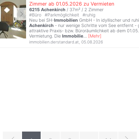
Zimmer ab 01.05.2026 zu Vermieten
6215
Achenkirch
/ 37m² /
2 Zimmer
#
Büro
#
Parkmöglichkeit
#
ruhig
Neu bei SH-
Immobilien
GmbH - In idyllischer und ruh
Achenkirch
- nur wenige Schritte vom See entfernt - 
attraktive Praxis- bzw. Büroräumlichkeit ab dem 01.05
Vermietung. Die
Immobilie
...
[
Mehr
]
immobilien.derstandard.at
,
05.08.2026