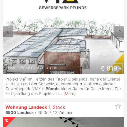
€ 819,-
#
Büro
#
Werkstatt
#
barrierefrei
Projekt Via³ Im Herzen des Tiroler Oberlands, nahe der Grenze
zu Italien und der Schweiz, entsteht ein zukunftsorientierter
Gewerbepark. VIA³ in
Pfunds
bietet Raum für Deine Ideen. Die
Fertigstellung des Projekts ist
...
[
Mehr
]
Wohnung
Landeck
1. Stock
6500
Landeck
/ 69,3m² /
2 Zimmer