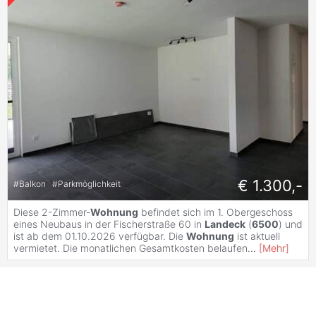
€ 1.300,-
#
Balkon
#
Parkmöglichkeit
Diese 2-Zimmer-
Wohnung
befindet sich im 1. Obergeschoss
eines Neubaus in der Fischerstraße 60 in
Landeck
(
6500
) und
ist ab dem 01.10.2026 verfügbar. Die
Wohnung
ist aktuell
vermietet. Die monatlichen Gesamtkosten belaufen
...
[
Mehr
]