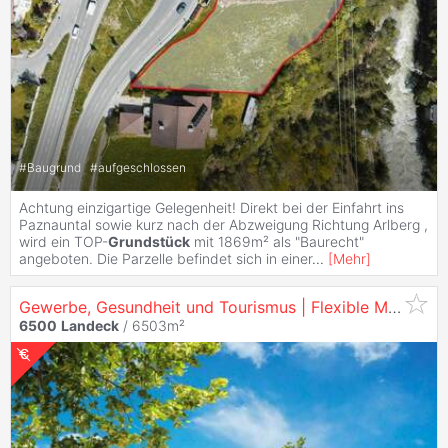
#
Baugrund
#
aufgeschlossen
Achtung einzigartige Gelegenheit! Direkt bei der Einfahrt ins
Paznauntal sowie kurz nach der Abzweigung Richtung Arlberg ,
wird ein TOP-
Grundstück
mit 1869m² als "Baurecht"
angeboten. Die Parzelle befindet sich in einer
...
[
Mehr
]
Gewerbe, Gesundheit und Tourismus | Flexible Mietflächen im atrium3,
6500
Landeck
/ 6503m²