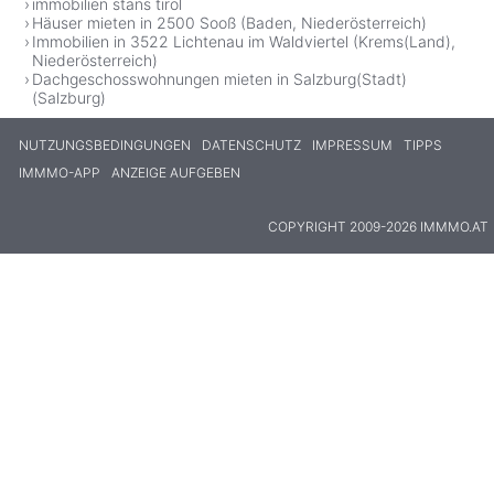
immobilien stans tirol
Häuser mieten in 2500 Sooß (Baden, Niederösterreich)
Immobilien in 3522 Lichtenau im Waldviertel (Krems(Land),
Niederösterreich)
Dachgeschosswohnungen mieten in Salzburg(Stadt)
(Salzburg)
NUTZUNGSBEDINGUNGEN
DATENSCHUTZ
IMPRESSUM
TIPPS
IMMMO-APP
ANZEIGE AUFGEBEN
COPYRIGHT 2009-2026 IMMMO.AT