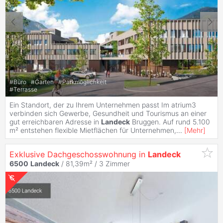
#
Büro
#
Garten
#
Parkmöglichkeit
#
Terrasse
Ein Standort, der zu Ihrem Unternehmen passt Im atrium3
verbinden sich Gewerbe, Gesundheit und Tourismus an einer
gut erreichbaren Adresse in
Landeck
Bruggen. Auf rund 5.100
m² entstehen flexible Mietflächen für Unternehmen,
...
[
Mehr
]
Exklusive Dachgeschosswohnung in
Landeck
6500
Landeck
/ 81,39m² /
3 Zimmer