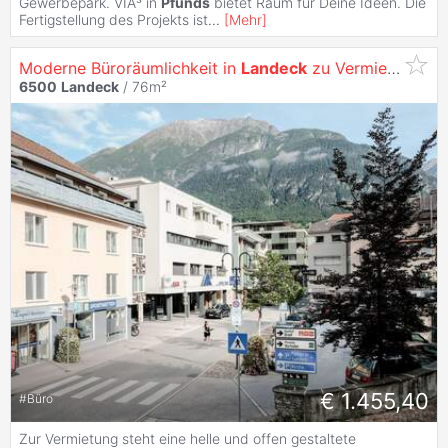
Gewerbepark. VIA³ in
Pfunds
bietet Raum für Deine Ideen. Die
Fertigstellung des Projekts ist
...
[
Mehr
]
Moderne Büroräumlichkeit in
Landeck
zu Vermieten
6500
Landeck
/ 76m²
€ 1.455,40
#
Büro
Zur Vermietung steht eine helle und offen gestaltete