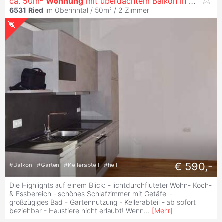
ca. 50m²
Wohnung
mit überdachtem Balkon in TOP Zustand zu vermieten!
6531
Ried
im Oberinntal / 50m² /
2 Zimmer
€ 590,-
#
Balkon
#
Garten
#
Kellerabteil
#
hell
Die Highlights auf einem Blick: - lichtdurchfluteter Wohn- Koch-
& Essbereich - schönes Schlafzimmer mit Getäfel -
großzügiges Bad - Gartennutzung - Kellerabteil - ab sofort
beziehbar - Haustiere nicht erlaubt! Wenn
...
[
Mehr
]