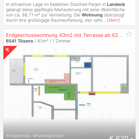
In attraktiver Lage im beliebten Stadtteil Perjen in
Landeck
gelangt diese gepflegte Mietwohnung mit einer Wohnfläche
von ca. 88,71 m² zur Vermietung. Die
Wohnung
überzeugt
durch ihre großzügige Raumaufteilung, den sehr
...
[
Mehr
]
Erdgeschosswohnung 43m2 mit Terrasse ab 620 Euro
6541
Tösens
/ 43m² /
1 Zimmer
#
Erdgeschoss
#
Parkmöglichkeit
€ 620,-