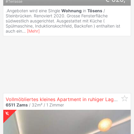
#
Terrasse
.Angeboten wird eine SIngle
Wohnung
in
Tösens
/
Steinbrücken. Renoviert 2020. Grosse Fensterfläche
südwestlich ausgerichtet. Ausgestattet mit Küche (
Spülmaschine, Induktionskochfeld, Backofen ) enthalten ist
auch ein
...
[
Mehr
]
Vollmöbliertes kleines Apartment in ruhiger Lage im Zentrum von
6511
Zams
/ 32m² /
1 Zimmer