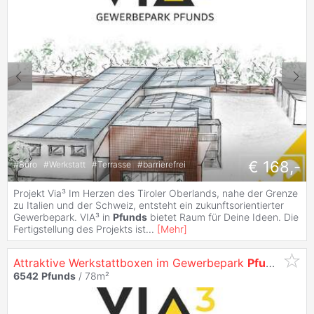
€ 168,-
#
Büro
#
Werkstatt
#
Terrasse
#
barrierefrei
Projekt Via³ Im Herzen des Tiroler Oberlands, nahe der Grenze
zu Italien und der Schweiz, entsteht ein zukunftsorientierter
Gewerbepark. VIA³ in
Pfunds
bietet Raum für Deine Ideen. Die
Fertigstellung des Projekts ist
...
[
Mehr
]
Attraktive Werkstattboxen im Gewerbepark
Pfunds
(Ab 
6542
Pfunds
/ 78m²