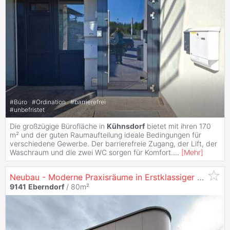
#
Büro
#
Ordination
#
barrierefrei
#
unbefristet
Die großzügige Bürofläche in
Kühnsdorf
bietet mit ihren 170
m² und der guten Raumaufteilung ideale Bedingungen für
verschiedene Gewerbe. Der barrierefreie Zugang, der Lift, der
Waschraum und die zwei WC sorgen für Komfort.
...
[
Mehr
]
Neubau - Moderne Praxisräume in Erstklassiger Lage
9141
Eberndorf
/ 80m²