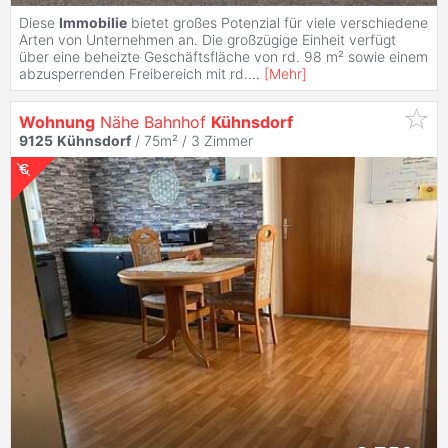
Diese
Immobilie
bietet großes Potenzial für viele verschiedene
Arten von Unternehmen an. Die großzügige Einheit verfügt
über eine beheizte Geschäftsfläche von rd. 98 m² sowie einem
abzusperrenden Freibereich mit rd.
...
[
Mehr
]
Wohnung
Nähe Bahnhof
Kühnsdorf
9125
Kühnsdorf
/ 75m² /
3 Zimmer