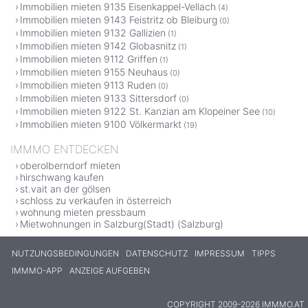
Immobilien mieten 9135 Eisenkappel-Vellach
(4)
Immobilien mieten 9143 Feistritz ob Bleiburg
(0)
Immobilien mieten 9132 Gallizien
(1)
Immobilien mieten 9142 Globasnitz
(1)
Immobilien mieten 9112 Griffen
(1)
Immobilien mieten 9155 Neuhaus
(0)
Immobilien mieten 9113 Ruden
(0)
Immobilien mieten 9133 Sittersdorf
(0)
Immobilien mieten 9122 St. Kanzian am Klopeiner See
(10)
Immobilien mieten 9100 Völkermarkt
(19)
IMMMO ENTDECKEN
oberolberndorf mieten
hirschwang kaufen
st.vait an der gölsen
schloss zu verkaufen in österreich
wohnung mieten pressbaum
Mietwohnungen in Salzburg(Stadt) (Salzburg)
NUTZUNGSBEDINGUNGEN
DATENSCHUTZ
IMPRESSUM
TIPPS
IMMMO-APP
ANZEIGE AUFGEBEN
COPYRIGHT 2009-2026 IMMMO.AT