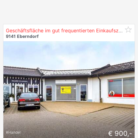
Geschäftsfläche im gut frequentierten Einkaufszentrum, ggü Hofer und Spar in
9141
Eberndorf
€ 900,-
#
Handel