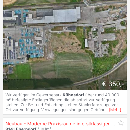
€ 350,-
Wir verfügen im Gewerbepark
Kühnsdorf
über rund 40.000
m² befestigte Freilagerflächen die ab sofort zur Verfügung
stehen. Zur Be- und Entladung stehen Staplerfahrzeuge vor
Ort zur Verfügung. Verwiegungen sind gegen Gebühr
...
[
Mehr
]
Neubau - Moderne Praxisräume in erstklassiger Lage
9141
Eberndorf
/ 181m²