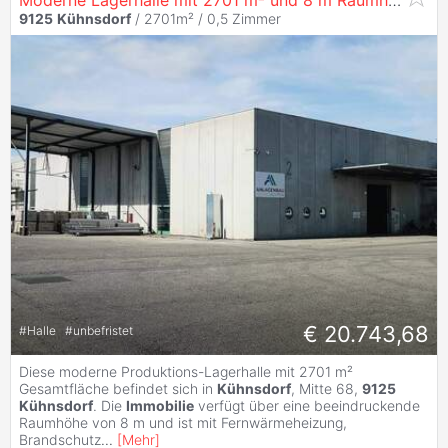
Moderne Lagerhalle mit 2701 m² und 8 m Raumhöhe ab sofort verfügbar
9125
Kühnsdorf
/ 2701m² /
0,5 Zimmer
€ 20.743,68
#
Halle
#
unbefristet
Diese moderne Produktions-Lagerhalle mit 2701 m²
Gesamtfläche befindet sich in
Kühnsdorf
, Mitte 68,
9125
Kühnsdorf
. Die
Immobilie
verfügt über eine beeindruckende
Raumhöhe von 8 m und ist mit Fernwärmeheizung,
Brandschutz
...
[
Mehr
]