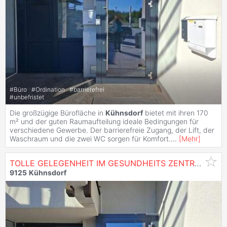
#
Büro
#
Ordination
#
barrierefrei
#
unbefristet
Die großzügige Bürofläche in
Kühnsdorf
bietet mit ihren 170
m² und der guten Raumaufteilung ideale Bedingungen für
verschiedene Gewerbe. Der barrierefreie Zugang, der Lift, der
Waschraum und die zwei WC sorgen für Komfort.
...
[
Mehr
]
TOLLE GELEGENHEIT IM GESUNDHEITS ZENTRUM
KÜ
9125
Kühnsdorf