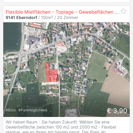
Flexible Mietflächen - Toplage - Gewebeflächen - inkl. Parkplatz
9141
Eberndorf
/ 150m² /
20 Zimmer
€ 3,90
#
Büro
#
Parkmöglichkeit
Wir haben Raum - Sie haben Zukunft. Wählen Sie eine
Gewerbefläche zwischen 150 m2 und 2000 m2 - Flexibel
planbar, wie es Ihnen am besten passt. Der Preis ab