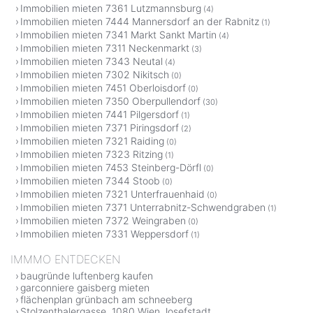
Immobilien mieten 7361 Lutzmannsburg
(4)
Immobilien mieten 7444 Mannersdorf an der Rabnitz
(1)
Immobilien mieten 7341 Markt Sankt Martin
(4)
Immobilien mieten 7311 Neckenmarkt
(3)
Immobilien mieten 7343 Neutal
(4)
Immobilien mieten 7302 Nikitsch
(0)
Immobilien mieten 7451 Oberloisdorf
(0)
Immobilien mieten 7350 Oberpullendorf
(30)
Immobilien mieten 7441 Pilgersdorf
(1)
Immobilien mieten 7371 Piringsdorf
(2)
Immobilien mieten 7321 Raiding
(0)
Immobilien mieten 7323 Ritzing
(1)
Immobilien mieten 7453 Steinberg-Dörfl
(0)
Immobilien mieten 7344 Stoob
(0)
Immobilien mieten 7321 Unterfrauenhaid
(0)
Immobilien mieten 7371 Unterrabnitz-Schwendgraben
(1)
Immobilien mieten 7372 Weingraben
(0)
Immobilien mieten 7331 Weppersdorf
(1)
IMMMO ENTDECKEN
baugründe luftenberg kaufen
garconniere gaisberg mieten
flächenplan grünbach am schneeberg
Stolzenthalergasse, 1080 Wien Josefstadt