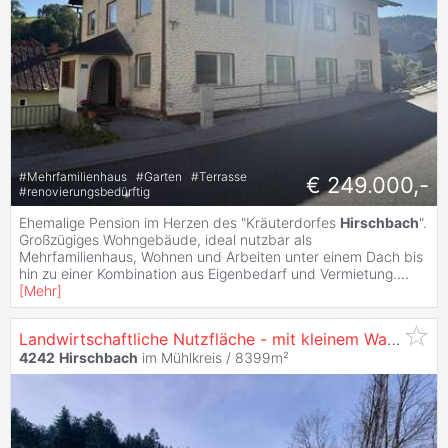
#
Mehrfamilienhaus
#
Garten
#
Terrasse
€ 249.000,-
#
renovierungsbedürftig
Ehemalige Pension im Herzen des "Kräuterdorfes
Hirschbach
".
Großzügiges Wohngebäude, ideal nutzbar als
Mehrfamilienhaus, Wohnen und Arbeiten unter einem Dach bis
hin zu einer Kombination aus Eigenbedarf und Vermietung.
...
[
Mehr
]
Landwirtschaftliche Nutzfläche - mit kleinem Waldanteil
4242
Hirschbach
im Mühlkreis / 8399m²