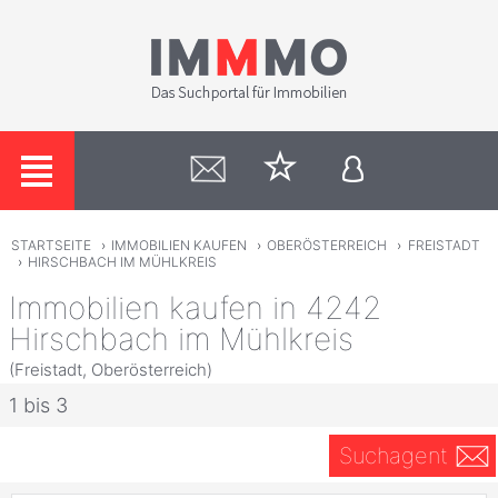
STARTSEITE
›
IMMOBILIEN KAUFEN
›
OBERÖSTERREICH
›
FREISTADT
›
HIRSCHBACH IM MÜHLKREIS
Immobilien kaufen in 4242
Hirschbach im Mühlkreis
(Freistadt, Oberösterreich)
1 bis 3
Suchagent