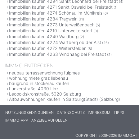
Immobilien kaufen 4294 Sankt Leonhard bei Freistadt
(4)
Immobilien kaufen 4271 Sankt Oswald bei Freistadt
(1)
Immobilien kaufen 4274 Schönau im Mühlkreis
(0)
Immobilien kaufen 4284 Tragwein
(11)
Immobilien kaufen 4273 Unterweißenbach
(5)
Immobilien kaufen 4210 Unterweitersdorf
(0)
Immobilien kaufen 4240 Waldburg
(2)
Immobilien kaufen 4224 Wartberg ob der Aist
(26)
Immobilien kaufen 4272 Weitersfelden
(8)
Immobilien kaufen 4263 Windhaag bei Freistadt
(2)
IMMMO ENTDECKEN
neubau terrassenwohnung fulpmes
wohnung miete graz liebenau
baugrund in stockerau kaufen
Lunzerstraße, 4030 Linz
Leopoldskronstraße, 5020 Salzburg
Altbauwohnungen kaufen in Salzburg(Stadt) (Salzburg)
NUTZUNGSBEDINGUNGEN
DATENSCHUTZ
IMPRESSUM
TIPPS
IMMMO-APP
ANZEIGE AUFGEBEN
COPYRIGHT 2009-2026 IMMMO.AT