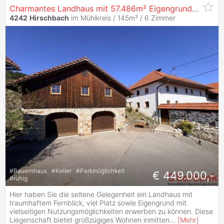
Charmantes Landhaus mit 57.486m² Eigengrund in traumhafter Lage
4242
Hirschbach
im Mühlkreis / 145m² /
6 Zimmer
#
Bauernhaus
#
Keller
#
Parkmöglichkeit
€ 449.000,-
#
ruhig
Hier haben Sie die seltene Gelegenheit ein Landhaus mit
traumhaftem Fernblick, viel Platz sowie Eigengrund mit
vielseitigen Nutzungsmöglichkeiten erwerben zu können. Diese
Liegenschaft bietet großzügiges Wohnen inmitten
...
[
Mehr
]