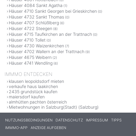
Häuser 4084 Sankt Agatha
(1)
Häuser 4710 Sankt Georgen bei Grieskirchen
(0)
Häuser 4732 Sankt Thomas
(0)
Häuser 4707 Schlüßlberg
(6)
Häuser 4722 Steegen
(8)
Häuser 4715 Taufkirchen an der Trattnach
(0)
Häuser 4710 Tollet
(0)
Häuser 4730 Waizenkirchen
(7)
Häuser 4702 Wallern an der Trattnach
(9)
Häuser 4675 Weibern
(2)
Häuser 4741 Wendling
(6)
IMMMO ENTDECKEN
klausen leopoldsdorf mieten
verkaufe haus laakirchen
2435 grundstück kaufen
maiersdorf kaufen
almhütten pachten österreich
Mietwohnungen in Salzburg(Stadt) (Salzburg)
NUTZUNGSBEDINGUNGEN
DATENSCHUTZ
IMPRESSUM
TIPPS
IMMMO-APP
ANZEIGE AUFGEBEN