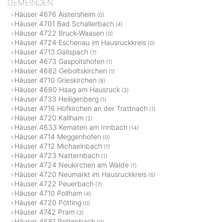
GEMEINDEN
Häuser 4676 Aistersheim
(0)
Häuser 4701 Bad Schallerbach
(4)
Häuser 4722 Bruck-Waasen
(0)
Häuser 4724 Eschenau im Hausruckkreis
(0)
Häuser 4713 Gallspach
(7)
Häuser 4673 Gaspoltshofen
(1)
Häuser 4682 Geboltskirchen
(1)
Häuser 4710 Grieskirchen
(8)
Häuser 4680 Haag am Hausruck
(3)
Häuser 4733 Heiligenberg
(1)
Häuser 4716 Hofkirchen an der Trattnach
(1)
Häuser 4720 Kallham
(2)
Häuser 4633 Kematen am Innbach
(14)
Häuser 4714 Meggenhofen
(0)
Häuser 4712 Michaelnbach
(1)
Häuser 4723 Natternbach
(1)
Häuser 4724 Neukirchen am Walde
(1)
Häuser 4720 Neumarkt im Hausruckkreis
(6)
Häuser 4722 Peuerbach
(7)
Häuser 4710 Pollham
(4)
Häuser 4720 Pötting
(0)
Häuser 4742 Pram
(3)
Häuser 4681 Rottenbach
(0)