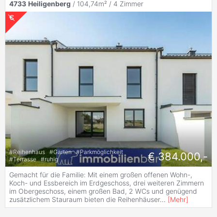
4733
Heiligenberg
/ 104,74m² /
4 Zimmer
#
Reihenhaus
#
Garten
#
Parkmöglichkeit
€ 384.000,-
#
Terrasse
#
ruhig
Gemacht für die Familie: Mit einem großen offenen Wohn-,
Koch- und Essbereich im Erdgeschoss, drei weiteren Zimmern
im Obergeschoss, einem großen Bad, 2 WCs und genügend
zusätzlichem Stauraum bieten die Reihenhäuser
...
[
Mehr
]