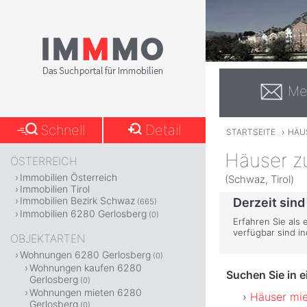
Me
Schnell
Detail
STARTSEITE
›
HÄU
Häuser z
ÖSTERREICH
Immobilien Österreich
(Schwaz, Tirol)
Immobilien Tirol
Immobilien Bezirk Schwaz
Derzeit sind
(665)
Immobilien 6280 Gerlosberg
(0)
Erfahren Sie als
verfügbar sind i
OBJEKTARTEN
Wohnungen 6280 Gerlosberg
(0)
Wohnungen kaufen 6280
Suchen Sie in 
Gerlosberg
(0)
Wohnungen mieten 6280
Häuser mie
Gerlosberg
(0)