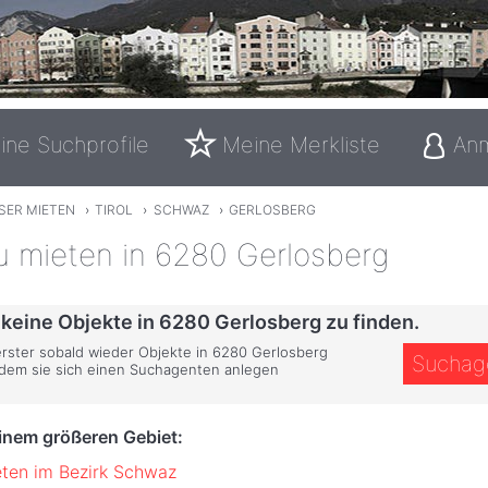
ine Suchprofile
Meine Merkliste
An
SER MIETEN
›
TIROL
›
SCHWAZ
›
GERLOSBERG
u mieten in 6280 Gerlosberg
 keine Objekte in 6280 Gerlosberg zu finden.
 erster sobald wieder Objekte in 6280 Gerlosberg
Suchag
ndem sie sich einen Suchagenten anlegen
einem größeren Gebiet:
ten im Bezirk Schwaz