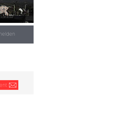
melden
ent