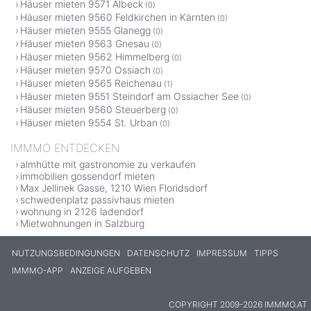
Häuser mieten 9571 Albeck
(0)
Häuser mieten 9560 Feldkirchen in Kärnten
(0)
Häuser mieten 9555 Glanegg
(0)
Häuser mieten 9563 Gnesau
(0)
Häuser mieten 9562 Himmelberg
(0)
Häuser mieten 9570 Ossiach
(0)
Häuser mieten 9565 Reichenau
(1)
Häuser mieten 9551 Steindorf am Ossiacher See
(0)
Häuser mieten 9560 Steuerberg
(0)
Häuser mieten 9554 St. Urban
(0)
IMMMO ENTDECKEN
almhütte mit gastronomie zu verkaufen
immobilien gossendorf mieten
Max Jellinek Gasse, 1210 Wien Floridsdorf
schwedenplatz passivhaus mieten
wohnung in 2126 ladendorf
Mietwohnungen in Salzburg
NUTZUNGSBEDINGUNGEN
DATENSCHUTZ
IMPRESSUM
TIPPS
IMMMO-APP
ANZEIGE AUFGEBEN
COPYRIGHT 2009-2026 IMMMO.AT