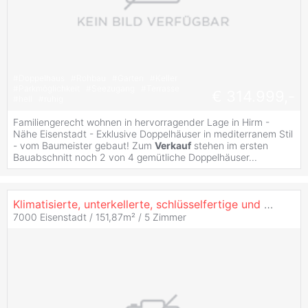
#
Doppelhaus
#
Rohbau
#
Garten
#
Keller
#
Parkmöglichkeit
#
Seezugang
#
Terrasse
€ 314.999,-
#
hell
#
ruhig
Familiengerecht wohnen in hervorragender Lage in Hirm -
Nähe Eisenstadt - Exklusive Doppelhäuser in mediterranem Stil
- vom Baumeister gebaut! Zum
Verkauf
stehen im ersten
Bauabschnitt noch 2 von 4 gemütliche Doppelhäuser...
Klimatisierte, unterkellerte, schlüsselfertige und exklusive Doppelhäuser mit großem Garten und Toskana-Flair - MASSIVHAUS!
7000 Eisenstadt / 151,87m² /
5 Zimmer