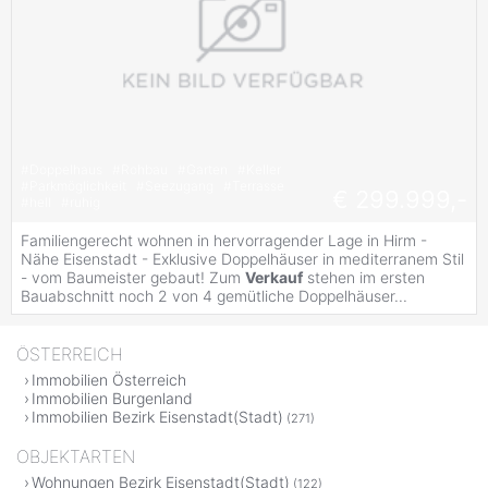
#
Doppelhaus
#
Rohbau
#
Garten
#
Keller
#
Parkmöglichkeit
#
Seezugang
#
Terrasse
€ 299.999,-
#
hell
#
ruhig
Familiengerecht wohnen in hervorragender Lage in Hirm -
Nähe Eisenstadt - Exklusive Doppelhäuser in mediterranem Stil
- vom Baumeister gebaut! Zum
Verkauf
stehen im ersten
Bauabschnitt noch 2 von 4 gemütliche Doppelhäuser...
ÖSTERREICH
Immobilien Österreich
Immobilien Burgenland
Immobilien Bezirk Eisenstadt(Stadt)
(271)
OBJEKTARTEN
Wohnungen Bezirk Eisenstadt(Stadt)
(122)