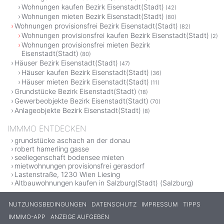
Wohnungen kaufen Bezirk Eisenstadt(Stadt)
(42)
Wohnungen mieten Bezirk Eisenstadt(Stadt)
(80)
Wohnungen provisionsfrei Bezirk Eisenstadt(Stadt)
(82)
Wohnungen provisionsfrei kaufen Bezirk Eisenstadt(Stadt)
(2)
Wohnungen provisionsfrei mieten Bezirk
Eisenstadt(Stadt)
(80)
Häuser Bezirk Eisenstadt(Stadt)
(47)
Häuser kaufen Bezirk Eisenstadt(Stadt)
(36)
Häuser mieten Bezirk Eisenstadt(Stadt)
(11)
Grundstücke Bezirk Eisenstadt(Stadt)
(18)
Gewerbeobjekte Bezirk Eisenstadt(Stadt)
(70)
Anlageobjekte Bezirk Eisenstadt(Stadt)
(8)
IMMMO ENTDECKEN
grundstücke aschach an der donau
robert hamerling gasse
seeliegenschaft bodensee mieten
mietwohnungen provisionsfrei gerasdorf
Lastenstraße, 1230 Wien Liesing
Altbauwohnungen kaufen in Salzburg(Stadt) (Salzburg)
NUTZUNGSBEDINGUNGEN
DATENSCHUTZ
IMPRESSUM
TIPPS
IMMMO-APP
ANZEIGE AUFGEBEN