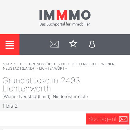
STARTSEITE
›
GRUNDSTÜCKE
›
NIEDERÖSTERREICH
›
WIENER
NEUSTADT(LAND)
›
LICHTENWÖRTH
Grundstücke in 2493
Lichtenwörth
(Wiener Neustadt(Land), Niederösterreich)
1 bis 2
Suchagent