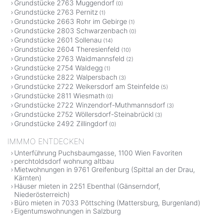
Grundstücke 2763 Muggendorf
(0)
Grundstücke 2763 Pernitz
(1)
Grundstücke 2663 Rohr im Gebirge
(1)
Grundstücke 2803 Schwarzenbach
(0)
Grundstücke 2601 Sollenau
(14)
Grundstücke 2604 Theresienfeld
(10)
Grundstücke 2763 Waidmannsfeld
(2)
Grundstücke 2754 Waldegg
(1)
Grundstücke 2822 Walpersbach
(3)
Grundstücke 2722 Weikersdorf am Steinfelde
(5)
Grundstücke 2811 Wiesmath
(0)
Grundstücke 2722 Winzendorf-Muthmannsdorf
(3)
Grundstücke 2752 Wöllersdorf-Steinabrückl
(3)
Grundstücke 2492 Zillingdorf
(0)
IMMMO ENTDECKEN
Unterführung Puchsbaumgasse, 1100 Wien Favoriten
perchtoldsdorf wohnung altbau
Mietwohnungen in 9761 Greifenburg (Spittal an der Drau,
Kärnten)
Häuser mieten in 2251 Ebenthal (Gänserndorf,
Niederösterreich)
Büro mieten in 7033 Pöttsching (Mattersburg, Burgenland)
Eigentumswohnungen in Salzburg