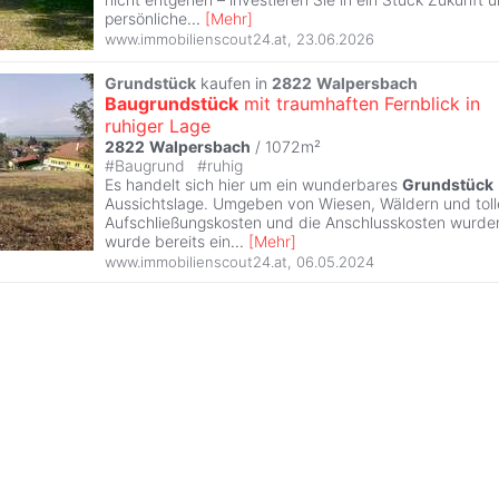
persönliche
...
[
Mehr
]
www.immobilienscout24.at
,
23.06.2026
Grundstück
kaufen in
2822
Walpersbach
Baugrundstück
mit traumhaften Fernblick in
ruhiger Lage
2822
Walpersbach
/ 1072m²
#
Baugrund
#
ruhig
Es handelt sich hier um ein wunderbares
Grundstück
Aussichtslage. Umgeben von Wiesen, Wäldern und tol
Aufschließungskosten und die Anschlusskosten wurden
wurde bereits ein
...
[
Mehr
]
www.immobilienscout24.at
,
06.05.2024