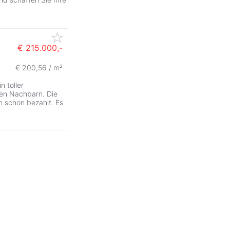
€ 215.000,-
€ 200,56 / m²
in toller
len Nachbarn. Die
 schon bezahlt. Es