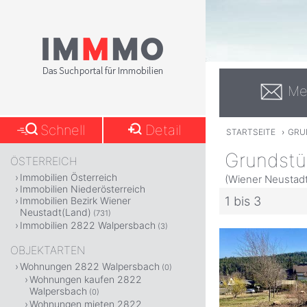
Me
Schnell
Detail
STARTSEITE
›
GRU
Grundstü
ÖSTERREICH
Immobilien Österreich
(Wiener Neustadt
Immobilien Niederösterreich
1 bis 3
Immobilien Bezirk Wiener
Neustadt(Land)
(731)
Immobilien 2822 Walpersbach
(3)
OBJEKTARTEN
Wohnungen 2822 Walpersbach
(0)
Wohnungen kaufen 2822
Walpersbach
(0)
Wohnungen mieten 2822