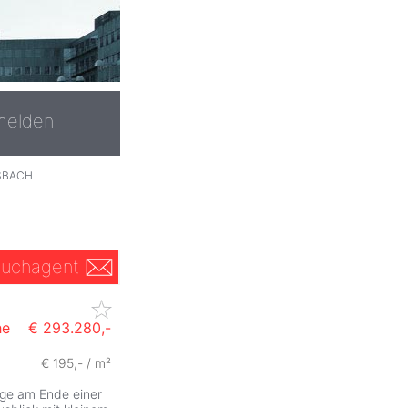
melden
SBACH
uchagent
he
€ 293.280,-
€ 195,- / m²
age am Ende einer