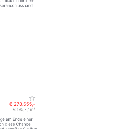
usblick mit kleinem
seranschluss sind
€ 278.655,-
€ 195,- / m²
age am Ende einer
ich diese Chance
und schaffen Sie Ihre