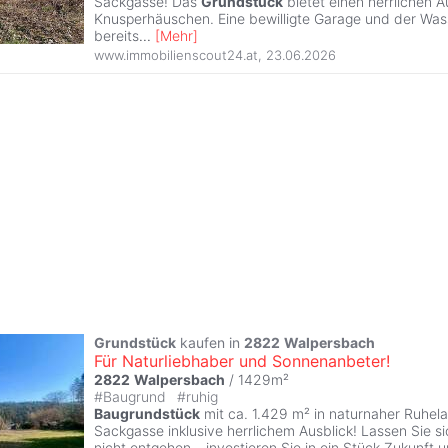
Sackgasse! Das
Grundstück
bietet einen herrlichen A
Knusperhäuschen. Eine bewilligte Garage und der Was
bereits
...
[
Mehr
]
www.immobilienscout24.at
,
23.06.2026
Grundstück
kaufen in
2822
Walpersbach
Für Naturliebhaber und Sonnenanbeter!
2822
Walpersbach
/ 1429m²
#
Baugrund
#
ruhig
Baugrundstück
mit ca. 1.429 m² in naturnaher Ruhel
Sackgasse inklusive herrlichem Ausblick! Lassen Sie s
nicht entgehen – investieren Sie in ein Stück Zukunft 