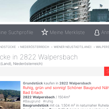
ine Suchprofile
Meine Merkliste
An
NDSTÜCKE
›
NIEDERÖSTERREICH
›
WIENER NEUSTADT(LAND)
›
WALPER
cke in 2822 Walpersbach
(Land), Niederösterreich)
S
Grundstück
kaufen in
2822
Walpersbach
Ruhig, grün und sonnig! Schöner Baugrund Nä
Bad Erlach
2822
Walpersbach
/ 1504m²
#
Baugrund
#
ruhig
Baugrundstück
mit ca. 1.504 m² in naturnaher Ruhel