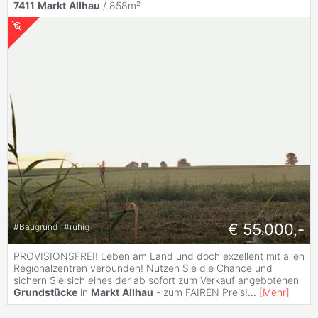
7411
Markt
Allhau
/ 858m²
€ 55.000,-
#
Baugrund
#
ruhig
PROVISIONSFREI! Leben am Land und doch exzellent mit allen
Regionalzentren verbunden! Nutzen Sie die Chance und
sichern Sie sich eines der ab sofort zum Verkauf angebotenen
Grundstücke
in
Markt
Allhau
- zum FAIREN Preis!
...
[
Mehr
]