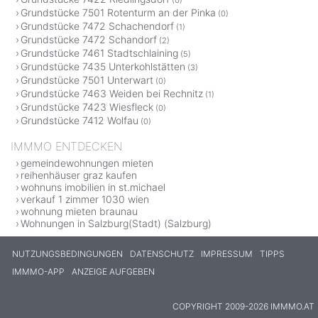
Grundstücke 7501 Rotenturm an der Pinka
(0)
Grundstücke 7472 Schachendorf
(1)
Grundstücke 7472 Schandorf
(2)
Grundstücke 7461 Stadtschlaining
(5)
Grundstücke 7435 Unterkohlstätten
(3)
Grundstücke 7501 Unterwart
(0)
Grundstücke 7463 Weiden bei Rechnitz
(1)
Grundstücke 7423 Wiesfleck
(0)
Grundstücke 7412 Wolfau
(0)
IMMMO ENTDECKEN
gemeindewohnungen mieten
reihenhäuser graz kaufen
wohnuns imobilien in st.michael
verkauf 1 zimmer 1030 wien
wohnung mieten braunau
Wohnungen in Salzburg(Stadt) (Salzburg)
NUTZUNGSBEDINGUNGEN
DATENSCHUTZ
IMPRESSUM
TIPPS
IMMMO-APP
ANZEIGE AUFGEBEN
COPYRIGHT 2009-2026 IMMMO.AT