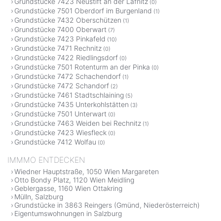
Grundstücke 7423 Neustift an der Lafnitz
(0)
Grundstücke 7501 Oberdorf im Burgenland
(1)
Grundstücke 7432 Oberschützen
(1)
Grundstücke 7400 Oberwart
(7)
Grundstücke 7423 Pinkafeld
(10)
Grundstücke 7471 Rechnitz
(0)
Grundstücke 7422 Riedlingsdorf
(0)
Grundstücke 7501 Rotenturm an der Pinka
(0)
Grundstücke 7472 Schachendorf
(1)
Grundstücke 7472 Schandorf
(2)
Grundstücke 7461 Stadtschlaining
(5)
Grundstücke 7435 Unterkohlstätten
(3)
Grundstücke 7501 Unterwart
(0)
Grundstücke 7463 Weiden bei Rechnitz
(1)
Grundstücke 7423 Wiesfleck
(0)
Grundstücke 7412 Wolfau
(0)
IMMMO ENTDECKEN
Wiedner Hauptstraße, 1050 Wien Margareten
Otto Bondy Platz, 1120 Wien Meidling
Geblergasse, 1160 Wien Ottakring
Mülln, Salzburg
Grundstücke in 3863 Reingers (Gmünd, Niederösterreich)
Eigentumswohnungen in Salzburg