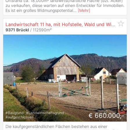
Ortsrand ca. 18.000m² landwirtschaftliche Fläche (dzt. Acker)
zu verkaufen, diese warten auf einen Entwickler für Immobilien.
Es ist ein großes Widmungspotential
...
[
Mehr
]
Landwirtschaft 11 ha, mit Hofstelle, Wald und Wiese
9371
Brückl
/ 112590m²
#
Baugrund
#
Landwirtschaftsgrund
€ 660.000,-
#
aufgeschlossen
Die kaufgegenständlichen Flächen bestehen aus einer