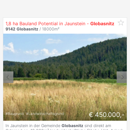
1,8 ha Bauland Potential in Jaunstein -
Globasnitz
9142
Globasnitz
/ 18000m²
€ 450.000,-
#
Baugrund
#
Landwirtschaftsgrund
In Jaunstein in der Gemeinde
Globasnitz
sind direkt am