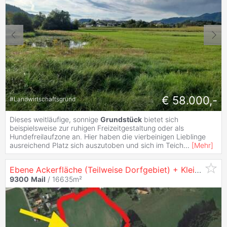
€ 58.000,-
#
Landwirtschaftsgrund
Dieses weitläufige, sonnige
Grundstück
bietet sich
beispielsweise zur ruhigen Freizeitgestaltung oder als
Hundefreilaufzone an. Hier haben die vierbeinigen Lieblinge
ausreichend Platz sich auszutoben und sich im Teich
...
[
Mehr
]
Ebene Ackerfläche (Teilweise Dorfgebiet) + Kleine Waldparzelle
9300
Mail
/ 16635m²