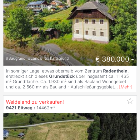
€ 380.000,-
#
Baugrund
#
Landwirtschaftsgrund
In sonniger Lage, etwas oberhalb vom Zentrum
Radenthein
,
erstreckt sich dieses
Grundstück
über insgesamt ca. 11.465
m² Grundfläche. Ca. 1.930 m² sind als Bauland Wohngebiet
und ca. 2.560 m² als Bauland - Aufschließungsgebiet
...
[
Mehr
]
Weideland zu verkaufen!
9421
Eitweg
/ 14462m²