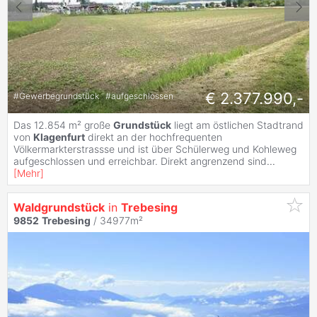
€ 2.377.990,-
#
Gewerbegrundstück
#
aufgeschlossen
Das 12.854 m² große
Grundstück
liegt am östlichen Stadtrand
von
Klagenfurt
direkt an der hochfrequenten
Völkermarkterstrassse und ist über Schülerweg und Kohleweg
aufgeschlossen und erreichbar. Direkt angrenzend sind
...
[
Mehr
]
Waldgrundstück
in
Trebesing
9852
Trebesing
/ 34977m²