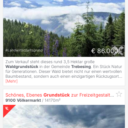
€ 86.000,-
#
Landwirtschaftsgrund
Zum Verkauf steht dieses rund 3,5 Hektar große
Waldgrundstück
in der Gemeinde
Trebesing
. Ein Stück Natur
für Generationen. Dieser Wald bietet nicht nur einen wertvollen
Baumbestand, sondern auch einen einzigartigen Rückzugsort
...
[
Mehr
]
Schönes, Ebenes
Grundstück
zur Freizeitgestaltung mit Großem Teich, Provisionsfrei - Ca. 14.170 m²
9100
Völkermarkt
/ 14170m²