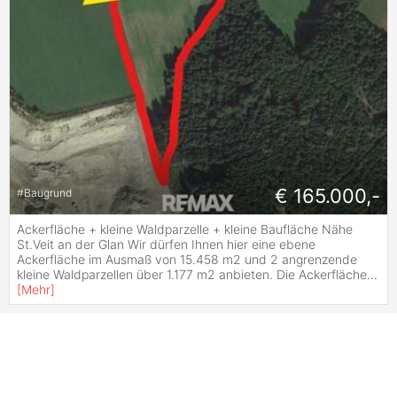
€ 165.000,-
#
Baugrund
Ackerfläche + kleine Waldparzelle + kleine Baufläche Nähe
St.Veit an der Glan Wir dürfen Ihnen hier eine ebene
Ackerfläche im Ausmaß von 15.458 m2 und 2 angrenzende
kleine Waldparzellen über 1.177 m2 anbieten. Die Ackerfläche
...
[
Mehr
]