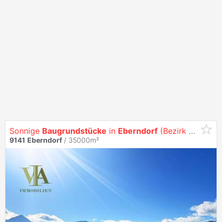
Sonnige
Baugrundstücke
in
Eberndorf
(Bezirk
Völkerm
9141
Eberndorf
/ 35000m²