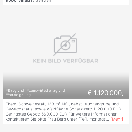
9500
Villach
/ 38908m²
#
Baugrund
#
Landwirtschaftsgrund
€ 1.120.000,-
#
Versteigerung
Ehem. Schweinestall, 168 m² Nfl., nebst Jauchengrube und
Gewächshaus, sowie Waldfläche Schätzwert: 1.120.000 EUR
Geringstes Gebot: 560.000 EUR Für weitere Informationen
kontaktieren Sie bitte Frau Berg unter [Tel], montags
...
[
Mehr
]