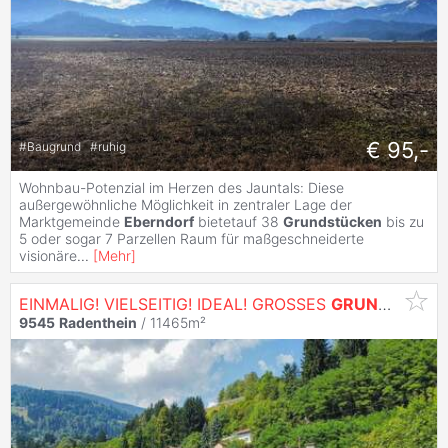
€ 95,-
#
Baugrund
#
ruhig
Wohnbau-Potenzial im Herzen des Jauntals: Diese
außergewöhnliche Möglichkeit in zentraler Lage der
Marktgemeinde
Eberndorf
bietetauf 38
Grundstücken
bis zu
5 oder sogar 7 Parzellen Raum für maßgeschneiderte
visionäre
...
[
Mehr
]
EINMALIG! VIELSEITIG! IDEAL! GROSSES
GRUNDSTÜCK
9545
Radenthein
/ 11465m²