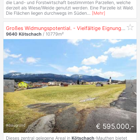
die Land- und Forstwirtschaft bestimnmten Parzellen, welche
derzeit als Wiese/Weide genutzt werden. Eine Parzelle ist Wald.
Die Flächen liegen durchwegs im Süden
...
[
Mehr
]
Großes Widmungspotential. - Vielfältige Eignung Für Diverse Projektvorhaben.
9640
Kötschach
/ 10779m²
€ 595.000,-
#
Baugrund
Dieses zentral gelegene Areal in
Kötschach
-Mauthen bietet