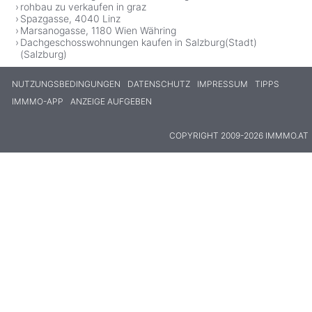
rohbau zu verkaufen in graz
Spazgasse, 4040 Linz
Marsanogasse, 1180 Wien Währing
Dachgeschosswohnungen kaufen in Salzburg(Stadt)
(Salzburg)
NUTZUNGSBEDINGUNGEN
DATENSCHUTZ
IMPRESSUM
TIPPS
IMMMO-APP
ANZEIGE AUFGEBEN
COPYRIGHT 2009-2026 IMMMO.AT