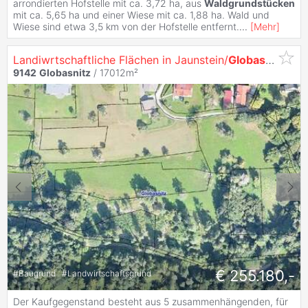
arrondierten Hofstelle mit ca. 3,72 ha, aus
Waldgrundstücken
mit ca. 5,65 ha und einer Wiese mit ca. 1,88 ha. Wald und
Wiese sind etwa 3,5 km von der Hofstelle entfernt.
...
[
Mehr
]
Landiwrtschaftliche Flächen in Jaunstein/
Globasnitz
- 1,
9142
Globasnitz
/ 17012m²
€ 255.180,-
#
Baugrund
#
Landwirtschaftsgrund
Der Kaufgegenstand besteht aus 5 zusammenhängenden, für