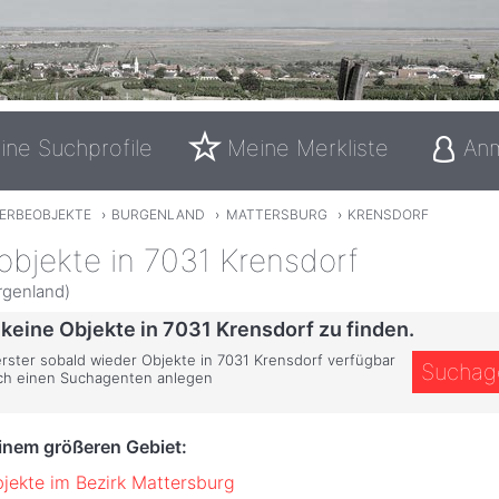
ine Suchprofile
Meine Merkliste
An
ERBEOBJEKTE
›
BURGENLAND
›
MATTERSBURG
›
KRENSDORF
bjekte in 7031 Krensdorf
rgenland)
 keine Objekte in 7031 Krensdorf zu finden.
erster sobald wieder Objekte in 7031 Krensdorf verfügbar
Suchag
ich einen Suchagenten anlegen
einem größeren Gebiet:
ekte im Bezirk Mattersburg