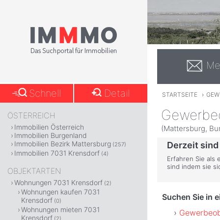
Me
Schnell
Detail
STARTSEITE
›
GEW
Gewerbeo
ÖSTERREICH
Immobilien Österreich
(Mattersburg, Bu
Immobilien Burgenland
Immobilien Bezirk Mattersburg
Derzeit sind
(257)
Immobilien 7031 Krensdorf
(4)
Erfahren Sie als 
sind indem sie s
OBJEKTARTEN
Wohnungen 7031 Krensdorf
(2)
Wohnungen kaufen 7031
Suchen Sie in 
Krensdorf
(0)
Wohnungen mieten 7031
Gewerbeobj
Krensdorf
(2)