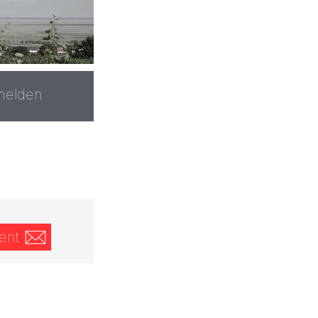
melden
ent