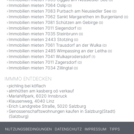
Immobilien mieten 7064 Oslip
(0)
Immobilien mieten 7083 Purbach am Neusiedler See
(0)
Immobilien mieten 7062 Sankt Margarethen im Burgenland
(0)
Immobilien mieten 7081 Schützen am Gebirge
(0)
Immobilien mieten 7011 Siegendorf
(0)
Immobilien mieten 7035 Steinbrunn
(0)
Immobilien mieten 2443 Stotzing
(0)
Immobilien mieten 7061 Trausdorf an der Wulka
(0)
Immobilien mieten 2485 Wimpassing an der Leitha
(0)
Immobilien mieten 7041 Wulkaprodersdorf
(1)
Immobilien mieten 7011 Zagersdorf
(0)
Immobilien mieten 7034 Zillingtal
(0)
IMMMO ENTDECKEN
pichling bei köflach
almhütten am kasberg oö verkauf
Mariahilfpark, 6020 Innsbruck
Klausenweg, 4040 Linz
Erich Landgrebe Straße, 5020 Salzburg
Genossenschaftswohnungen kaufen in Salzburg(Stadt)
(Salzburg)
NUTZUNGSBEDINGUNGEN
DATENSCHUTZ
IMPRESSUM
TIPPS