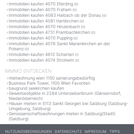
Immobilien kaufen 4070 Eferding
(0)
Immobilien kaufen 4070 Fraham
(0)
Immobilien kaufen 4083 Haibach ob der Donau
(0)
Immobilien kaufen 4081 Hartkirchen
(0)
Immobilien kaufen 4070 Hinzenbach
(0)
Immobilien kaufen 4731 Prambachkirchen
(0)
Immobilien kaufen 4070 Pupping
(0)
Immobilien kaufen 4076 Sankt Marienkirchen an der
Polsenz
(0)
Immobilien kaufen 4612 Scharten
(1)
Immobilien kaufen 4074 Stroheim
(0)
IMMMO ENTDECKEN
mietwohnung wien 1150 sanierungsbedürftig
Business Park Tower, 1100 Wien Favoriten
baugrund seekirchen kaufen
Gewerbeobjekte in 2284 Untersiebenbrunn (Gänserndorf,
Niederösterreich)
Häuser mieten in 5113 Sankt Georgen bei Salzburg (Salzburg-
Umgebung, Salzburg)
Genossenschaftswohnungen mieten in Salzburg(Stadt)
(Salzburg)
NUTZUNGSBEDINGUNGEN
DATENSCHUTZ
IMPRESSUM
TIPPS