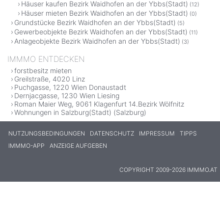
Häuser kaufen Bezirk Waidhofen an der Ybbs(Stadt)
(12)
Häuser mieten Bezirk Waidhofen an der Ybbs(Stadt)
(0)
Grundstücke Bezirk Waidhofen an der Ybbs(Stadt)
(5)
Gewerbeobjekte Bezirk Waidhofen an der Ybbs(Stadt)
(11)
Anlageobjekte Bezirk Waidhofen an der Ybbs(Stadt)
(3)
IMMMO ENTDECKEN
forstbesitz mieten
Greilstraße, 4020 Linz
Puchgasse, 1220 Wien Donaustadt
Dernjacgasse, 1230 Wien Liesing
Roman Maier Weg, 9061 Klagenfurt 14.Bezirk Wölfnitz
Wohnungen in Salzburg(Stadt) (Salzburg)
NUTZUNGSBEDINGUNGEN
DATENSCHUTZ
IMPRESSUM
TIPPS
IMMMO-APP
ANZEIGE AUFGEBEN
COPYRIGHT 2009-2026 IMMMO.AT