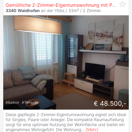
Gemütliche 2-Zimmer-Eigentumswohnung mit Parkplatz
3340
Waidhofen
an der Ybbs / 33m² /
2 Zimmer
€ 48.500,-
#
Balkon
#
Terrasse
Diese gepflegte 2-Zimmer-Eigentumswohnung eignet sich ideal
für Singles, Paare oder Anleger. Die kompakte Raumaufteilung
sorgt für eine optimale Nutzung der Wohnfläche und bietet ein
angenehmes Wohngefühl. Die Wohnung
...
[
Mehr
]