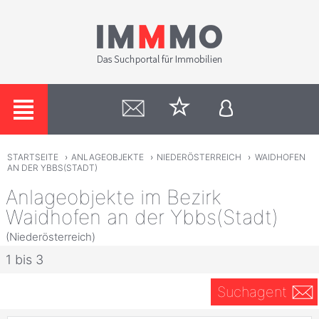
STARTSEITE
›
ANLAGEOBJEKTE
›
NIEDERÖSTERREICH
›
WAIDHOFEN
AN DER YBBS(STADT)
Anlageobjekte im Bezirk
Waidhofen an der Ybbs(Stadt)
(Niederösterreich)
1 bis 3
Suchagent