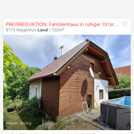
PREISREDUKTION: Familienhaus in ruhiger Ortsrandlage mit schöner Aussicht!
9173 Klagenfurt
Land
/ 100m²
#
Keller
#
ruhig