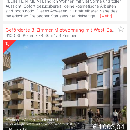
KLEIN-FEIN-MEIN! Ländlich Wohnen mit viel Sonne und toller
Aussicht. Sofort bezugsbereit, kleine kosmetische Arbeiten
sind noch nötig! Dieses Anwesen in unmittelbarer Nähe des
malerischen Freibacher Stausees hat vielseitige
...
[
Mehr
]
Geförderte 3-Zimmer Mietwohnung mit West-Balkon - Hochwertige Ausstattung -
3100 St. Pölten / 79,36m² /
3 Zimmer
#
Balkon
#
Garten
#
Kellerabteil
#
Parkmöglichkeit
#
Terrasse
#
gefördert
€ 1.003,04
#
hell
#
ruhig