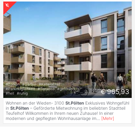
#
Balkon
#
Garten
#
Kellerabteil
#
Parkmöglichkeit
#
Terrasse
#
gefördert
€ 965,93
#
hell
#
ruhig
Wohnen an der Wieden- 3100
St.Pölten
Exklusives Wohngefühl
in
St.Pölten
– Geförderte Mietwohnung im beliebten Stadtteil
Teufelhof Willkommen in Ihrem neuen Zuhause! In einer
modernen und gepflegten Wohnhausanlage im
...
[
Mehr
]