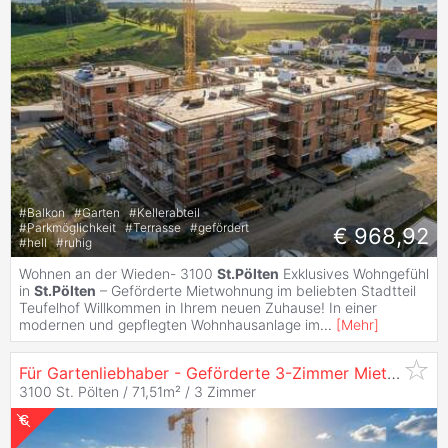
#
Balkon
#
Garten
#
Kellerabteil
#
Parkmöglichkeit
#
Terrasse
#
gefördert
€ 968,92
#
hell
#
ruhig
Wohnen an der Wieden- 3100
St.Pölten
Exklusives Wohngefühl
in
St.Pölten
– Geförderte Mietwohnung im beliebten Stadtteil
Teufelhof Willkommen in Ihrem neuen Zuhause! In einer
modernen und gepflegten Wohnhausanlage im
...
[
Mehr
]
Für Gartenliebhaber - Geförderte 3-Zimmer Mietwohnung mit stilvoller Ausstattung -
3100 St. Pölten / 71,51m² /
3 Zimmer