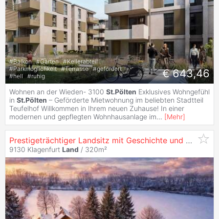
#
Balkon
#
Garten
#
Kellerabteil
#
Parkmöglichkeit
#
Terrasse
#
gefördert
€ 643,46
#
hell
#
ruhig
Wohnen an der Wieden- 3100
St.Pölten
Exklusives Wohngefühl
in
St.Pölten
– Geförderte Mietwohnung im beliebten Stadtteil
Teufelhof Willkommen in Ihrem neuen Zuhause! In einer
modernen und gepflegten Wohnhausanlage im
...
[
Mehr
]
Prestigeträchtiger Landsitz mit Geschichte und großem Grundbesitz bei Klagenfurt
9130 Klagenfurt
Land
/ 320m²