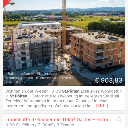
#
Balkon
#
Garten
#
Kellerabteil
#
Parkmöglichkeit
#
Terrasse
#
gefördert
€ 903,83
#
hell
#
ruhig
Wohnen an der Wieden- 3100
St.Pölten
Exklusives Wohngefühl
in
St.Pölten
– Geförderte Mietwohnung im beliebten Stadtteil
Teufelhof Willkommen in Ihrem neuen Zuhause! In einer
modernen und gepflegten Wohnhausanlage im
...
[
Mehr
]
Traumhafte 3-Zimmer mit 116m² Garten - Geförderte Mietwohnung in
3100 St. Pölten / 71,38m² /
3 Zimmer