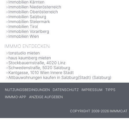
Immobilien Kärnten
Immobilien Niederösterreich
Immobilien Oberösterreich
Immobilien Salzburg
Immobilien Steiermark
Immobilien Tirol
Immobilien Vorarlberg
Immobilien Wien
IMMMO ENTDECKEN
tonstudio mieten
haus kaumberg mieten
Stockbauernstraße, 4020 Linz
Schwedenstraße, 5020 Salzburg
Kantgasse, 1010 Wien Innere Stadt
Altbauwohnungen kaufen in Salzburg(Stadt) (Salzburg)
NUTZUNGSBEDINGUNGEN
DATENSCHUTZ
IMPRESSUM
TIPPS
IMMMO-APP
ANZEIGE AUFGEBEN
COPYRIGHT 2009-2026 IMMMO.AT