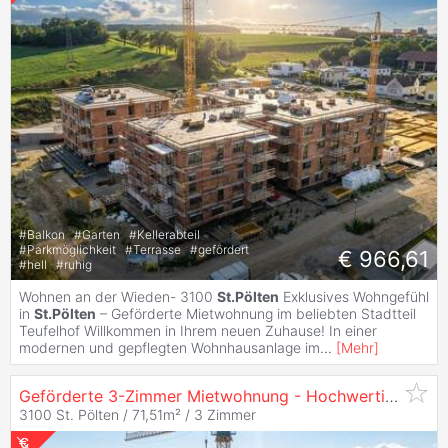
#
Balkon
#
Garten
#
Kellerabteil
#
Parkmöglichkeit
#
Terrasse
#
gefördert
€ 966,61
#
hell
#
ruhig
Wohnen an der Wieden- 3100
St.Pölten
Exklusives Wohngefühl
in
St.Pölten
– Geförderte Mietwohnung im beliebten Stadtteil
Teufelhof Willkommen in Ihrem neuen Zuhause! In einer
modernen und gepflegten Wohnhausanlage im
...
[
Mehr
]
Geförderte 3-Zimmer Mietwohnung - Hochwertige Ausstattung -
3100 St. Pölten / 71,51m² /
3 Zimmer