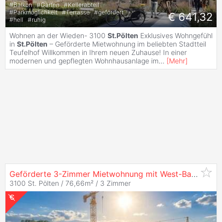
#
Balkon
#
Garten
#
Kellerabteil
#
Parkmöglichkeit
#
Terrasse
#
gefördert
€ 641,32
#
hell
#
ruhig
Wohnen an der Wieden- 3100
St.Pölten
Exklusives Wohngefühl
in
St.Pölten
– Geförderte Mietwohnung im beliebten Stadtteil
Teufelhof Willkommen in Ihrem neuen Zuhause! In einer
modernen und gepflegten Wohnhausanlage im
...
[
Mehr
]
Geförderte 3-Zimmer Mietwohnung mit West-Balkon -
S
3100 St. Pölten / 76,66m² /
3 Zimmer