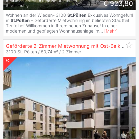
#
Parkmöglichkeit
#
Terrasse
#
gefördert
€ 923,80
#
hell
#
ruhig
Wohnen an der Wieden- 3100
St.Pölten
Exklusives Wohngefühl
in
St.Pölten
– Geförderte Mietwohnung im beliebten Stadtteil
Teufelhof Willkommen in Ihrem neuen Zuhause! In einer
modernen und gepflegten Wohnhausanlage im
...
[
Mehr
]
Geförderte 2-Zimmer Mietwohnung mit Ost-Balkon -
St.
3100 St. Pölten / 50,74m² /
2 Zimmer