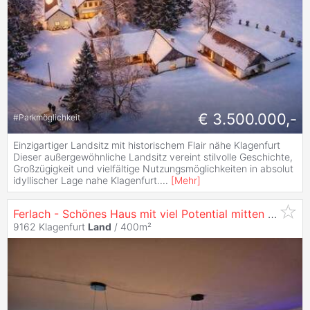
€ 3.500.000,-
#
Parkmöglichkeit
Einzigartiger Landsitz mit historischem Flair nähe Klagenfurt
Dieser außergewöhnliche Landsitz vereint stilvolle Geschichte,
Großzügigkeit und vielfältige Nutzungsmöglichkeiten in absolut
idyllischer Lage nahe Klagenfurt.
...
[
Mehr
]
Ferlach - Schönes Haus mit viel Potential mitten im Zentrum!
9162 Klagenfurt
Land
/ 400m²