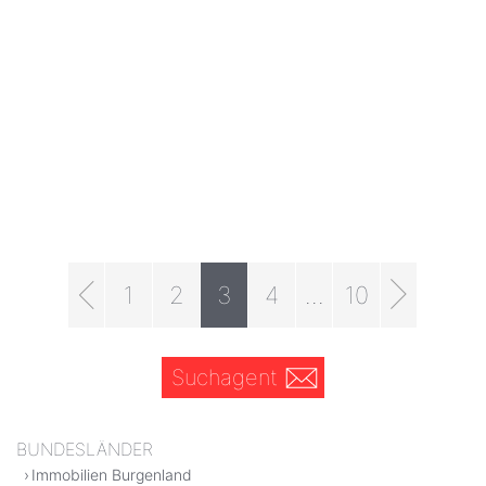
1
2
3
4
...
10
Suchagent
BUNDESLÄNDER
Immobilien Burgenland