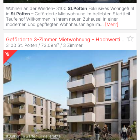
Wohnen an der Wieden- 3100
St.Pölten
Exklusives Wohngefühl
in
St.Pölten
– Geförderte Mietwohnung im beliebten Stadtteil
Teufelhof Willkommen in Ihrem neuen Zuhause! In einer
modernen und gepflegten Wohnhausanlage im
...
[
Mehr
]
Geförderte 3-Zimmer Mietwohnung - Hochwertige Ausstattung -
3100 St. Pölten / 73,09m² /
3 Zimmer
#
Balkon
#
Garten
#
Kellerabteil