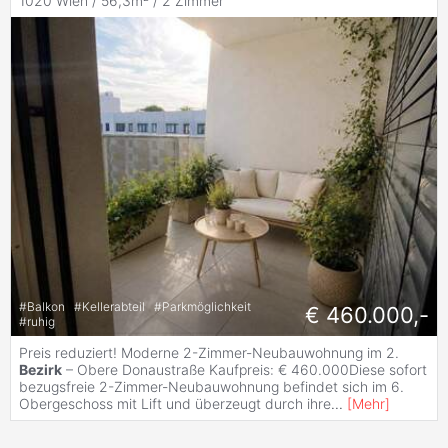
1020 Wien / 56,3m² /
2 Zimmer
#
Balkon
#
Kellerabteil
#
Parkmöglichkeit
€ 460.000,-
#
ruhig
Preis reduziert! Moderne 2-Zimmer-Neubauwohnung im 2.
Bezirk
– Obere Donaustraße Kaufpreis: € 460.000Diese sofort
bezugsfreie 2-Zimmer-Neubauwohnung befindet sich im 6.
Obergeschoss mit Lift und überzeugt durch ihre
...
[
Mehr
]