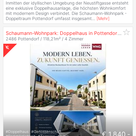
Inmitten der idyllischen Umgebung der Neustiftgasse entsteht
eine exklusive Doppelhausanlage, die höchsten Wohnkomfort
mit modernem Design verbindet. Die Schaumann-Wohnpark -
Doppeltraum Pottendorf umfasst insgesamt
...
[
Mehr
]
Schaumann-Wohnpark: Doppelhaus in Pottendorf zur
Mi
2486 Pottendorf / 118,21m² /
4 Zimmer
#
Doppelhaus
#
Genossenschaft
€ 1.840,-