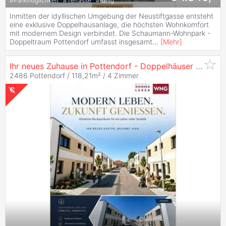
#
Parkmöglichkeit
#
Terrasse
#
ruhig
Inmitten der idyllischen Umgebung der Neustiftgasse entsteht
eine exklusive Doppelhausanlage, die höchsten Wohnkomfort
mit modernem Design verbindet. Die Schaumann-Wohnpark -
Doppeltraum Pottendorf umfasst insgesamt
...
[
Mehr
]
Ihr neues Zuhause in Pottendorf - Doppelhäuser zur
Mie
2486 Pottendorf / 118,21m² /
4 Zimmer