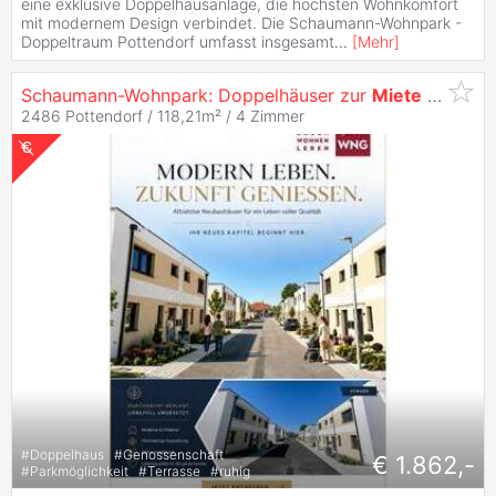
eine exklusive Doppelhausanlage, die höchsten Wohnkomfort
mit modernem Design verbindet. Die Schaumann-Wohnpark -
Doppeltraum Pottendorf umfasst insgesamt
...
[
Mehr
]
Schaumann-Wohnpark: Doppelhäuser zur
Miete
in Pottendorf - Jetzt anfragen! 14/1 -
2486 Pottendorf / 118,21m² /
4 Zimmer
#
Doppelhaus
#
Genossenschaft
€ 1.862,-
#
Parkmöglichkeit
#
Terrasse
#
ruhig