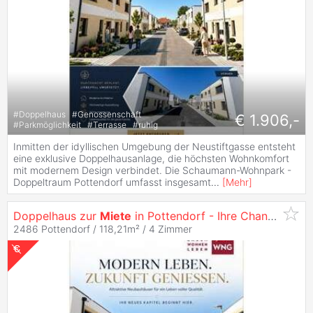
#
Doppelhaus
#
Genossenschaft
€ 1.906,-
#
Parkmöglichkeit
#
Terrasse
#
ruhig
Inmitten der idyllischen Umgebung der Neustiftgasse entsteht
eine exklusive Doppelhausanlage, die höchsten Wohnkomfort
mit modernem Design verbindet. Die Schaumann-Wohnpark -
Doppeltraum Pottendorf umfasst insgesamt
...
[
Mehr
]
Doppelhaus zur
Miete
in Pottendorf - Ihre Chance auf exklusives Wohnen! 10/1 -
2486 Pottendorf / 118,21m² /
4 Zimmer