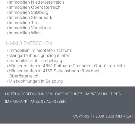
Immobilien Niederösterreich
Immobilien Oberösterreich
Immobilien Salzburg
Immobilien Steiermark
Immobilien Tirol
Immobilien Vorarlberg
Immobilien Wien
IMMMO ENTDECKEN
immobilien im montafon schruns
kleingartenhaus grinzing mieten
immobilie urfahr umgebung
Häuser mieten in 4661 Roitham (Gmunden, Oberösterreich)
Häuser kaufen in 4152 Sarleinsbach (Rohrbach,
Oberösterreich)
Mietwohnungen in Salzburg
NUTZUNGSBEDINGUNGEN
DATENSCHUTZ
IMPRESSUM
TIPPS
IMMMO-APP
ANZEIGE AUFGEBEN
COPYRIGHT 2009-2026 IMMMO.AT