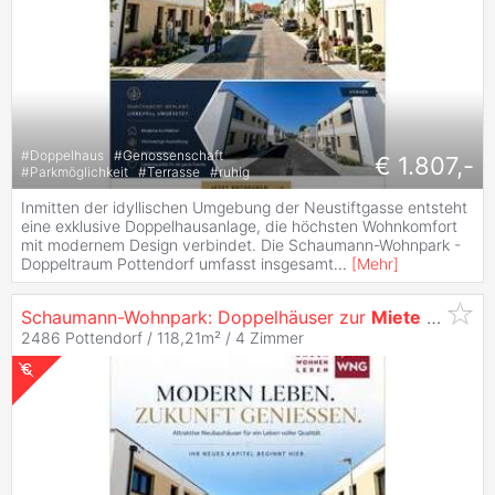
#
Doppelhaus
#
Genossenschaft
€ 1.807,-
#
Parkmöglichkeit
#
Terrasse
#
ruhig
Inmitten der idyllischen Umgebung der Neustiftgasse entsteht
eine exklusive Doppelhausanlage, die höchsten Wohnkomfort
mit modernem Design verbindet. Die Schaumann-Wohnpark -
Doppeltraum Pottendorf umfasst insgesamt
...
[
Mehr
]
Schaumann-Wohnpark: Doppelhäuser zur
Miete
in Pottendorf - Jetzt anfragen! 16/1 -
2486 Pottendorf / 118,21m² /
4 Zimmer