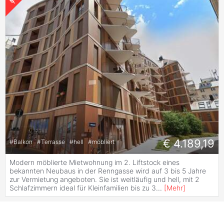
€ 4.189,19
#
Balkon
#
Terrasse
#
hell
#
möbliert
Modern möblierte Mietwohnung im 2. Liftstock eines
bekannten Neubaus in der Renngasse wird auf 3 bis 5 Jahre
zur Vermietung angeboten. Sie ist weitläufig und hell, mit 2
Schlafzimmern ideal für Kleinfamilien bis zu 3
...
[
Mehr
]