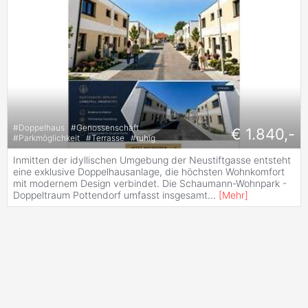
#
Doppelhaus
#
Genossenschaft
€ 1.840,-
#
Parkmöglichkeit
#
Terrasse
#
ruhig
Inmitten der idyllischen Umgebung der Neustiftgasse entsteht
eine exklusive Doppelhausanlage, die höchsten Wohnkomfort
mit modernem Design verbindet. Die Schaumann-Wohnpark -
Doppeltraum Pottendorf umfasst insgesamt
...
[
Mehr
]