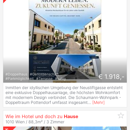
#
Doppelhaus
#
Genossenschaft
€ 1.918,-
#
Parkmöglichkeit
#
Terrasse
#
ruhig
Inmitten der idyllischen Umgebung der Neustiftgasse entsteht
eine exklusive Doppelhausanlage, die höchsten Wohnkomfort
mit modernem Design verbindet. Die Schaumann-Wohnpark -
Doppeltraum Pottendorf umfasst insgesamt
...
[
Mehr
]
Wie im Hotel und doch zu
Hause
1010 Wien / 88,3m² /
3 Zimmer