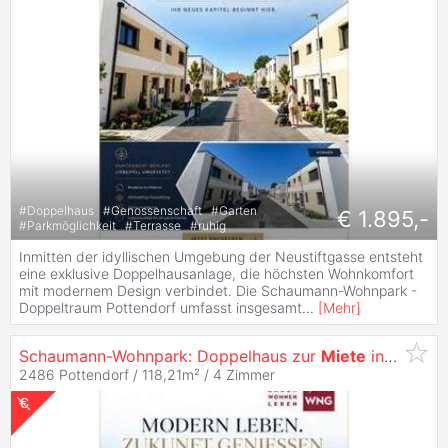
#
Doppelhaus
#
Genossenschaft
#
Garten
€ 1.895,-
#
Parkmöglichkeit
#
Terrasse
#
ruhig
Inmitten der idyllischen Umgebung der Neustiftgasse entsteht
eine exklusive Doppelhausanlage, die höchsten Wohnkomfort
mit modernem Design verbindet. Die Schaumann-Wohnpark -
Doppeltraum Pottendorf umfasst insgesamt
...
[
Mehr
]
Schaumann-Wohnpark: Doppelhaus zur
Miete
in Pottendorf - Jetzt anfragen! 10/2 -
2486 Pottendorf / 118,21m² /
4 Zimmer