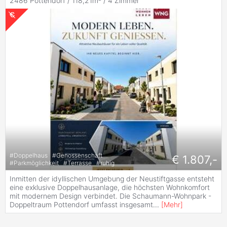
2486 Pottendorf / 118,21m² /
4 Zimmer
#
Doppelhaus
#
Genossenschaft
€ 1.807,-
#
Parkmöglichkeit
#
Terrasse
#
ruhig
Inmitten der idyllischen Umgebung der Neustiftgasse entsteht
eine exklusive Doppelhausanlage, die höchsten Wohnkomfort
mit modernem Design verbindet. Die Schaumann-Wohnpark -
Doppeltraum Pottendorf umfasst insgesamt
...
[
Mehr
]