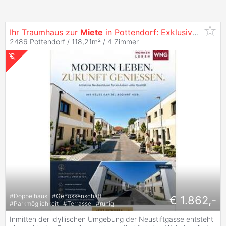
Ihr Traumhaus zur
Miete
in Pottendorf: Exklusive Doppelhäuser warten auf Sie! 6/2 -
2486 Pottendorf / 118,21m² /
4 Zimmer
#
Doppelhaus
#
Genossenschaft
€ 1.862,-
#
Parkmöglichkeit
#
Terrasse
#
ruhig
Inmitten der idyllischen Umgebung der Neustiftgasse entsteht