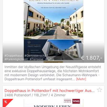
#
Doppelhaus
#
Genossenschaft
€ 1.807,-
#
Parkmöglichkeit
#
Terrasse
#
ruhig
Inmitten der idyllischen Umgebung der Neustiftgasse entsteht
eine exklusive Doppelhausanlage, die höchsten Wohnkomfort
mit modernem Design verbindet. Die Schaumann-Wohnpark -
Doppeltraum Pottendorf umfasst insgesamt
...
[
Mehr
]
Doppelhaus in Pottendorf mit hochwertiger Ausstattung - Zur
2486 Pottendorf / 118,21m² /
4 Zimmer