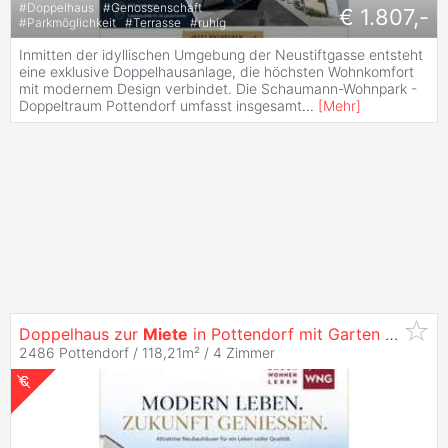
#
Doppelhaus
#
Genossenschaft
€ 1.807,-
#
Parkmöglichkeit
#
Terrasse
#
ruhig
Inmitten der idyllischen Umgebung der Neustiftgasse entsteht
eine exklusive Doppelhausanlage, die höchsten Wohnkomfort
mit modernem Design verbindet. Die Schaumann-Wohnpark -
Doppeltraum Pottendorf umfasst insgesamt
...
[
Mehr
]
Doppelhaus zur
Miete
in Pottendorf mit Garten und großzügiger Terrasse! 14/2 -
2486 Pottendorf / 118,21m² /
4 Zimmer