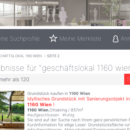
ine Suchprofile
Meine Merkliste
An
CHÄFTSLOKAL 1160 WIEN
›
SEITE 2
nisse für "geschäftslokal 1160 wie
S
mehr als 120
Grundstück kaufen in
1160
Wien
Idyllisches Grundstück mit Sanierungsobjekt in
1160
Wien
!
1160
Wien
,Ottakring / 857m²
#
aufgeschlossen
#
ruhig
Sie sind auf der Suche nach Ihrem ganz persönlichen P
Kurzinformation für eilige Leser: Grundstücksfläche r
m²aufgeschlossen, Abbruchobjekt/Sanierungsobjekt 