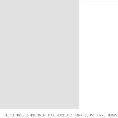
ck
Weiter
NUTZUNGSBEDINGUNGEN
DATENSCHUTZ
IMPRESSUM
TIPPS
IMMM