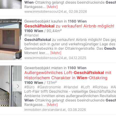
Wien
-Ottakring gelangt dieses beeindruckende
Gesch
Rankgasse
...
[
Mehr
]
www.immobilienscout24.at
,
02.08.2026
Gewerbeobjekt kaufen in
1160
Wien
Geschäftslokal
zu verkaufen! Airbnb möglich!
1160
Wien
/ 90,44m²
#
Handel
Geschäftslokal
zu verkaufen! Airbnb möglich! Das ge
befindet sich in guter und verkehrsgünstiger Lage des
Gemeindebezirks in der Ottakringerstraße. Das
Geschä
Moment leer.
...
[
Mehr
]
www.immobilienscout24.at
,
04.12.2025
Gewerbeobjekt mieten in
1160
Wien
Außergewöhnliches Loft-
Geschäftslokal
mit
Historischem Charakter in
Wien
-Ottakring
1160
Wien
/ 131m²
#
Büro
#
Gastronomie
#
Handel
#
Loft
#
Rohbau
#
A
Loft-Flair trifft Geschichte - vielseitige Geschäftsfläch
Ambiente Inmitten eines außergewöhnlichen Revitalisie
Wien
-Ottakring gelangt dieses beeindruckende
Gesch
Rankgasse
...
[
Mehr
]
immobilien.derstandard.at
,
03.08.2026