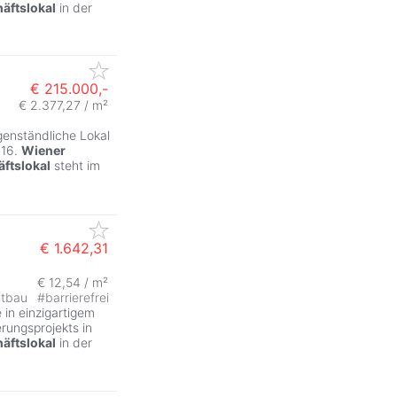
äftslokal
in der
€ 215.000,-
€ 2.377,27 / m²
genständliche Lokal
 16.
Wiener
ftslokal
steht im
€ 1.642,31
€ 12,54 / m²
ZurÃ
ltbau
#
barrierefrei
e in einzigartigem
rungsprojekts in
äftslokal
in der