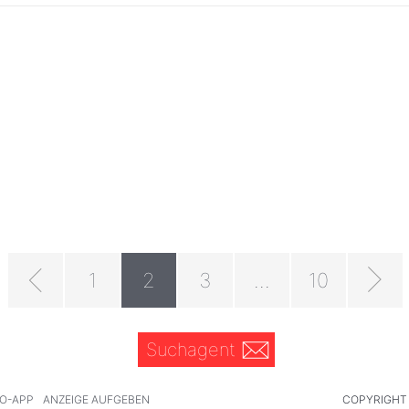
1
2
3
...
10
Suchagent
O-APP
ANZEIGE AUFGEBEN
COPYRIGHT 