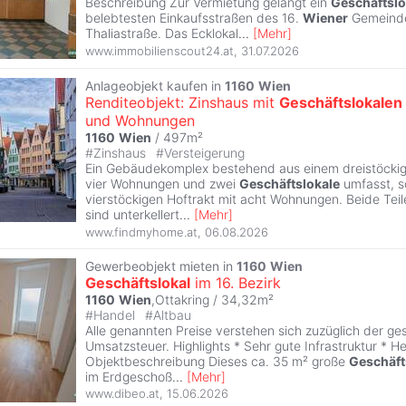
Beschreibung Zur Vermietung gelangt ein
Geschäftslo
belebtesten Einkaufsstraßen des 16.
Wiener
Gemeinde
Thaliastraße. Das Ecklokal
...
[
Mehr
]
www.immobilienscout24.at
,
31.07.2026
Anlageobjekt kaufen in
1160
Wien
Renditeobjekt: Zinshaus mit
Geschäftslokalen
und Wohnungen
1160
Wien
/ 497m²
#
Zinshaus
#
Versteigerung
Ein Gebäudekomplex bestehend aus einem dreistöckig
vier Wohnungen und zwei
Geschäftslokale
umfasst, s
vierstöckigen Hoftrakt mit acht Wohnungen. Beide Te
sind unterkellert
...
[
Mehr
]
www.findmyhome.at
,
06.08.2026
Gewerbeobjekt mieten in
1160
Wien
Geschäftslokal
im 16. Bezirk
1160
Wien
,Ottakring / 34,32m²
#
Handel
#
Altbau
Alle genannten Preise verstehen sich zuzüglich der ge
Umsatzsteuer. Highlights * Sehr gute Infrastruktur * H
Objektbeschreibung Dieses ca. 35 m² große
Geschäft
im Erdgeschoß
...
[
Mehr
]
www.dibeo.at
,
15.06.2026