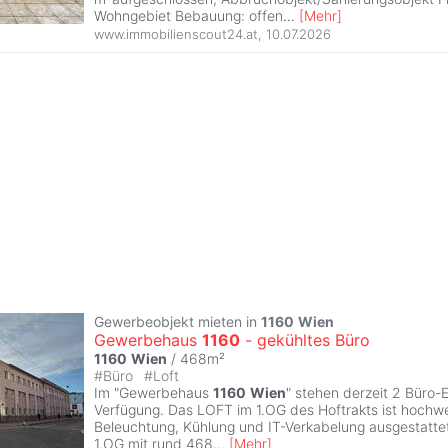
Wohngebiet Bebauung: offen
...
[
Mehr
]
www.immobilienscout24.at
,
10.07.2026
Gewerbeobjekt mieten in
1160
Wien
Gewerbehaus
1160
- gekühltes Büro
1160
Wien
/ 468m²
#
Büro
#
Loft
Im "Gewerbehaus
1160
Wien
" stehen derzeit 2 Büro-E
Verfügung. Das LOFT im 1.OG des Hoftrakts ist hochwe
Beleuchtung, Kühlung und IT-Verkabelung ausgestattet
1.OG mit rund 468
...
[
Mehr
]