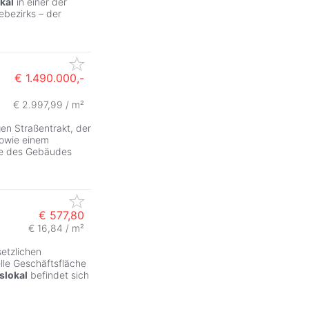
kal
in einer der
bezirks – der
€ 1.490.000,-
€ 2.997,99 / m²
en Straßentrakt, der
owie einem
ile des Gebäudes
€ 577,80
€ 16,84 / m²
setzlichen
elle Geschäftsfläche
slokal
befindet sich