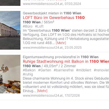
www.immobilienscout24.at
,
07.03.2024
Gewerbeobjekt mieten in
1160
Wien
LOFT Büro im Gewerbehaus
1160
1160
Wien
/ 565m²
#
Büro
#
Loft
Im "Gewerbehaus
1160
Wien
" stehen derzeit 2 Büro-E
Verfügung. Das LOFT im 1.OG des Hoftrakts ist hochwe
Beleuchtung, Kühlung und IT-Verkabelung ausgestattet
1.OG mit rund 468
...
[
Mehr
]
www.immobilienscout24.at
,
23.05.2025
Eigentumswohnung provisionsfrei in
1160
Wien
Ruhige Stadtwohnung mit Balkon in
1160
Wie
1160
Wien
/ 49,05m² /
2 Zimmer
#
Balkon
#
Garten
#
barrierefrei
#
möbliert
#
renovie
#
ruhig
Diese charmante Wohnung im 4. Stock eines Gebäude
bietet modernen Komfort und stilvolles Wohnen. Die
vollsaniert und ist vollständig möbliert, was sie ideal f
Einzug
...
[
Mehr
]
www.immobilienscout24.at
,
17.07.2026