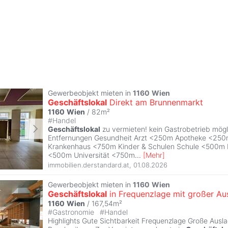
Gewerbeobjekt mieten in
1160
Wien
Geschäftslokal
Direkt am Brunnenmarkt
1160
Wien
/ 82m²
#
Handel
Geschäftslokal
zu vermieten! kein Gastrobetrieb mögli
Entfernungen Gesundheit Arzt <250m Apotheke <250
Krankenhaus <750m Kinder & Schulen Schule <500m 
<500m Universität <750m
...
[
Mehr
]
immobilien.derstandard.at
,
01.08.2026
Gewerbeobjekt mieten in
1160
Wien
Geschäftslokal
in Frequenzlage mit großer Au
1160
Wien
/ 167,54m²
#
Gastronomie
#
Handel
Highlights Gute Sichtbarkeit Frequenzlage Große Ausl