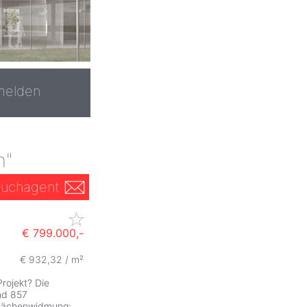
melden
n"
uchagent
€ 799.000,-
€ 932,32 / m²
rojekt? Die
und 857
Flächenwidmung: