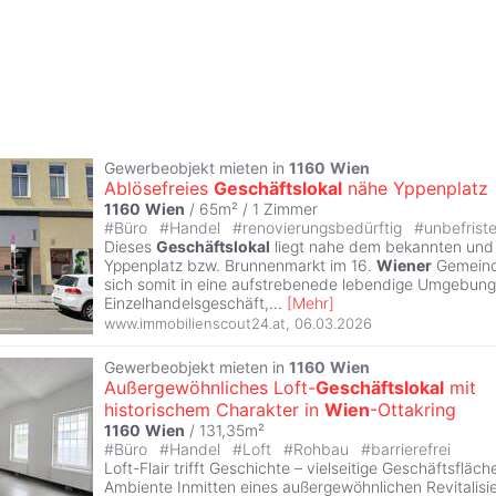
Gewerbeobjekt mieten in
1160
Wien
Ablösefreies
Geschäftslokal
nähe Yppenplatz
1160
Wien
/ 65m² /
1 Zimmer
#
Büro
#
Handel
#
renovierungsbedürftig
#
unbefriste
Dieses
Geschäftslokal
liegt nahe dem bekannten und 
Yppenplatz bzw. Brunnenmarkt im 16.
Wiener
Gemeind
sich somit in eine aufstrebenede lebendige Umgebung 
Einzelhandelsgeschäft,
...
[
Mehr
]
www.immobilienscout24.at
,
06.03.2026
Gewerbeobjekt mieten in
1160
Wien
Außergewöhnliches Loft-
Geschäftslokal
mit
historischem Charakter in
Wien
-Ottakring
1160
Wien
/ 131,35m²
#
Büro
#
Handel
#
Loft
#
Rohbau
#
barrierefrei
Loft-Flair trifft Geschichte – vielseitige Geschäftsfläch
Ambiente Inmitten eines außergewöhnlichen Revitalisie