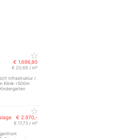
€ 1.696,80
€ 20,69 / m²
ZurÃ
ch! Infrastruktur /
m Klinik <500m
Kindergarten
slage
€ 2.970,-
€ 17,73 / m²
agenfront