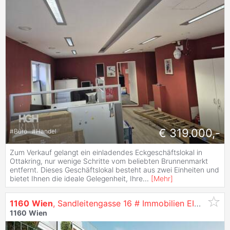
€ 319.000,-
#
Büro
#
Handel
Zum Verkauf gelangt ein einladendes Eckgeschäftslokal in
Ottakring, nur wenige Schritte vom beliebten Brunnenmarkt
entfernt. Dieses Geschäftslokal besteht aus zwei Einheiten und
bietet Ihnen die ideale Gelegenheit, Ihre
...
[
Mehr
]
1160
Wien
, Sandleitengasse 16 # Immobilien EIGENTUM
1160
Wien