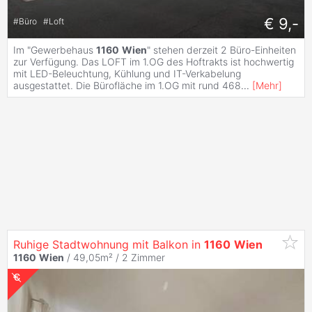
€ 9,-
#
Büro
#
Loft
Im "Gewerbehaus
1160
Wien
" stehen derzeit 2 Büro-Einheiten
zur Verfügung. Das LOFT im 1.OG des Hoftrakts ist hochwertig
mit LED-Beleuchtung, Kühlung und IT-Verkabelung
ausgestattet. Die Bürofläche im 1.OG mit rund 468
...
[
Mehr
]
Ruhige Stadtwohnung mit Balkon in
1160
Wien
1160
Wien
/ 49,05m² /
2 Zimmer