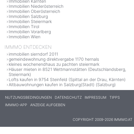
Immobilien Kärnten
Immobilien Niederösterreich
Immobilien Oberösterreich
Immobilien Salzburg
Immobilien Steiermark
Immobilien Tirol
Immobilien Vorarlberg
Immobilien Wien
IMMMO ENTDECKEN
immobilien sierndorf 2011
gemeindewohnung direktvergabe 1170 hernals
kleines wochenendhaus zu pachten steiermark
Häuser mieten in 8521 Wettmannstätten (Deutschlandsberg,
Steiermark)
Lofts kaufen in 9754 Steinfeld (Spittal an der Drau, Kärnten)
Altbauwohnungen kaufen in Salzburg(Stadt) (Salzburg)
NUTZUNGSBEDINGUNGEN
DATENSCHUTZ
IMPRESSUM
TIPPS
IMMMO-APP
ANZEIGE AUFGEBEN
COPYRIGHT 2009-2026 IMMMO.AT