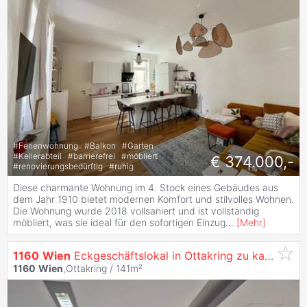
#
Ferienwohnung
#
Balkon
#
Garten
#
Kellerabteil
#
barrierefrei
#
möbliert
€ 374.000,-
#
renovierungsbedürftig
#
ruhig
Diese charmante Wohnung im 4. Stock eines Gebäudes aus
dem Jahr 1910 bietet modernen Komfort und stilvolles Wohnen.
Die Wohnung wurde 2018 vollsaniert und ist vollständig
möbliert, was sie ideal für den sofortigen Einzug
...
[
Mehr
]
1160
Wien
Eckgeschäftslokal in Ottakring zu kaufen
1160
Wien
,Ottakring / 141m²