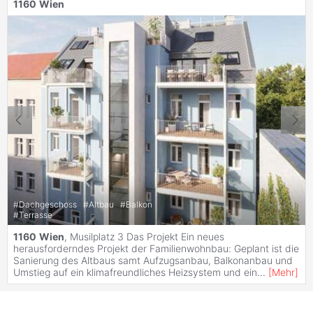
1160
Wien
#
Dachgeschoss
#
Altbau
#
Balkon
#
Terrasse
1160
Wien
, Musilplatz 3 Das Projekt Ein neues
herausforderndes Projekt der Familienwohnbau: Geplant ist die
Sanierung des Altbaus samt Aufzugsanbau, Balkonanbau und
Umstieg auf ein klimafreundliches Heizsystem und ein
...
[
Mehr
]