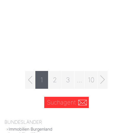
1
2
3
...
10
Suchagent
BUNDESLÄNDER
Immobilien Burgenland