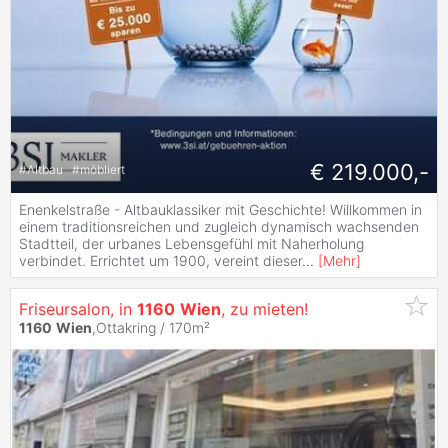
€ 219.000,-
#
Altbau
#
möbliert
Enenkelstraße - Altbauklassiker mit Geschichte! Willkommen in
einem traditionsreichen und zugleich dynamisch wachsenden
Stadtteil, der urbanes Lebensgefühl mit Naherholung
verbindet. Errichtet um 1900, vereint dieser
...
[
Mehr
]
Friseursalon, in
1160
Wien
, zu mieten!
1160
Wien
,Ottakring / 170m²