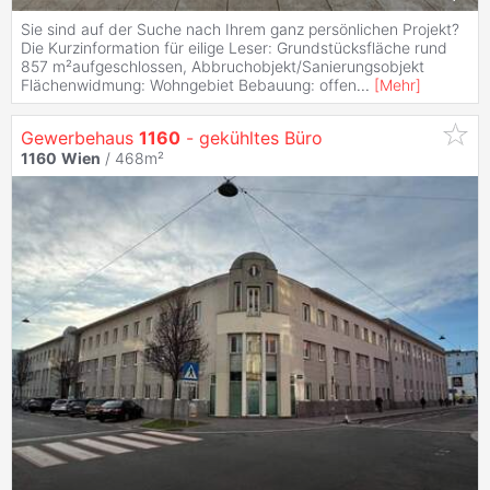
Sie sind auf der Suche nach Ihrem ganz persönlichen Projekt?
Die Kurzinformation für eilige Leser: Grundstücksfläche rund
857 m²aufgeschlossen, Abbruchobjekt/Sanierungsobjekt
Flächenwidmung: Wohngebiet Bebauung: offen
...
[
Mehr
]
Gewerbehaus
1160
- gekühltes Büro
1160
Wien
/ 468m²