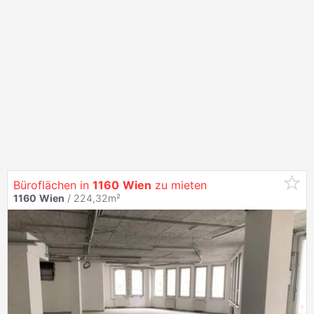
Büroflächen in
1160
Wien
zu mieten
1160
Wien
/ 224,32m²