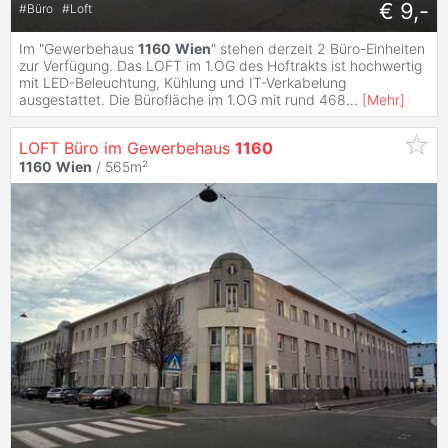
€ 9,-
#
Büro
#
Loft
Im "Gewerbehaus
1160
Wien
" stehen derzeit 2 Büro-Einheiten
zur Verfügung. Das LOFT im 1.OG des Hoftrakts ist hochwertig
mit LED-Beleuchtung, Kühlung und IT-Verkabelung
ausgestattet. Die Bürofläche im 1.OG mit rund 468
...
[
Mehr
]
LOFT Büro im Gewerbehaus
1160
1160
Wien
/ 565m²