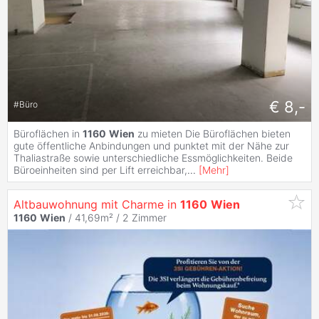
€ 8,-
#
Büro
Büroflächen in
1160
Wien
zu mieten Die Büroflächen bieten
gute öffentliche Anbindungen und punktet mit der Nähe zur
Thaliastraße sowie unterschiedliche Essmöglichkeiten. Beide
Büroeinheiten sind per Lift erreichbar,
...
[
Mehr
]
Altbauwohnung mit Charme in
1160
Wien
1160
Wien
/ 41,69m² /
2 Zimmer