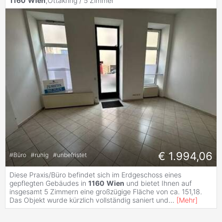
1160
Wien
,Ottakring /
5 Zimmer
€ 1.994,06
#
Büro
#
ruhig
#
unbefristet
Diese Praxis/Büro befindet sich im Erdgeschoss eines
gepflegten Gebäudes in
1160
Wien
und bietet Ihnen auf
insgesamt 5 Zimmern eine großzügige Fläche von ca. 151,18.
Das Objekt wurde kürzlich vollständig saniert und
...
[
Mehr
]