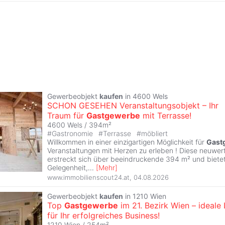
Gewerbeobjekt
kaufen
in 4600 Wels
SCHON GESEHEN Veranstaltungsobjekt – Ihr
Traum für
Gastgewerbe
mit Terrasse!
4600 Wels / 394m²
#
Gastronomie
#
Terrasse
#
möbliert
Willkommen in einer einzigartigen Möglichkeit für
Gast
Veranstaltungen mit Herzen zu erleben ! Diese neuwer
erstreckt sich über beeindruckende 394 m² und bietet
Gelegenheit,
...
[
Mehr
]
www.immobilienscout24.at
,
04.08.2026
Gewerbeobjekt
kaufen
in 1210 Wien
Top
Gastgewerbe
im 21. Bezirk Wien – ideale
für Ihr erfolgreiches Business!
1210 Wien / 254m²