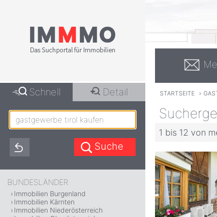
Me
Schnell
Detail
STARTSEITE
›
GAS
Suchergeb
1 bis 12 von m
BUNDESLÄNDER
Immobilien Burgenland
Immobilien Kärnten
Immobilien Niederösterreich