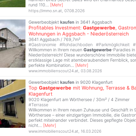
rund 110
...
[
Mehr
]
https://immo.sn.at
,
07.08.2026
Gewerbeobjekt
kaufen
in 3641 Aggsbach
Profitables Investment:
Gastgewerbe
, Gastro
Wohnungen in Aggsbach - Niederösterreich
3641 Aggsbach / 769,7m²
#
Gastronomie
#
Rohdachboden
#
Parkmöglichkeit
#
Willkommen in Ihrem neuen
Gastgewerbe
-Paradies i
Niederösterreich! Diese wunderschöne Immobilie bietet
erstklassige Lage mit atemberaubendem Fernblick, so
perfekte Kombination
...
[
Mehr
]
www.immobilienscout24.at
,
03.08.2026
Gewerbeobjekt
kaufen
in 9020 Klagenfurt
Top
Gastgewerbe
mit Wohnung, Terrasse & Ba
Klagenfurt
9020 Klagenfurt am Wörthersee / 30m² /
4 Zimmer
#
Terrasse
Willkommen in Ihrem neuen Zuhause und Geschäft in 
Wörthersee – einer einzigartigen Immobilie, die Gast
perfekt miteinander verbindet. Dieses gepflegte Objek
nicht
...
[
Mehr
]
www.immobilienscout24.at
,
16.03.2026