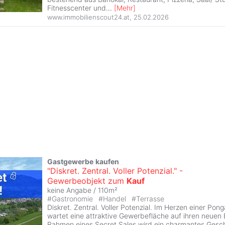
Fitnesscenter und
...
[
Mehr
]
www.immobilienscout24.at
,
25.02.2026
Gastgewerbe
kaufen
"Diskret. Zentral. Voller Potenzial." -
Gewerbeobjekt zum
Kauf
keine Angabe / 110m²
#
Gastronomie
#
Handel
#
Terrasse
Diskret. Zentral. Voller Potenzial. Im Herzen einer Po
wartet eine attraktive Gewerbefläche auf ihren neuen 
Rahmen eines Secret Sales wird ein charmantes Geschä