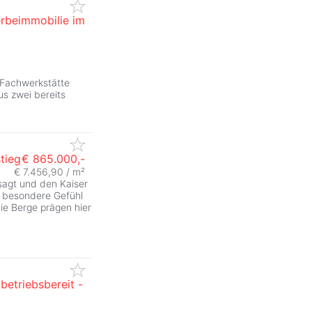
erbeimmobilie im
 Fachwerkstätte
us zwei bereits
tieg
€ 865.000,-
€ 7.456,90 / m²
agt und den Kaiser
s besondere Gefühl
ie Berge prägen hier
betriebsbereit -