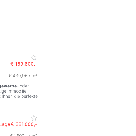
€ 169.800,-
€ 430,96 / m²
gewerbe
- oder
tige Immobilie
 Ihnen die perfekte
 Lage
€ 381.000,-
€ 1.500,- / m²