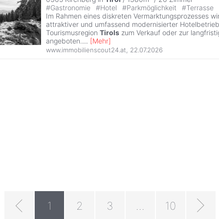
#
Gastronomie
#
Hotel
#
Parkmöglichkeit
#
Terrasse
Im Rahmen eines diskreten Vermarktungsprozesses wird
attraktiver und umfassend modernisierter Hotelbetrieb
Tourismusregion
Tirols
zum Verkauf oder zur langfrist
angeboten.
...
[
Mehr
]
www.immobilienscout24.at
,
22.07.2026
1
2
3
...
10