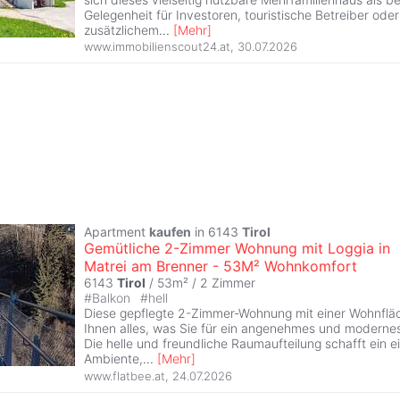
Gelegenheit für Investoren, touristische Betreiber ode
zusätzlichem
...
[
Mehr
]
www.immobilienscout24.at
,
30.07.2026
Apartment
kaufen
in 6143
Tirol
Gemütliche 2-Zimmer Wohnung mit Loggia in
Matrei am Brenner - 53M² Wohnkomfort
6143
Tirol
/ 53m² /
2 Zimmer
#
Balkon
#
hell
Diese gepflegte 2-Zimmer-Wohnung mit einer Wohnflä
Ihnen alles, was Sie für ein angenehmes und modern
Die helle und freundliche Raumaufteilung schafft ein 
Ambiente,
...
[
Mehr
]
www.flatbee.at
,
24.07.2026