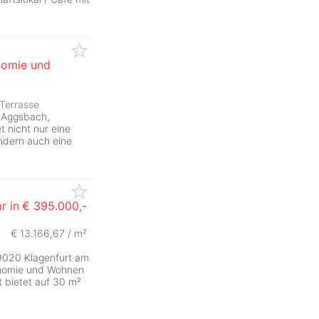
nomie und
Terrasse
n Aggsbach,
 nicht nur eine
ndern auch eine
r in
€ 395.000,-
€ 13.166,67 / m²
9020 Klagenfurt am
ronomie und Wohnen
t bietet auf 30 m²