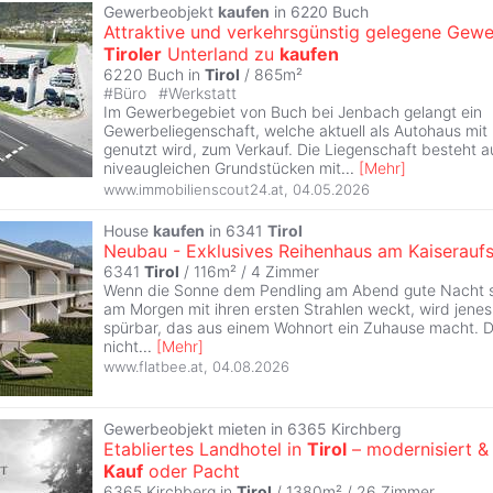
Gewerbeobjekt
kaufen
in 6220 Buch
Attraktive und verkehrsgünstig gelegene Gew
Tiroler
Unterland zu
kaufen
6220 Buch in
Tirol
/ 865m²
#
Büro
#
Werkstatt
Im Gewerbegebiet von Buch bei Jenbach gelangt ein
Gewerbeliegenschaft, welche aktuell als Autohaus mit
genutzt wird, zum Verkauf. Die Liegenschaft besteht a
niveaugleichen Grundstücken mit
...
[
Mehr
]
www.immobilienscout24.at
,
04.05.2026
House
kaufen
in 6341
Tirol
Neubau - Exklusives Reihenhaus am Kaiseraufs
6341
Tirol
/ 116m² /
4 Zimmer
Wenn die Sonne dem Pendling am Abend gute Nacht s
am Morgen mit ihren ersten Strahlen weckt, wird jene
spürbar, das aus einem Wohnort ein Zuhause macht. D
nicht
...
[
Mehr
]
www.flatbee.at
,
04.08.2026
Gewerbeobjekt mieten in 6365 Kirchberg
Etabliertes Landhotel in
Tirol
– modernisiert & 
Kauf
oder Pacht
6365 Kirchberg in
Tirol
/ 1380m² /
26 Zimmer