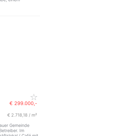
€ 299.000,-
€ 2.718,18 / m²
ngauer Gemeinde
Betreiber. Im
ftslokal / Café mit