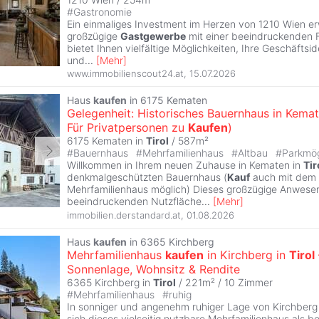
#
Gastronomie
Ein einmaliges Investment im Herzen von 1210 Wien er
großzügige
Gastgewerbe
mit einer beeindruckenden 
bietet Ihnen vielfältige Möglichkeiten, Ihre Geschäftsi
und
...
[
Mehr
]
www.immobilienscout24.at
,
15.07.2026
Haus
kaufen
in 6175 Kematen
Gelegenheit: Historisches Bauernhaus in Kema
Für Privatpersonen zu
Kaufen
)
6175 Kematen in
Tirol
/ 587m²
#
Bauernhaus
#
Mehrfamilienhaus
#
Altbau
#
Parkmög
Willkommen in Ihrem neuen Zuhause in Kematen in
Tir
denkmalgeschützten Bauernhaus (
Kauf
auch mit dem
Mehrfamilienhaus möglich) Dieses großzügige Anwesen
beeindruckenden Nutzfläche
...
[
Mehr
]
immobilien.derstandard.at
,
01.08.2026
Haus
kaufen
in 6365 Kirchberg
Mehrfamilienhaus
kaufen
in Kirchberg in
Tirol
Sonnenlage, Wohnsitz & Rendite
6365 Kirchberg in
Tirol
/ 221m² /
10 Zimmer
#
Mehrfamilienhaus
#
ruhig
In sonniger und angenehm ruhiger Lage von Kirchberg
sich dieses vielseitig nutzbare Mehrfamilienhaus als 