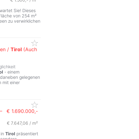
wartet Sie! Dieses
Fläche von 254 m²
deen zu verwirklichen
ten /
Tirol
(Auch
ZurÃ
lichkeit
ol
- einem
 daneben gelegenen
 mit einer
–
€ 1.690.000,-
€ 7.647,06 / m²
 in
Tirol
präsentiert
besondere