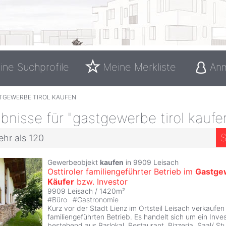
ine Suchprofile
Meine Merkliste
An
TGEWERBE TIROL KAUFEN
nisse für "gastgewerbe tirol kaufe
S
ehr als 120
Gewerbeobjekt
kaufen
in 9909 Leisach
Osttiroler familiengeführter Betrieb im
Gastge
Käufer
bzw. Investor
9909 Leisach / 1420m²
#
Büro
#
Gastronomie
Kurz vor der Stadt Lienz im Ortsteil Leisach verkaufen
familiengeführten Betrieb. Es handelt sich um ein Inves
bestehend aus Barlokal, Restaurant, Pizzeria, Saal/ S