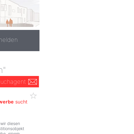
melden
n"
uchagent
werbe
sucht
 wir diesen
titionsobjekt
tube, einem