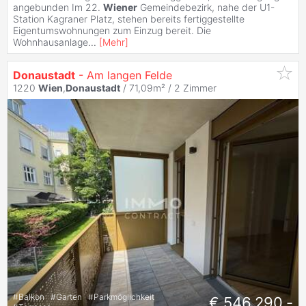
angebunden Im 22.
Wiener
Gemeindebezirk, nahe der U1-
Station Kagraner Platz, stehen bereits fertiggestellte
Eigentumswohnungen zum Einzug bereit. Die
Wohnhausanlage
...
[
Mehr
]
Donaustadt
- Am langen Felde
1220
Wien
,
Donaustadt
/ 71,09m² /
2 Zimmer
#
Balkon
#
Garten
#
Parkmöglichkeit
€ 546.290,-