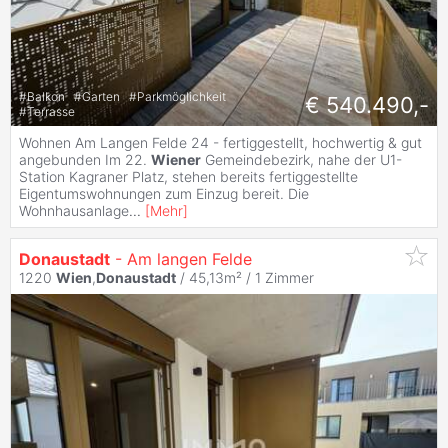
#
Balkon
#
Garten
#
Parkmöglichkeit
€ 540.490,-
#
Terrasse
Wohnen Am Langen Felde 24 - fertiggestellt, hochwertig & gut
angebunden Im 22.
Wiener
Gemeindebezirk, nahe der U1-
Station Kagraner Platz, stehen bereits fertiggestellte
Eigentumswohnungen zum Einzug bereit. Die
Wohnhausanlage
...
[
Mehr
]
Donaustadt
- Am langen Felde
1220
Wien
,
Donaustadt
/ 45,13m² /
1 Zimmer