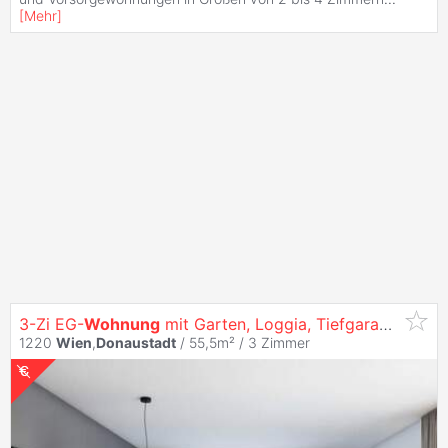
[
Mehr
]
3-Zi EG-
Wohnung
mit Garten, Loggia, Tiefgarage & U-Bahn Nähe in
1220
Wien
,
Donaustadt
/ 55,5m² /
3 Zimmer