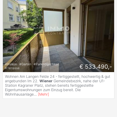
#
Balkon
#
Garten
#
Parkmöglichkeit
€ 533.490,-
#
Terrasse
Wohnen Am Langen Felde 24 - fertiggestellt, hochwertig & gut
angebunden Im 22.
Wiener
Gemeindebezirk, nahe der U1-
Station Kagraner Platz, stehen bereits fertiggestellte
Eigentumswohnungen zum Einzug bereit. Die
Wohnhausanlage
...
[
Mehr
]