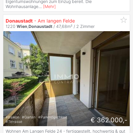
Eigentumswohnungen zum Einzug bereit. Die
Wohnhausanlage
...
[
Mehr
]
Donaustadt
- Am langen Felde
1220
Wien
,
Donaustadt
/ 47,68m² /
2 Zimmer
#
Balkon
#
Garten
#
Parkmöglichkeit
€ 362.000,-
#
Terrasse
Wohnen Am Langen Felde 24 - fertiggestellt, hochwertig & gut