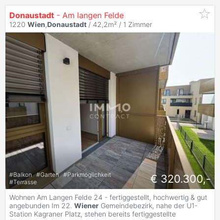
Donaustadt
- Am langen Felde
1220
Wien
,
Donaustadt
/ 42,2m² /
1 Zimmer
#
Balkon
#
Garten
#
Parkmöglichkeit
€ 320.300,-
#
Terrasse
Wohnen Am Langen Felde 24 - fertiggestellt, hochwertig & gut
angebunden Im 22.
Wiener
Gemeindebezirk, nahe der U1-
Station Kagraner Platz, stehen bereits fertiggestellte