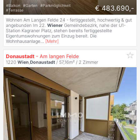
#
Balkon
#
Garten
#
Parkmöglichkeit
€ 483.690,-
#
Terrasse
Wohnen Am Langen Felde 24 - fertiggestellt, hochwertig & gut
angebunden Im 22.
Wiener
Gemeindebezirk, nahe der U1-
Station Kagraner Platz, stehen bereits fertiggestellte
Eigentumswohnungen zum Einzug bereit. Die
Wohnhausanlage
...
[
Mehr
]
Donaustadt
- Am langen Felde
1220
Wien
,
Donaustadt
/ 57,16m² /
2 Zimmer