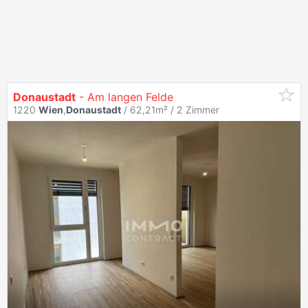
Donaustadt
- Am langen Felde
1220
Wien
,
Donaustadt
/ 62,21m² /
2 Zimmer