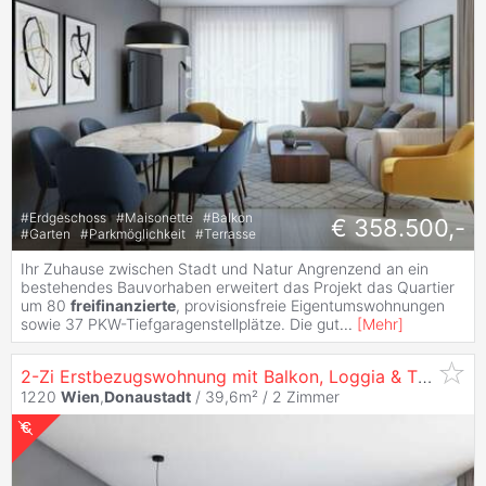
#
Erdgeschoss
#
Maisonette
#
Balkon
€ 358.500,-
#
Garten
#
Parkmöglichkeit
#
Terrasse
Ihr Zuhause zwischen Stadt und Natur Angrenzend an ein
bestehendes Bauvorhaben erweitert das Projekt das Quartier
um 80
freifinanzierte
, provisionsfreie Eigentumswohnungen
sowie 37 PKW-Tiefgaragenstellplätze. Die gut
...
[
Mehr
]
2-Zi Erstbezugswohnung mit Balkon, Loggia & Tiefgarage in
1220
Wien
,
Donaustadt
/ 39,6m² /
2 Zimmer