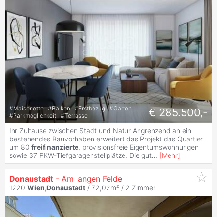
#
Maisonette
#
Balkon
#
Erstbezug
#
Garten
€ 285.500,-
#
Parkmöglichkeit
#
Terrasse
Ihr Zuhause zwischen Stadt und Natur Angrenzend an ein
bestehendes Bauvorhaben erweitert das Projekt das Quartier
um 80
freifinanzierte
, provisionsfreie Eigentumswohnungen
sowie 37 PKW-Tiefgaragenstellplätze. Die gut
...
[
Mehr
]
Donaustadt
- Am langen Felde
1220
Wien
,
Donaustadt
/ 72,02m² /
2 Zimmer