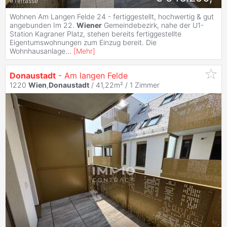
#
Terrasse
Wohnen Am Langen Felde 24 - fertiggestellt, hochwertig & gut
angebunden Im 22.
Wiener
Gemeindebezirk, nahe der U1-
Station Kagraner Platz, stehen bereits fertiggestellte
Eigentumswohnungen zum Einzug bereit. Die
Wohnhausanlage
...
[
Mehr
]
Donaustadt
- Am langen Felde
1220
Wien
,
Donaustadt
/ 41,22m² /
1 Zimmer