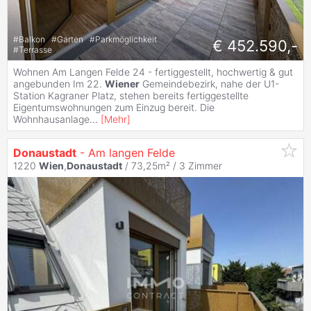
#
Balkon
#
Garten
#
Parkmöglichkeit
€ 452.590,-
#
Terrasse
Wohnen Am Langen Felde 24 - fertiggestellt, hochwertig & gut
angebunden Im 22.
Wiener
Gemeindebezirk, nahe der U1-
Station Kagraner Platz, stehen bereits fertiggestellte
Eigentumswohnungen zum Einzug bereit. Die
Wohnhausanlage
...
[
Mehr
]
Donaustadt
- Am langen Felde
1220
Wien
,
Donaustadt
/ 73,25m² /
3 Zimmer