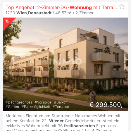
Top Angebot! 2-Zimmer-DG-
Wohnung
mit Terrasse, Garage & Fußbodenheizung in
1220
Wien
,
Donaustadt
/ 46,57m² /
2 Zimmer
#
Dachgeschoss
#
Vorsorge
#
Balkon
€ 299.500,-
#
Garten
#
Parkmöglichkeit
#
Terrasse
Modernes Eigentum am Stadtrand - Naturnahes Wohnen mit
hohem Komfort Im 22.
Wiener
Gemeindebezirk entsteht ein
exklusives Wohnprojekt mit 36
freifinanzierten
Eigentums-
und Vorsorgewohnungen in Größen von 2 bis 4 Zimmern
...