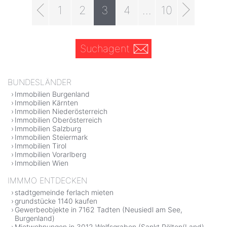
1
2
3
4
...
10
Suchagent
BUNDESLÄNDER
Immobilien Burgenland
Immobilien Kärnten
Immobilien Niederösterreich
Immobilien Oberösterreich
Immobilien Salzburg
Immobilien Steiermark
Immobilien Tirol
Immobilien Vorarlberg
Immobilien Wien
IMMMO ENTDECKEN
stadtgemeinde ferlach mieten
grundstücke 1140 kaufen
Gewerbeobjekte in 7162 Tadten (Neusiedl am See,
Burgenland)
Mietwohnungen in 3012 Wolfsgraben (Sankt Pölten(Land),