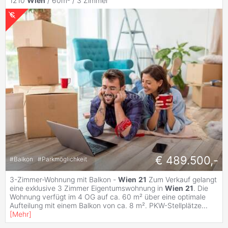
1210
Wien
/ 60m² /
3 Zimmer
€ 489.500,-
#
Balkon
#
Parkmöglichkeit
3-Zimmer-Wohnung mit Balkon -
Wien
21
Zum Verkauf gelangt
eine exklusive 3 Zimmer Eigentumswohnung in
Wien
21
. Die
Wohnung verfügt im 4 OG auf ca. 60 m² über eine optimale
Aufteilung mit einem Balkon von ca. 8 m². PKW-Stellplätze
...
[
Mehr
]