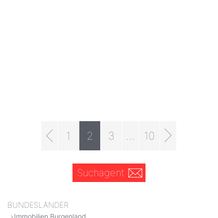
1
2
3
...
10
Suchagent
BUNDESLÄNDER
Immobilien Burgenland