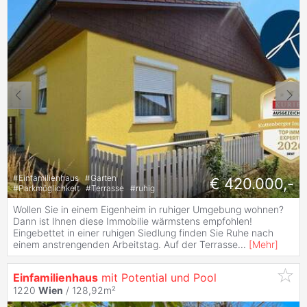
#
Einfamilienhaus
#
Garten
€ 420.000,-
#
Parkmöglichkeit
#
Terrasse
#
ruhig
Wollen Sie in einem Eigenheim in ruhiger Umgebung wohnen?
Dann ist Ihnen diese Immobilie wärmstens empfohlen!
Eingebettet in einer ruhigen Siedlung finden Sie Ruhe nach
einem anstrengenden Arbeitstag. Auf der Terrasse
...
[
Mehr
]
Einfamilienhaus
mit Potential und Pool
1220
Wien
/ 128,92m²