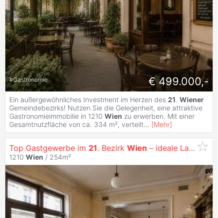
€ 499.000,-
#
Gastronomie
Ein außergewöhnliches Investment im Herzen des
21
.
Wiener
Gemeindebezirks! Nutzen Sie die Gelegenheit, eine attraktive
Gastronomieimmobilie in 1210
Wien
zu erwerben. Mit einer
Gesamtnutzfläche von ca. 334 m², verteilt
...
[
Mehr
]
Top Gastgewerbe im
21
. Bezirk
Wien
– ideale Lage für Ihr erfolgreiches Business!
1210
Wien
/ 254m²