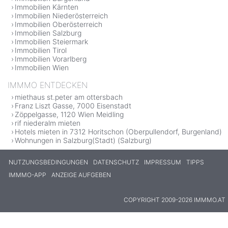
Immobilien Kärnten
Immobilien Niederösterreich
Immobilien Oberösterreich
Immobilien Salzburg
Immobilien Steiermark
Immobilien Tirol
Immobilien Vorarlberg
Immobilien Wien
IMMMO ENTDECKEN
miethaus st.peter am ottersbach
Franz Liszt Gasse, 7000 Eisenstadt
Zöppelgasse, 1120 Wien Meidling
rif niederalm mieten
Hotels mieten in 7312 Horitschon (Oberpullendorf, Burgenland)
Wohnungen in Salzburg(Stadt) (Salzburg)
NUTZUNGSBEDINGUNGEN
DATENSCHUTZ
IMPRESSUM
TIPPS
IMMMO-APP
ANZEIGE AUFGEBEN
COPYRIGHT 2009-2026 IMMMO.AT