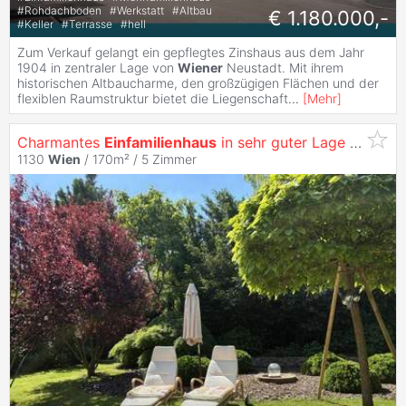
#
Rohdachboden
#
Werkstatt
#
Altbau
€ 1.180.000,-
#
Keller
#
Terrasse
#
hell
Zum Verkauf gelangt ein gepflegtes Zinshaus aus dem Jahr
1904 in zentraler Lage von
Wiener
Neustadt. Mit ihrem
historischen Altbaucharme, den großzügigen Flächen und der
flexiblen Raumstruktur bietet die Liegenschaft
...
[
Mehr
]
Charmantes
Einfamilienhaus
in sehr guter Lage in Lainz - zu
1130
Wien
/ 170m² /
5 Zimmer