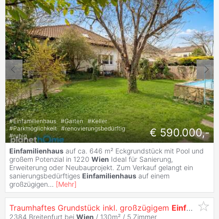
#
Einfamilienhaus
#
Garten
#
Keller
#
Parkmöglichkeit
#
renovierungsbedürftig
€ 590.000,-
#
ruhig
Einfamilienhaus
auf ca. 646 m² Eckgrundstück mit Pool und
großem Potenzial in 1220
Wien
Ideal für Sanierung,
Erweiterung oder Neubauprojekt. Zum Verkauf gelangt ein
sanierungsbedürftiges
Einfamilienhaus
auf einem
großzügigen
...
[
Mehr
]
Traumhaftes Grundstück inkl. großzügigem
Einfamilienhaus
2384 Breitenfurt bei
Wien
/ 130m² /
5 Zimmer