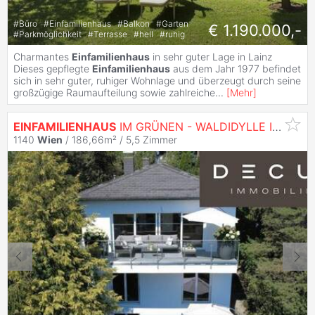
#
Büro
#
Einfamilienhaus
#
Balkon
#
Garten
€ 1.190.000,-
#
Parkmöglichkeit
#
Terrasse
#
hell
#
ruhig
Charmantes
Einfamilienhaus
in sehr guter Lage in Lainz
Dieses gepflegte
Einfamilienhaus
aus dem Jahr 1977 befindet
sich in sehr guter, ruhiger Wohnlage und überzeugt durch seine
großzügige Raumaufteilung sowie zahlreiche
...
[
Mehr
]
EINFAMILIENHAUS
IM GRÜNEN - WALDIDYLLE IN
WIEN
1140
Wien
/ 186,66m² /
5,5 Zimmer