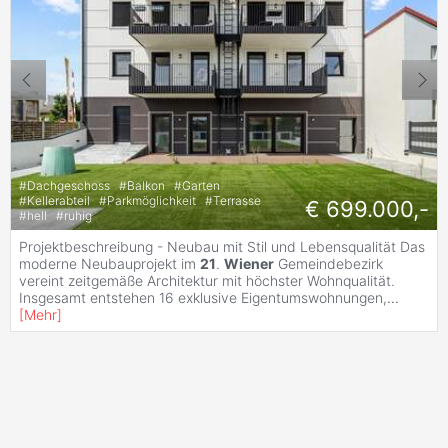
#
Dachgeschoss
#
Balkon
#
Garten
#
Kellerabteil
#
Parkmöglichkeit
#
Terrasse
€ 699.000,-
#
hell
#
ruhig
Projektbeschreibung - Neubau mit Stil und Lebensqualität Das
moderne Neubauprojekt im
21
.
Wiener
Gemeindebezirk
vereint zeitgemäße Architektur mit höchster Wohnqualität.
Insgesamt entstehen 16 exklusive Eigentumswohnungen,
...
[
Mehr
]