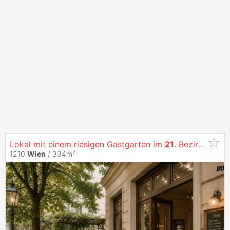
Lokal mit einem riesigen Gastgarten im
21
. Bezirk
Wien
1210
Wien
/ 334m²