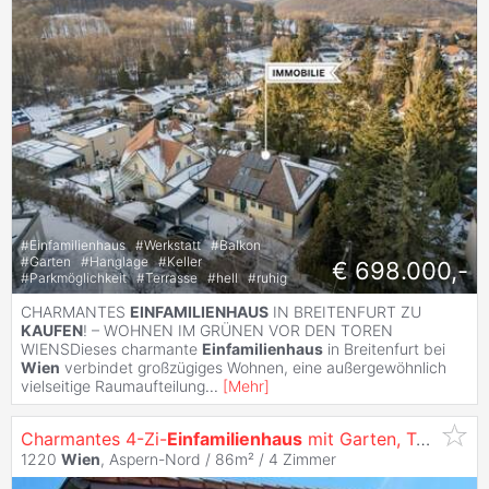
#
Einfamilienhaus
#
Werkstatt
#
Balkon
#
Garten
#
Hanglage
#
Keller
€ 698.000,-
#
Parkmöglichkeit
#
Terrasse
#
hell
#
ruhig
CHARMANTES
EINFAMILIENHAUS
IN BREITENFURT ZU
KAUFEN
! – WOHNEN IM GRÜNEN VOR DEN TOREN
WIENSDieses charmante
Einfamilienhaus
in Breitenfurt bei
Wien
verbindet großzügiges Wohnen, eine außergewöhnlich
vielseitige Raumaufteilung
...
[
Mehr
]
Charmantes 4-Zi-
Einfamilienhaus
mit Garten, Terrasse & Stellplatz in 1220
1220
Wien
, Aspern-Nord / 86m² /
4 Zimmer