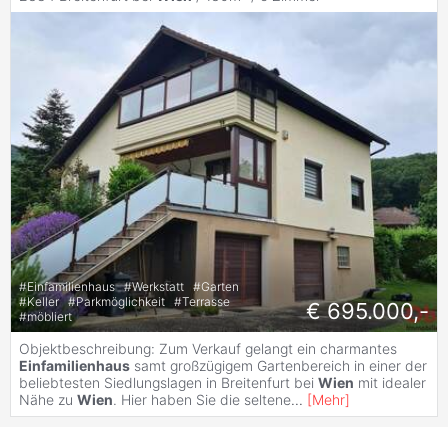
#
Einfamilienhaus
#
Werkstatt
#
Garten
#
Keller
#
Parkmöglichkeit
#
Terrasse
€ 695.000,-
#
möbliert
Objektbeschreibung: Zum Verkauf gelangt ein charmantes
Einfamilienhaus
samt großzügigem Gartenbereich in einer der
beliebtesten Siedlungslagen in Breitenfurt bei
Wien
mit idealer
Nähe zu
Wien
. Hier haben Sie die seltene
...
[
Mehr
]