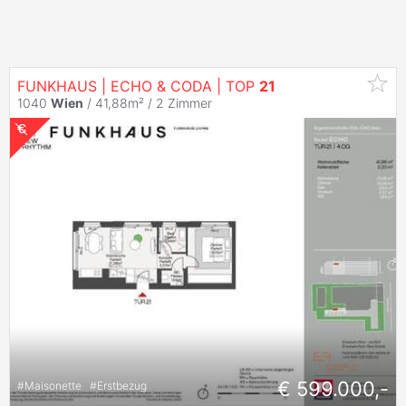
FUNKHAUS | ECHO & CODA | TOP
21
1040
Wien
/ 41,88m² /
2 Zimmer
€ 599.000,-
#
Maisonette
#
Erstbezug