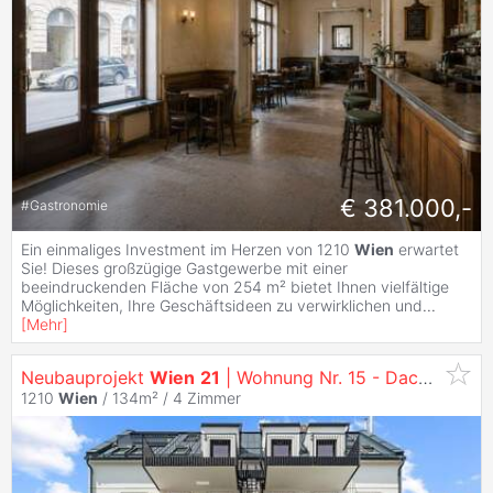
€ 381.000,-
#
Gastronomie
Ein einmaliges Investment im Herzen von 1210
Wien
erwartet
Sie! Dieses großzügige Gastgewerbe mit einer
beeindruckenden Fläche von 254 m² bietet Ihnen vielfältige
Möglichkeiten, Ihre Geschäftsideen zu verwirklichen und
...
[
Mehr
]
Neubauprojekt
Wien
21
| Wohnung Nr. 15 - Dachgeschosswohnung mit Optionaler Dachterrasse
1210
Wien
/ 134m² /
4 Zimmer