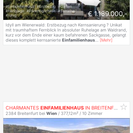
#
Einfamilienhaus
#
Erstbezug
#
Garten
#
Hanglage
#
Parkmöglichkeit
#
Terrasse
€ 1.189.000,-
#
ruhig
Idyll am Wienerwald: Erstbezug nach Kernsanierung ? Unikat
mit traumhaftem Fernblick In absoluter Ruhelage am Waldrand,
kurz vor dem Ende einer kaum befahrenen Sackgasse, gelangt
dieses komplett kernsanierte
Einfamilienhaus
...
[
Mehr
]
CHARMANTES
EINFAMILIENHAUS
IN BREITENFURT ZU
2384 Breitenfurt bei
Wien
/ 377,12m² /
10 Zimmer