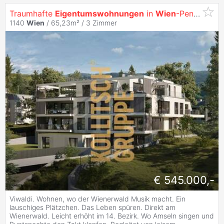
Traumhafte
Eigentumswohnungen
in
Wien
-Penzing.
1140
Wien
/ 65,23m² /
3 Zimmer
€ 545.000,-
Viwaldi. Wohnen, wo der Wienerwald Musik macht. Ein
lauschiges Plätzchen. Das Leben spüren. Direkt am
Wienerwald. Leicht erhöht im 14. Bezirk. Wo Amseln singen und