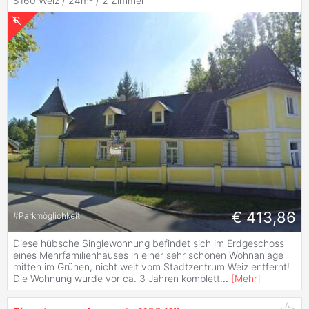
8160 Weiz / 24m² /
2 Zimmer
€ 413,86
#
Parkmöglichkeit
Diese hübsche Singlewohnung befindet sich im Erdgeschoss
eines Mehrfamilienhauses in einer sehr schönen Wohnanlage
mitten im Grünen, nicht weit vom Stadtzentrum Weiz entfernt!
Die Wohnung wurde vor ca. 3 Jahren komplett
...
[
Mehr
]