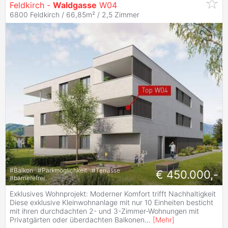
Feldkirch -
Waldgasse
W04
6800 Feldkirch / 66,85m² /
2,5 Zimmer
#
Balkon
#
Parkmöglichkeit
#
Terrasse
€ 450.000,-
#
barrierefrei
Exklusives Wohnprojekt: Moderner Komfort trifft Nachhaltigkeit
Diese exklusive Kleinwohnanlage mit nur 10 Einheiten besticht
mit ihren durchdachten 2- und 3-Zimmer-Wohnungen mit
Privatgärten oder überdachten Balkonen
...
[
Mehr
]