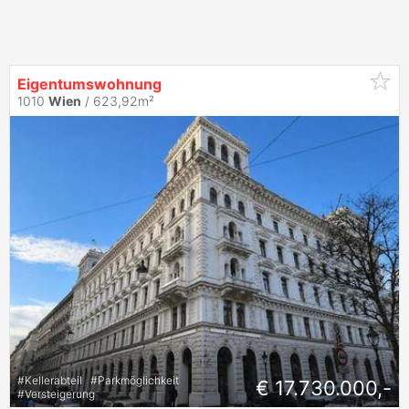
Eigentumswohnung
1010
Wien
/ 623,92m²
#
Kellerabteil
#
Parkmöglichkeit
€ 17.730.000,-
#
Versteigerung