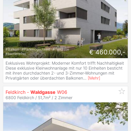
#
Balkon
#
Parkmöglichkeit
#
Terrasse
€ 460.000,-
#
barrierefrei
Exklusives Wohnprojekt: Moderner Komfort trifft Nachhaltigkeit
Diese exklusive Kleinwohnanlage mit nur 10 Einheiten besticht
mit ihren durchdachten 2- und 3-Zimmer-Wohnungen mit
Privatgärten oder überdachten Balkonen
...
[
Mehr
]
Feldkirch -
Waldgasse
W06
6800 Feldkirch / 51,7m² /
2 Zimmer