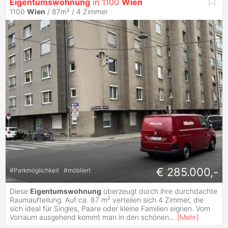
Eigentumswohnung
in 1100
Wien
1100
Wien
/ 87m² /
4 Zimmer
€ 285.000,-
#
Parkmöglichkeit
#
möbliert
Diese
Eigentumswohnung
überzeugt durch ihre durchdachte
Raumaufteilung. Auf ca. 87 m² verteilen sich 4 Zimmer, die
sich ideal für Singles, Paare oder kleine Familien eignen. Vom
Vorraum ausgehend kommt man in den schönen
...
[
Mehr
]