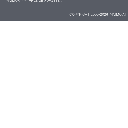
IMMMO-APP
ANZEIGE AUFGEBEN
COPYRIGHT 2009-2026 IMMMO.AT