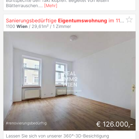
Buntspechte den Takt klopfen. Begleitet von leisem
Blätterrauschen.
...
[
Mehr
]
Sanierungsbedürftige
Eigentumswohnung
im 1100
Wie
1100
Wien
/ 29,61m² /
1 Zimmer
€ 126.000,-
#
renovierungsbedürftig
Lassen Sie sich von unserer 360°-3D-Besichtigung