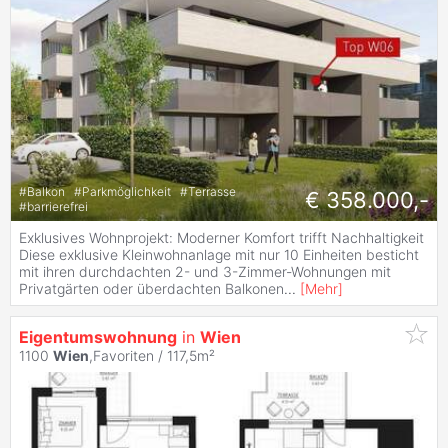
#
Balkon
#
Parkmöglichkeit
#
Terrasse
€ 358.000,-
#
barrierefrei
Exklusives Wohnprojekt: Moderner Komfort trifft Nachhaltigkeit
Diese exklusive Kleinwohnanlage mit nur 10 Einheiten besticht
mit ihren durchdachten 2- und 3-Zimmer-Wohnungen mit
Privatgärten oder überdachten Balkonen
...
[
Mehr
]
Eigentumswohnung
in
Wien
1100
Wien
,Favoriten / 117,5m²