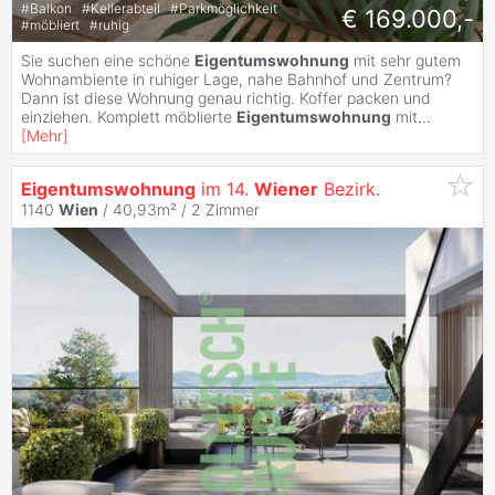
#
Balkon
#
Kellerabteil
#
Parkmöglichkeit
€ 169.000,-
#
möbliert
#
ruhig
Sie suchen eine schöne
Eigentumswohnung
mit sehr gutem
Wohnambiente in ruhiger Lage, nahe Bahnhof und Zentrum?
Dann ist diese Wohnung genau richtig. Koffer packen und
einziehen. Komplett möblierte
Eigentumswohnung
mit
...
[
Mehr
]
Eigentumswohnung
im 14.
Wiener
Bezirk.
1140
Wien
/ 40,93m² /
2 Zimmer