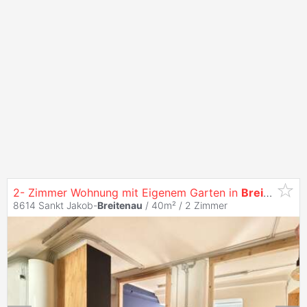
2- Zimmer Wohnung mit Eigenem Garten in
Breitenau
am
8614 Sankt Jakob-
Breitenau
/ 40m² /
2 Zimmer