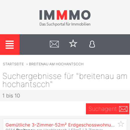
STARTSEITE
›
BREITENAU AM HOCHANTSCCH
Suchergebnisse für "breitenau am
hochantscch"
1 bis 10
Suchagent
Gemütliche 3-Zimmer-52m² Erdgeschosswohnung mit moderner Küche und Bad in idyllischer naturnaher Wohnlage in