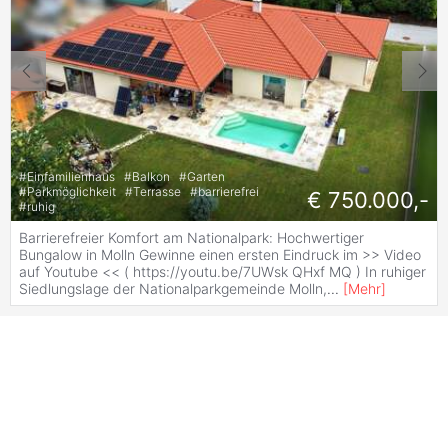
#
Einfamilienhaus
#
Balkon
#
Garten
#
Parkmöglichkeit
#
Terrasse
#
barrierefrei
€ 750.000,-
#
ruhig
Barrierefreier Komfort am Nationalpark: Hochwertiger
Bungalow in Molln Gewinne einen ersten Eindruck im >> Video
auf Youtube << ( https://youtu.be/7UWsk QHxf MQ ) In ruhiger
Siedlungslage der Nationalparkgemeinde Molln,
...
[
Mehr
]