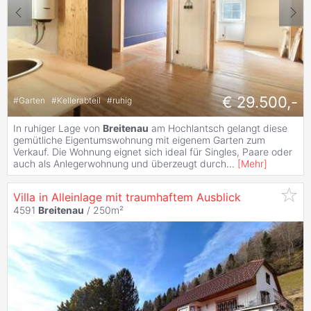
€ 29.500,-
#
Garten
#
Kellerabteil
#
ruhig
In ruhiger Lage von
Breitenau
am Hochlantsch gelangt diese
gemütliche Eigentumswohnung mit eigenem Garten zum
Verkauf. Die Wohnung eignet sich ideal für Singles, Paare oder
auch als Anlegerwohnung und überzeugt durch
...
[
Mehr
]
Villa in Alleinlage mit traumhaftem Ausblick
4591
Breitenau
/ 250m²