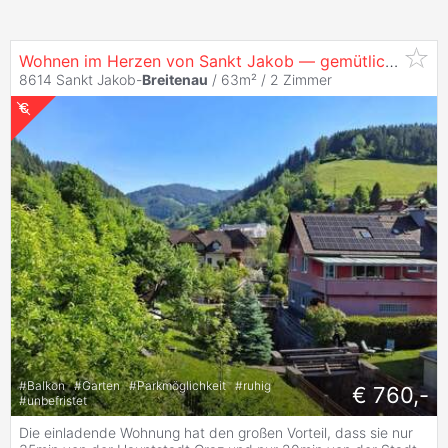
Wohnen im Herzen von Sankt Jakob — gemütlich, sonnig und mit viel Grün — nur 35min von Graz
8614 Sankt Jakob-
Breitenau
/ 63m² /
2 Zimmer
#
Balkon
#
Garten
#
Parkmöglichkeit
#
ruhig
€ 760,-
#
unbefristet
Die einladende Wohnung hat den großen Vorteil, dass sie nur