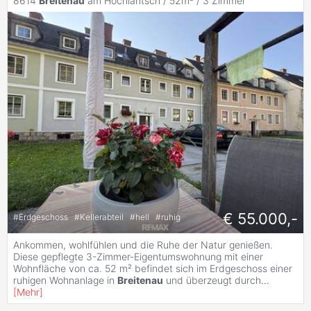
8614
Breitenau
am Hochlantsch / 52m² /
3 Zimmer
€ 55.000,-
#
Erdgeschoss
#
Kellerabteil
#
hell
#
ruhig
Ankommen, wohlfühlen und die Ruhe der Natur genießen.
Diese gepflegte 3-Zimmer-Eigentumswohnung mit einer
Wohnfläche von ca. 52 m² befindet sich im Erdgeschoss einer
ruhigen Wohnanlage in
Breitenau
und überzeugt durch
...
[
Mehr
]