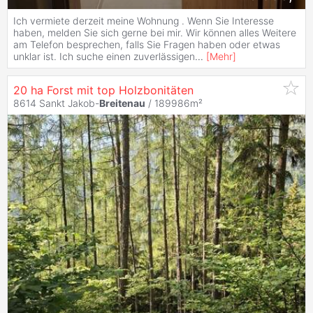
Ich vermiete derzeit meine Wohnung . Wenn Sie Interesse
haben, melden Sie sich gerne bei mir. Wir können alles Weitere
am Telefon besprechen, falls Sie Fragen haben oder etwas
unklar ist. Ich suche einen zuverlässigen
...
[
Mehr
]
20 ha Forst mit top Holzbonitäten
8614 Sankt Jakob-
Breitenau
/ 189986m²