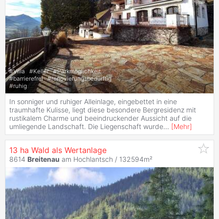
#
Villa
#
Keller
#
Parkmöglichkeit
#
barrierefrei
#
renovierungsbedürftig
#
ruhig
In sonniger und ruhiger Alleinlage, eingebettet in eine
traumhafte Kulisse, liegt diese besondere Bergresidenz mit
rustikalem Charme und beeindruckender Aussicht auf die
umliegende Landschaft. Die Liegenschaft wurde
...
[
Mehr
]
13 ha Wald als Wertanlage
8614
Breitenau
am Hochlantsch / 132594m²