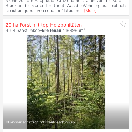
35min von der Hauptstadt Graz und nur 20min von der Stadt
Bruck an der Mur entfernt liegt. Was die Wohnung auszeichnet:
sie ist umgeben von schöner Natur. Im
...
[
Mehr
]
20 ha Forst mit top Holzbonitäten
8614 Sankt Jakob-
Breitenau
/ 189986m²
#
Landwirtschaftsgrund
#
aufgeschlossen