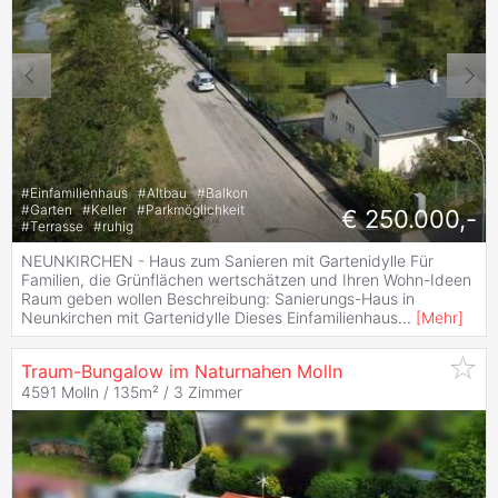
#
Einfamilienhaus
#
Altbau
#
Balkon
#
Garten
#
Keller
#
Parkmöglichkeit
€ 250.000,-
#
Terrasse
#
ruhig
NEUNKIRCHEN - Haus zum Sanieren mit Gartenidylle Für
Familien, die Grünflächen wertschätzen und Ihren Wohn-Ideen
Raum geben wollen Beschreibung: Sanierungs-Haus in
Neunkirchen mit Gartenidylle Dieses Einfamilienhaus
...
[
Mehr
]
Traum-Bungalow im Naturnahen Molln
4591 Molln / 135m² /
3 Zimmer