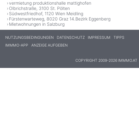
vermietung produktionshalle mattighofen
Olbrichstraße, 3100 St. Pölten
Südwestfriedhof, 1120 Wien Meidling
Fürstenwarteweg, 8020 Graz 14.Bezirk Eggenberg
Mietwohnungen in Salzburg
NUTZUNGSBEDINGUNGEN
DATENSCHUTZ
IMPRESSUM
TIPPS
IMMMO-APP
ANZEIGE AUFGEBEN
COPYRIGHT 2009-2026 IMMMO.AT