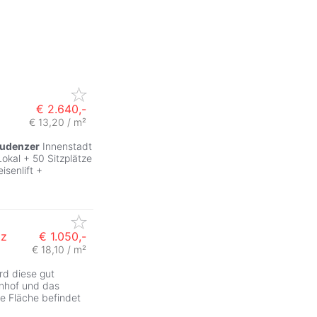
€ 2.640,-
€ 13,20 / m²
ludenzer
Innenstadt
okal + 50 Sitzplätze
isenlift +
tz
€ 1.050,-
€ 18,10 / m²
rd diese gut
hnhof und das
e Fläche befindet