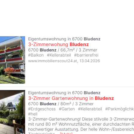
Eigentumswohnung in 6700
Bludenz
3-Zimmerwohung
Bludenz
6700
Bludenz
/ 66,7m² /
3 Zimmer
#
Balkon
#
Kellerabteil
#
barrierefrei
www.immobilienscout24.at
,
13.04.2026
Eigentumswohnung in 6700
Bludenz
3-Zimmer Gartenwohnung in
Bludenz
6700
Bludenz
/ 80m² /
3 Zimmer
#
Erdgeschoss
#
Garten
#
Kellerabteil
#
Parkmöglichk
#
hell
3-Zimmer-Gartenwohnung! Diese stilvolle 3-Zimmerw
mit rund 80 m² Wohnnutzfläche, einer durchdachten 
hochwertiger Ausstattung. Der helle Wohn-/Essbereich