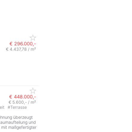
€ 296.000,-
€ 4.437,78 / m²
€ 448.000,-
€ 5.600,- / m²
eit
#
Terrasse
ohnung überzeugt
Raumaufteilung und
 mit maßgefertigter