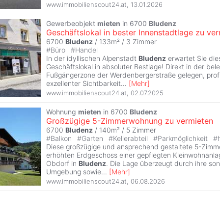
www.immobilienscout24.at
,
13.01.2026
Gewerbeobjekt
mieten
in 6700
Bludenz
Geschäftslokal in bester Innenstadtlage zu ve
6700
Bludenz
/ 133m² /
3 Zimmer
#
Büro
#
Handel
In der idyllischen Alpenstadt
Bludenz
erwartet Sie die
Geschäftslokal in absoluter Bestlage! Direkt in der bel
Fußgängerzone der Werdenbergerstraße gelegen, profit
exzellenter Sichtbarkeit
...
[
Mehr
]
www.immobilienscout24.at
,
02.07.2025
Wohnung
mieten
in 6700
Bludenz
Großzügige 5-Zimmerwohnung zu vermieten
6700
Bludenz
/ 140m² /
5 Zimmer
#
Balkon
#
Garten
#
Kellerabteil
#
Parkmöglichkeit
#
Diese großzügige und ansprechend gestaltete 5-Zimm
erhöhten Erdgeschoss einer gepflegten Kleinwohnanla
Obdorf in
Bludenz
. Die Lage überzeugt durch ihre son
Umgebung sowie
...
[
Mehr
]
www.immobilienscout24.at
,
06.08.2026