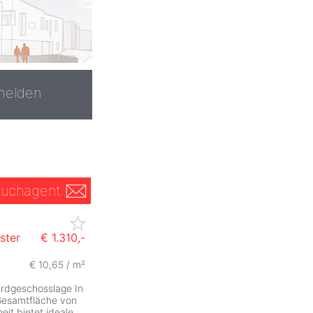
melden
uchagent
ster
€ 1.310,-
€ 10,65 / m²
Erdgeschosslage In
 Gesamtfläche von
eit bietet ideale