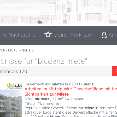
ine Suchprofile
Meine Merkliste
An
DENZ MIETE
›
SEITE 3
bnisse für "bludenz miete"
S
 mehr als 120
Gewerbeobjekt
mieten
in 6700
Bludenz
Arbeiten im Mittelpunkt: Gewerbefläche mit be
Sichtbarkeit zur
Miete
6700
Bludenz
/ 123m² /
4 Zimmer
#
Büro
#
barrierefrei
Repräsentative Gewerbefläche zur
Miete
in zentraler 
attraktiver Lage steht diese Gewerbefläche mit einer
ca. 123 m² zur
Miete
. Die im Erdgeschoss situierte Einh