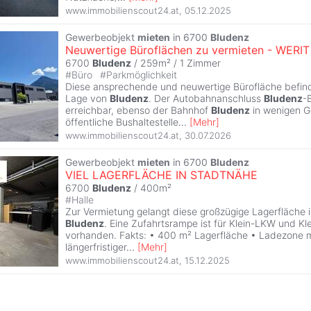
www.immobilienscout24.at
,
05.12.2025
Gewerbeobjekt
mieten
in 6700
Bludenz
Neuwertige Büroflächen zu vermieten - WERIT I
6700
Bludenz
/ 259m² /
1 Zimmer
#
Büro
#
Parkmöglichkeit
Diese ansprechende und neuwertige Bürofläche befinde
Lage von
Bludenz
. Der Autobahnanschluss
Bludenz
-
erreichbar, ebenso der Bahnhof
Bludenz
in wenigen G
öffentliche Bushaltestelle
...
[
Mehr
]
www.immobilienscout24.at
,
30.07.2026
Gewerbeobjekt
mieten
in 6700
Bludenz
VIEL LAGERFLÄCHE IN STADTNÄHE
6700
Bludenz
/ 400m²
#
Halle
Zur Vermietung gelangt diese großzügige Lagerfläche 
Bludenz
. Eine Zufahrtsrampe ist für Klein-LKW und Kl
vorhanden. Fakts: • 400 m² Lagerfläche • Ladezone 
längerfristiger
...
[
Mehr
]
www.immobilienscout24.at
,
15.12.2025