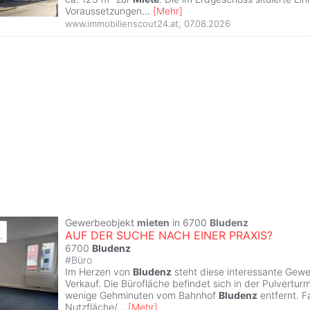
Voraussetzungen
...
[
Mehr
]
www.immobilienscout24.at
,
07.08.2026
Gewerbeobjekt
mieten
in 6700
Bludenz
AUF DER SUCHE NACH EINER PRAXIS?
6700
Bludenz
#
Büro
Im Herzen von
Bludenz
steht diese interessante Gew
Verkauf. Die Bürofläche befindet sich in der Pulvertur
wenige Gehminuten vom Bahnhof
Bludenz
entfernt. F
Nutzfläche/
...
[
Mehr
]