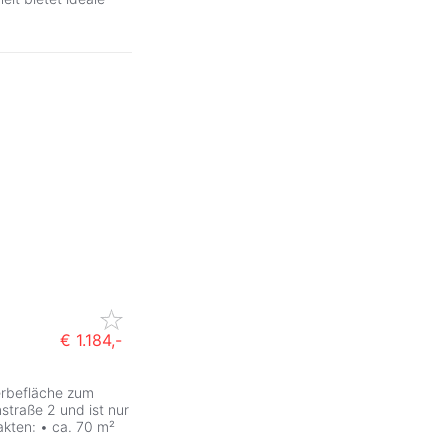
€ 1.184,-
erbefläche zum
mstraße 2 und ist nur
akten: • ca. 70 m²