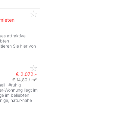
rmieten
ses attraktive
ebten
ieren Sie hier von
€ 2.072,-
€ 14,80 / m²
hell
#
ruhig
er-Wohnung liegt im
ge im beliebten
nige, natur-nahe