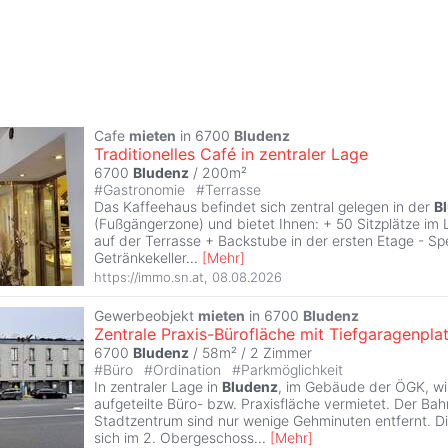
Cafe
mieten
in 6700
Bludenz
Traditionelles Café in zentraler Lage
6700
Bludenz
/ 200m²
#
Gastronomie
#
Terrasse
Das Kaffeehaus befindet sich zentral gelegen in der
B
(Fußgängerzone) und bietet Ihnen: + 50 Sitzplätze im L
auf der Terrasse + Backstube in der ersten Etage - Spe
Getränkekeller
...
[
Mehr
]
https://immo.sn.at
,
08.08.2026
Gewerbeobjekt
mieten
in 6700
Bludenz
Zentrale Praxis-Bürofläche mit Tiefgaragenpla
6700
Bludenz
/ 58m² /
2 Zimmer
#
Büro
#
Ordination
#
Parkmöglichkeit
In zentraler Lage in
Bludenz
, im Gebäude der ÖGK, wi
aufgeteilte Büro- bzw. Praxisfläche vermietet. Der Ba
Stadtzentrum sind nur wenige Gehminuten entfernt. Di
sich im 2. Obergeschoss
...
[
Mehr
]