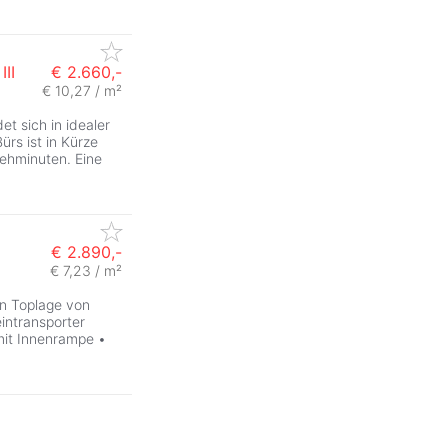
II
€ 2.660,-
€ 10,27 / m²
t sich in idealer
Bürs ist in Kürze
ehminuten. Eine
€ 2.890,-
€ 7,23 / m²
in Toplage von
eintransporter
mit Innenrampe •