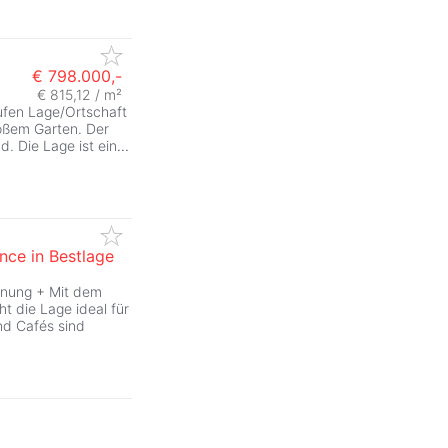
€ 798.000,-
€ 815,12 / m²
fen Lage/Ortschaft
roßem Garten. Der
. Die Lage ist ein
...
nce in Bestlage
ohnung + Mit dem
t die Lage ideal für
nd Cafés sind