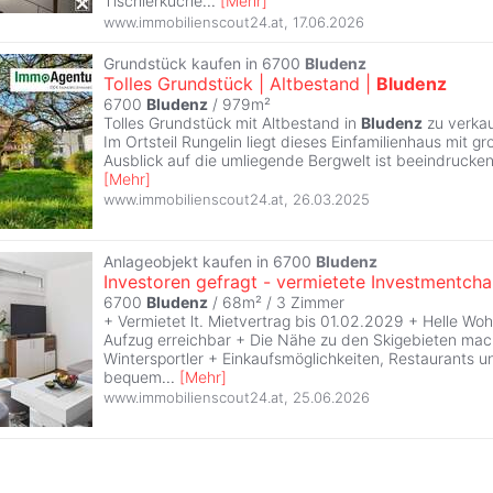
Tischlerküche
...
[
Mehr
]
www.immobilienscout24.at
,
17.06.2026
Grundstück kaufen in 6700
Bludenz
Tolles Grundstück | Altbestand |
Bludenz
6700
Bludenz
/ 979m²
Tolles Grundstück mit Altbestand in
Bludenz
zu verkau
Im Ortsteil Rungelin liegt dieses Einfamilienhaus mit g
Ausblick auf die umliegende Bergwelt ist beeindruckend
[
Mehr
]
www.immobilienscout24.at
,
26.03.2025
Anlageobjekt kaufen in 6700
Bludenz
Investoren gefragt - vermietete Investmentcha
6700
Bludenz
/ 68m² /
3 Zimmer
+ Vermietet lt. Mietvertrag bis 01.02.2029 + Helle W
Aufzug erreichbar + Die Nähe zu den Skigebieten mach
Wintersportler + Einkaufsmöglichkeiten, Restaurants u
bequem
...
[
Mehr
]
www.immobilienscout24.at
,
25.06.2026