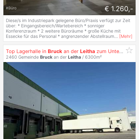
€ 1.260,-
#
Büro
Diese/s im Industriepark gelegene Büro/Praxis verfügt zur Zeit
über: * Eingangsbereich/Wartebereich * sonniger
Konferenzraum * 2 weitere Büroräume * große Küche mit
Essecke für das Personal * angrenzender Abstellraum
...
[
Mehr
]
Top Lagerhalle in
Bruck
an der
Leitha
zum Untermieten!
2460 Gemeinde
Bruck
an der
Leitha
/ 6300m²