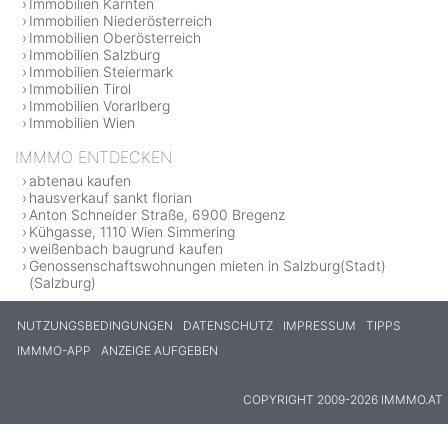
Immobilien Kärnten
Immobilien Niederösterreich
Immobilien Oberösterreich
Immobilien Salzburg
Immobilien Steiermark
Immobilien Tirol
Immobilien Vorarlberg
Immobilien Wien
IMMMO ENTDECKEN
abtenau kaufen
hausverkauf sankt florian
Anton Schneider Straße, 6900 Bregenz
Kühgasse, 1110 Wien Simmering
weißenbach baugrund kaufen
Genossenschaftswohnungen mieten in Salzburg(Stadt)
(Salzburg)
NUTZUNGSBEDINGUNGEN
DATENSCHUTZ
IMPRESSUM
TIPPS
IMMMO-APP
ANZEIGE AUFGEBEN
COPYRIGHT 2009-2026 IMMMO.AT