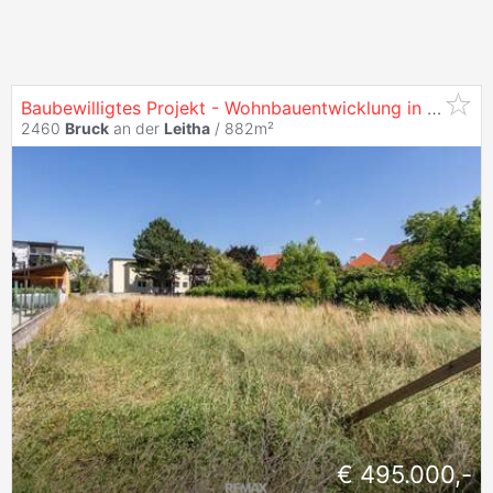
Baubewilligtes Projekt - Wohnbauentwicklung in
Bruck
a
2460
Bruck
an der
Leitha
/ 882m²
€ 495.000,-