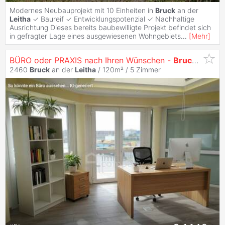
Modernes Neubauprojekt mit 10 Einheiten in
Bruck
an der
Leitha
✓ Baureif ✓ Entwicklungspotenzial ✓ Nachhaltige
Ausrichtung Dieses bereits baubewilligte Projekt befindet sich
in gefragter Lage eines ausgewiesenen Wohngebiets
...
[
Mehr
]
BÜRO oder PRAXIS nach Ihren Wünschen -
Bruck
/
Leitha
2460
Bruck
an der
Leitha
/ 120m² /
5 Zimmer