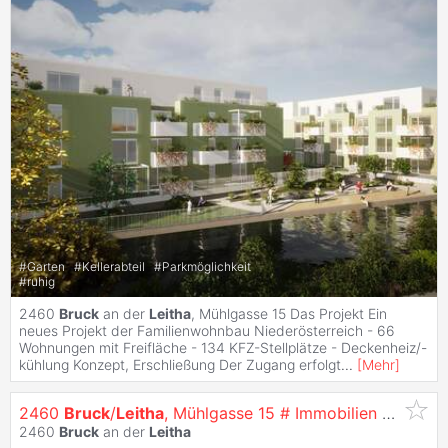
#
Garten
#
Kellerabteil
#
Parkmöglichkeit
#
ruhig
2460
Bruck
an der
Leitha
, Mühlgasse 15 Das Projekt Ein
neues Projekt der Familienwohnbau Niederösterreich - 66
Wohnungen mit Freifläche - 134 KFZ-Stellplätze - Deckenheiz/-
kühlung Konzept, Erschließung Der Zugang erfolgt
...
[
Mehr
]
2460
Bruck
/
Leitha
, Mühlgasse 15 # Immobilien EIGENTUM
2460
Bruck
an der
Leitha