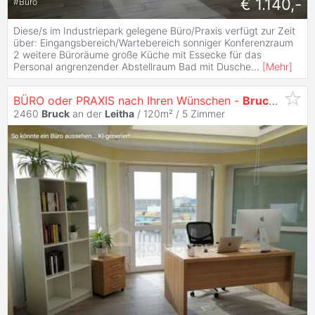
€ 1.140,-
#
Büro
Diese/s im Industriepark gelegene Büro/Praxis verfügt zur Zeit
über: Eingangsbereich/Wartebereich sonniger Konferenzraum
2 weitere Büroräume große Küche mit Essecke für das
Personal angrenzender Abstellraum Bad mit Dusche
...
[
Mehr
]
BÜRO oder PRAXIS nach Ihren Wünschen -
Bruck
/
Leitha
2460
Bruck
an der
Leitha
/ 120m² /
5 Zimmer