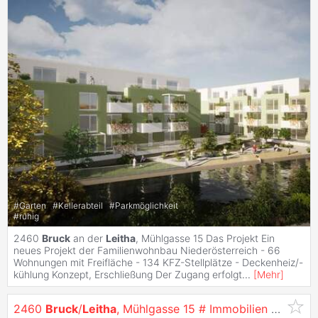
#
Garten
#
Kellerabteil
#
Parkmöglichkeit
#
ruhig
2460
Bruck
an der
Leitha
, Mühlgasse 15 Das Projekt Ein
neues Projekt der Familienwohnbau Niederösterreich - 66
Wohnungen mit Freifläche - 134 KFZ-Stellplätze - Deckenheiz/-
kühlung Konzept, Erschließung Der Zugang erfolgt
...
[
Mehr
]
2460
Bruck
/
Leitha
, Mühlgasse 15 # Immobilien Eigentum