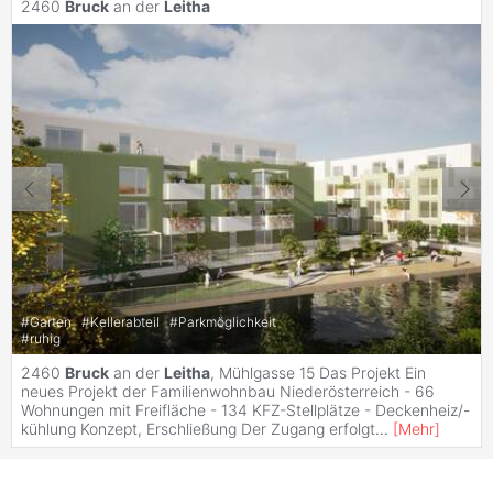
2460
Bruck
an der
Leitha
#
Garten
#
Kellerabteil
#
Parkmöglichkeit
#
ruhig
2460
Bruck
an der
Leitha
, Mühlgasse 15 Das Projekt Ein
neues Projekt der Familienwohnbau Niederösterreich - 66
Wohnungen mit Freifläche - 134 KFZ-Stellplätze - Deckenheiz/-
kühlung Konzept, Erschließung Der Zugang erfolgt
...
[
Mehr
]