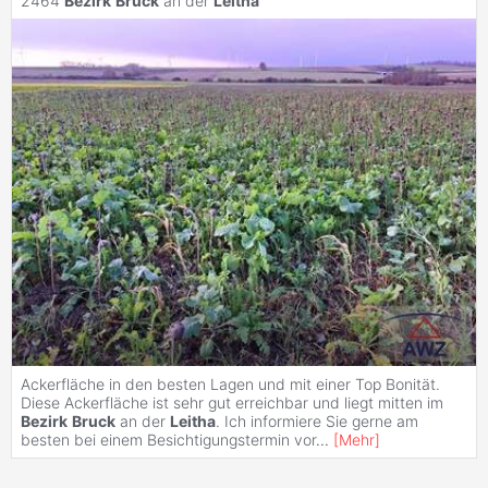
2464
Bezirk
Bruck
an der
Leitha
Ackerfläche in den besten Lagen und mit einer Top Bonität.
Diese Ackerfläche ist sehr gut erreichbar und liegt mitten im
Bezirk
Bruck
an der
Leitha
. Ich informiere Sie gerne am
besten bei einem Besichtigungstermin vor
...
[
Mehr
]