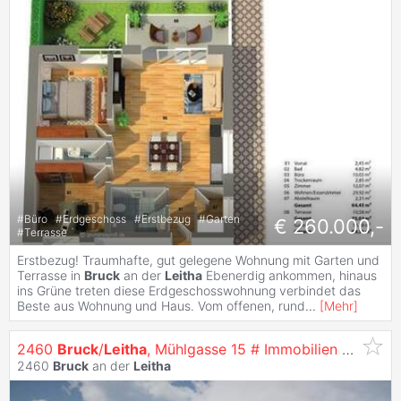
#
Büro
#
Erdgeschoss
#
Erstbezug
#
Garten
€ 260.000,-
#
Terrasse
Erstbezug! Traumhafte, gut gelegene Wohnung mit Garten und
Terrasse in
Bruck
an der
Leitha
Ebenerdig ankommen, hinaus
ins Grüne treten diese Erdgeschosswohnung verbindet das
Beste aus Wohnung und Haus. Vom offenen, rund
...
[
Mehr
]
2460
Bruck
/
Leitha
, Mühlgasse 15 # Immobilien EIGENTUM
2460
Bruck
an der
Leitha