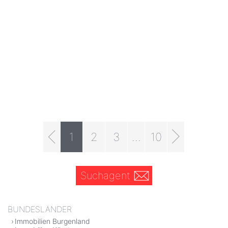
1
2
3
...
10
Suchagent
BUNDESLÄNDER
Immobilien Burgenland