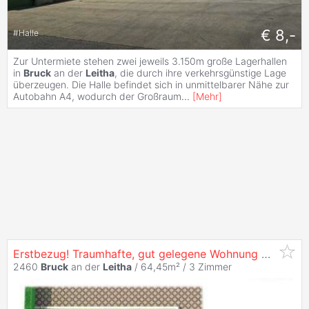
€ 8,-
#
Halle
Zur Untermiete stehen zwei jeweils 3.150m große Lagerhallen
in
Bruck
an der
Leitha
, die durch ihre verkehrsgünstige Lage
überzeugen. Die Halle befindet sich in unmittelbarer Nähe zur
Autobahn A4, wodurch der Großraum
...
[
Mehr
]
Erstbezug! Traumhafte, gut gelegene Wohnung mit Garten und Terrasse in
2460
Bruck
an der
Leitha
/ 64,45m² /
3 Zimmer