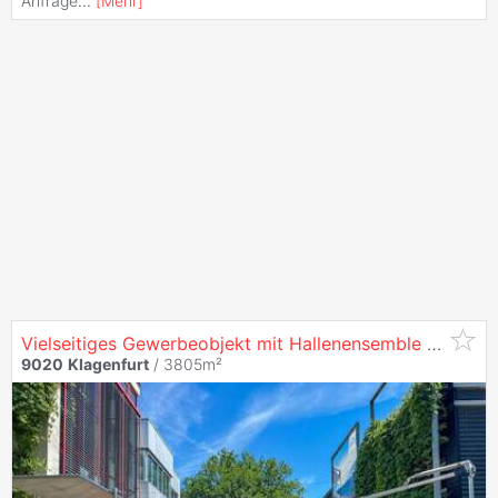
Anfrage
...
[
Mehr
]
Vielseitiges Gewerbeobjekt mit Hallenensemble und Büroflächen in
9020
Klagenfurt
/ 3805m²