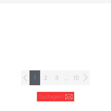
1
2
3
...
10
Suchagent