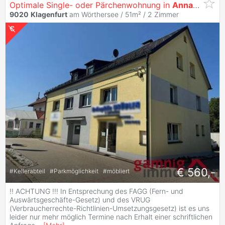
Optimale Single- oder Pärchenwohnung in
Annabichl
9020
Klagenfurt
am Wörthersee / 51m² /
2 Zimmer
€ 560,-
#
Kellerabteil
#
Parkmöglichkeit
#
möbliert
!! ACHTUNG !!! In Entsprechung des FAGG (Fern- und
Auswärtsgeschäfte-Gesetz) und des VRUG
(Verbraucherrechte-Richtlinien-Umsetzungsgesetz) ist es uns
leider nur mehr möglich Termine nach Erhalt einer schriftlichen