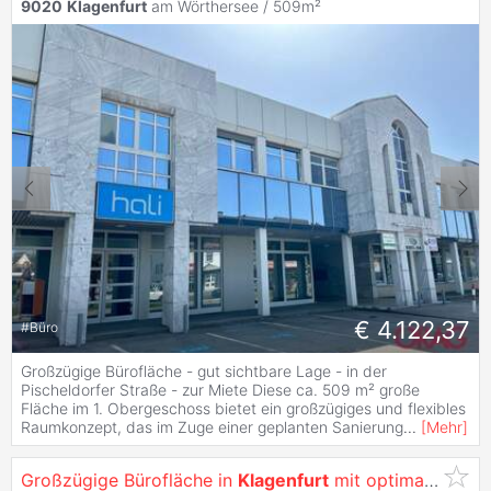
9020
Klagenfurt
am Wörthersee / 509m²
€ 4.122,37
#
Büro
Großzügige Bürofläche - gut sichtbare Lage - in der
Pischeldorfer Straße - zur Miete Diese ca. 509 m² große
Fläche im 1. Obergeschoss bietet ein großzügiges und flexibles
Raumkonzept, das im Zuge einer geplanten Sanierung
...
[
Mehr
]
Großzügige Bürofläche in
Klagenfurt
mit optimaler Werbewirksamkeit -