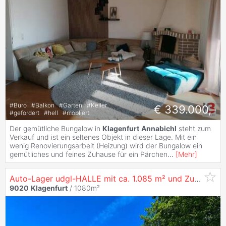
#
Büro
#
Balkon
#
Garten
#
Keller
€ 339.000,-
#
gefördert
#
hell
#
möbliert
Der gemütliche Bungalow in
Klagenfurt
Annabichl
steht zum
Verkauf und ist ein seltenes Objekt in dieser Lage. Mit ein
wenig Renovierungsarbeit (Heizung) wird der Bungalow ein
gemütliches und feines Zuhause für ein Pärchen
...
[
Mehr
]
Auto-Lager udgl-HALLE mit ca. 1.085 m² und Zufahrt für Fahrzeuge in
9020
Klagenfurt
/ 1080m²