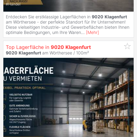
#
Handel
Entdecken Sie erstklassige Lagerflächen in
9020
Klagenfurt
am Wörthersee - der perfekte Standort für Ihr Unternehmen!
Diese vielseitigen Industrie- und Gewerbeflächen bieten Ihnen
optimale Bedingungen, um Ihre Waren
...
[
Mehr
]
Top Lagerfläche in
9020
Klagenfurt
9020
Klagenfurt
am Wörthersee / 100m²