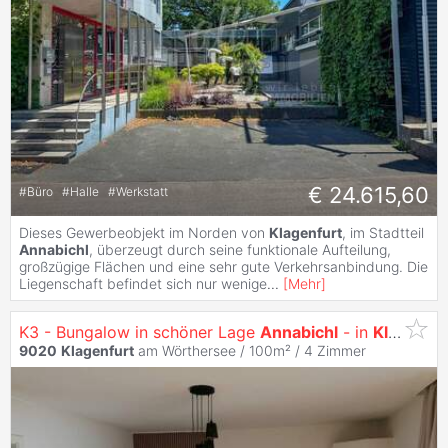
€ 24.615,60
#
Büro
#
Halle
#
Werkstatt
Dieses Gewerbeobjekt im Norden von
Klagenfurt
, im Stadtteil
Annabichl
, überzeugt durch seine funktionale Aufteilung,
großzügige Flächen und eine sehr gute Verkehrsanbindung. Die
Liegenschaft befindet sich nur wenige
...
[
Mehr
]
K3 - Bungalow in schöner Lage
Annabichl
- in
Klagenfurt
9020
Klagenfurt
am Wörthersee / 100m² /
4 Zimmer