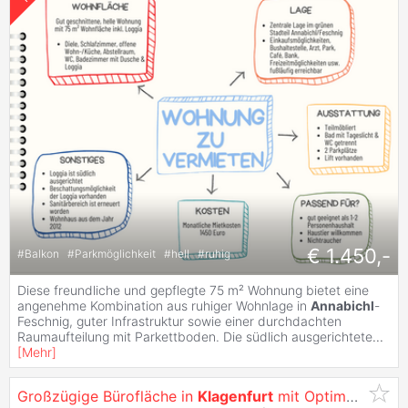
€ 1.450,-
#
Balkon
#
Parkmöglichkeit
#
hell
#
ruhig
Diese freundliche und gepflegte 75 m² Wohnung bietet eine
angenehme Kombination aus ruhiger Wohnlage in
Annabichl
-
Feschnig, guter Infrastruktur sowie einer durchdachten
Raumaufteilung mit Parkettboden. Die südlich ausgerichtete
...
[
Mehr
]
Großzügige Bürofläche in
Klagenfurt
mit Optimaler Werbewirksamkeit -