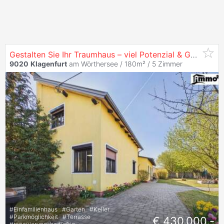
Gestalten Sie Ihr Traumhaus – viel Potenzial & Garten in
9020
Klagenfurt
am Wörthersee / 180m² /
5 Zimmer
#
Einfamilienhaus
#
Garten
#
Keller
#
Parkmöglichkeit
#
Terrasse
€ 430.000,-