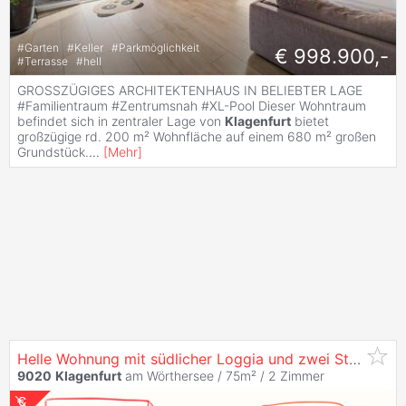
#
Garten
#
Keller
#
Parkmöglichkeit
€ 998.900,-
#
Terrasse
#
hell
GROSSZÜGIGES ARCHITEKTENHAUS IN BELIEBTER LAGE
#Familientraum #Zentrumsnah #XL-Pool Dieser Wohntraum
befindet sich in zentraler Lage von
Klagenfurt
bietet
großzügige rd. 200 m² Wohnfläche auf einem 680 m² großen
Grundstück.
...
[
Mehr
]
Helle Wohnung mit südlicher Loggia und zwei Stellplätzen im grünen
9020
Klagenfurt
am Wörthersee / 75m² /
2 Zimmer