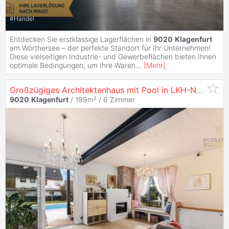
#
Handel
Entdecken Sie erstklassige Lagerflächen in
9020
Klagenfurt
am Wörthersee – der perfekte Standort für Ihr Unternehmen!
Diese vielseitigen Industrie- und Gewerbeflächen bieten Ihnen
optimale Bedingungen, um Ihre Waren
...
[
Mehr
]
Großzügiges Architektenhaus mit Pool in LKH-Nähe #Zentrumsnähe #
9020
Klagenfurt
/ 199m² /
6 Zimmer