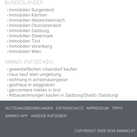
BUNDESLÄNDER
Immobilien Burgenland
Immobilien Kärnten
Immobilien Niederösterreich
Immobilien Oberösterreich
Immobilien Salzburg
Immobilien Steiermark
Immobilien Tirol
Immobilien Vorarlberg
Immobilien Wien
IMMMO ENTDECKEN
gewerbeflächen vösendorf kaufen
haus kauf wien umgebung
wohnung in achsenauergasse
gasthaus in sieggraben
garconniere mieten in tirol
Altbauwohnungen kaufen in Salzburg(Stadt) (Salzburg)
NUTZUNGSBEDINGUNGEN
DATENSCHUTZ
IMPRESSUM
TIPPS
IMMMO-APP
ANZEIGE AUFGEBEN
COPYRIGHT 2009-2026 IMMMO.AT