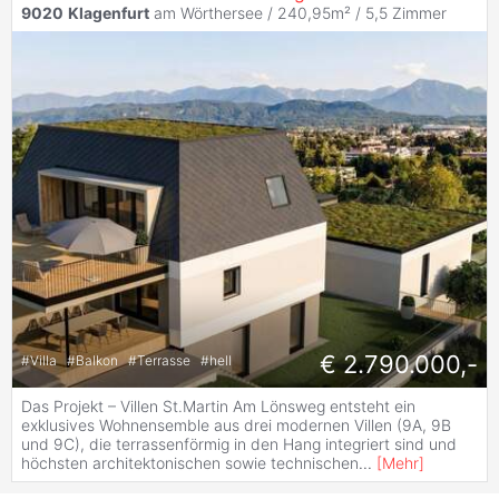
9020
Klagenfurt
am Wörthersee / 240,95m² /
5,5 Zimmer
€ 2.790.000,-
#
Villa
#
Balkon
#
Terrasse
#
hell
Das Projekt – Villen St.Martin Am Lönsweg entsteht ein
exklusives Wohnensemble aus drei modernen Villen (9A, 9B
und 9C), die terrassenförmig in den Hang integriert sind und
höchsten architektonischen sowie technischen
...
[
Mehr
]