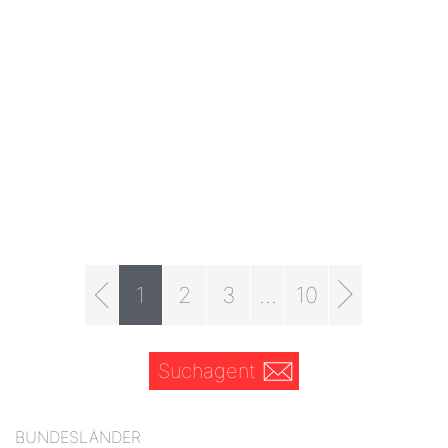
1
2
3
...
10
Suchagent
BUNDESLÄNDER