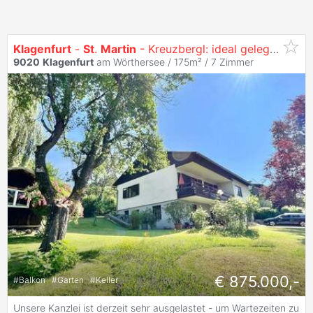
Klagenfurt
-
St
.
Martin
- Kreuzbergl: ideal gelegen Immobilie mit TOP POTENTIAL
9020
Klagenfurt
am Wörthersee / 175m² /
7 Zimmer
€ 875.000,-
#
Balkon
#
Garten
#
Keller
Unsere Kanzlei ist derzeit sehr ausgelastet - um Wartezeiten zu