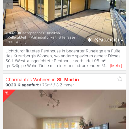
#
Büro
#
Dachgeschoss
#
Balkon
#
Kellerabteil
#
Parkmöglichkeit
#
Terrasse
€ 650.000,-
#
hell
#
ruhig
Lichtdurchflutetes Penthouse in begehrter Ruhelage am Fuße
des Kreuzbergls Wohnen, wo andere spazieren gehen: Dieses
Süd-/West-ausgerichtete Penthouse verbindet 98 m²
großzügige Wohnfläche mit einer beeindruckenden 51
...
[
Mehr
]
Charmantes Wohnen in
St
.
Martin
9020
Klagenfurt
/ 76m² /
3 Zimmer