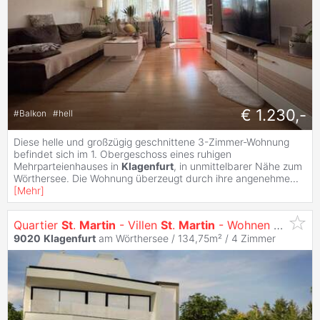
€ 1.230,-
#
Balkon
#
hell
Diese helle und großzügig geschnittene 3-Zimmer-Wohnung
befindet sich im 1. Obergeschoss eines ruhigen
Mehrparteienhauses in
Klagenfurt
, in unmittelbarer Nähe zum
Wörthersee. Die Wohnung überzeugt durch ihre angenehme
...
[
Mehr
]
Quartier
St
.
Martin
- Villen
St
.
Martin
- Wohnen mit Ausblick
9020
Klagenfurt
am Wörthersee / 134,75m² /
4 Zimmer