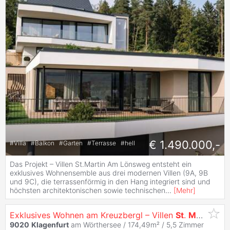
€ 1.490.000,-
#
Villa
#
Balkon
#
Garten
#
Terrasse
#
hell
Das Projekt – Villen St.Martin Am Lönsweg entsteht ein
exklusives Wohnensemble aus drei modernen Villen (9A, 9B
und 9C), die terrassenförmig in den Hang integriert sind und
höchsten architektonischen sowie technischen
...
[
Mehr
]
Exklusives Wohnen am Kreuzbergl – Villen
St
.
Martin
mit
9020
Klagenfurt
am Wörthersee / 174,49m² /
5,5 Zimmer