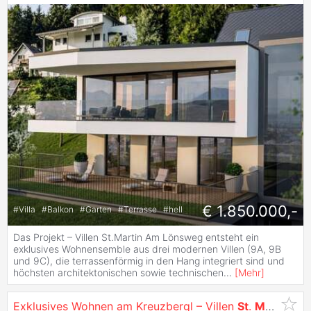
€ 1.850.000,-
#
Villa
#
Balkon
#
Garten
#
Terrasse
#
hell
Das Projekt – Villen St.Martin Am Lönsweg entsteht ein
exklusives Wohnensemble aus drei modernen Villen (9A, 9B
und 9C), die terrassenförmig in den Hang integriert sind und
höchsten architektonischen sowie technischen
...
[
Mehr
]
Exklusives Wohnen am Kreuzbergl – Villen
St
.
Martin
mit