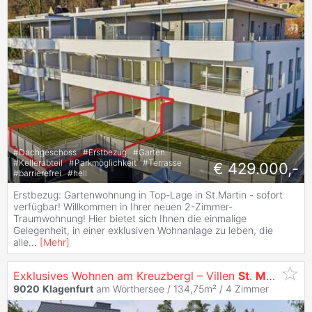
#
Dachgeschoss
#
Erstbezug
#
Garten
#
Kellerabteil
#
Parkmöglichkeit
#
Terrasse
€ 429.000,-
#
barrierefrei
#
hell
Erstbezug: Gartenwohnung in Top-Lage in St.Martin - sofort
verfügbar! Willkommen in Ihrer neuen 2-Zimmer-
Traumwohnung! Hier bietet sich Ihnen die einmalige
Gelegenheit, in einer exklusiven Wohnanlage zu leben, die
alle
...
[
Mehr
]
Exklusives Wohnen am Kreuzbergl – Villen
St
.
Martin
mit
9020
Klagenfurt
am Wörthersee / 134,75m² /
4 Zimmer