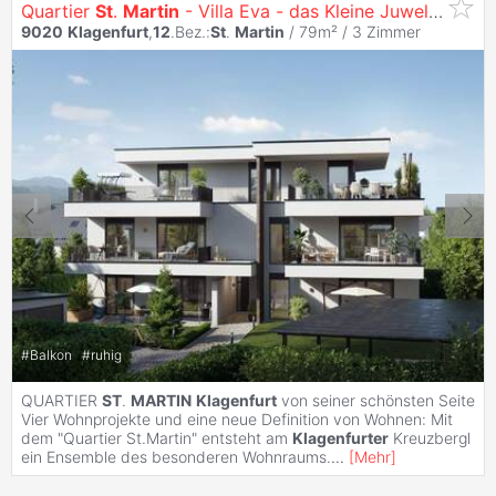
Quartier
St
.
Martin
- Villa Eva - das Kleine Juwel am Konradweg
9020
Klagenfurt
,
12
.Bez.:
St
.
Martin
/ 79m² /
3 Zimmer
#
Balkon
#
ruhig
QUARTIER
ST
.
MARTIN
Klagenfurt
von seiner schönsten Seite
Vier Wohnprojekte und eine neue Definition von Wohnen: Mit
dem "Quartier St.Martin" entsteht am
Klagenfurter
Kreuzbergl
ein Ensemble des besonderen Wohnraums.
...
[
Mehr
]