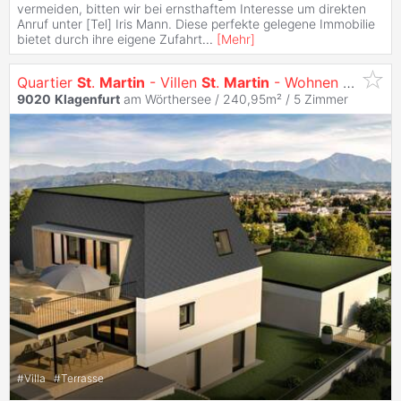
vermeiden, bitten wir bei ernsthaftem Interesse um direkten
Anruf unter [Tel] Iris Mann. Diese perfekte gelegene Immobilie
bietet durch ihre eigene Zufahrt
...
[
Mehr
]
Quartier
St
.
Martin
- Villen
St
.
Martin
- Wohnen mit Ausblick
9020
Klagenfurt
am Wörthersee / 240,95m² /
5 Zimmer
#
Villa
#
Terrasse