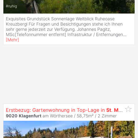
#
ruhig
Exquisites Grundstück Sonnenlage Weitblick Ruheoase
Kreuzbergl Für Fragen und Besichtigungen stehe ich Ihnen
sehr gerne jederzeit zur Verfügung. Johannes Pagitz,
MSc[Telefonnummer entfernt] Infrastruktur / Entfernungen
...
[
Mehr
]
Erstbezug: Gartenwohnung in Top-Lage in
St
.
Martin
- s
9020
Klagenfurt
am Wörthersee / 58,75m² /
2 Zimmer