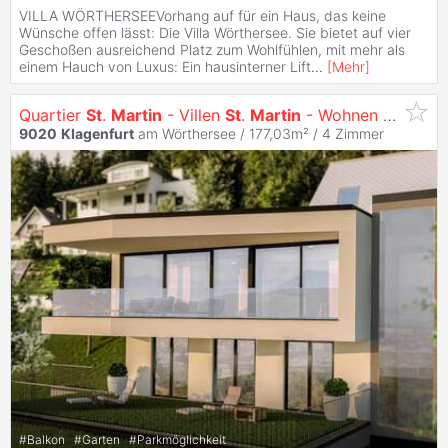
VILLA WÖRTHERSEEVorhang auf für ein Haus, das keine
Wünsche offen lässt: Die Villa Wörthersee. Sie bietet auf vier
Geschoßen ausreichend Platz zum Wohlfühlen, mit mehr als
einem Hauch von Luxus: Ein hausinterner Lift
...
[
Mehr
]
Quartier
St
.
Martin
- Villen
St
.
Martin
- Wohnen mit Ausblick
9020
Klagenfurt
am Wörthersee / 177,03m² /
4 Zimmer
#
Balkon
#
Garten
#
Parkmöglichkeit