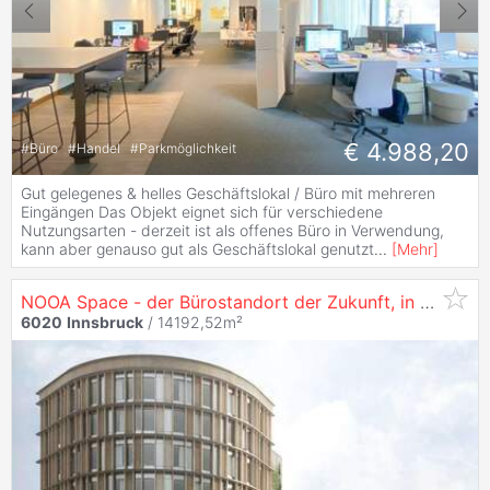
€ 4.988,20
#
Büro
#
Handel
#
Parkmöglichkeit
Gut gelegenes & helles Geschäftslokal / Büro mit mehreren
Eingängen Das Objekt eignet sich für verschiedene
Nutzungsarten - derzeit ist als offenes Büro in Verwendung,
kann aber genauso gut als Geschäftslokal genutzt
...
[
Mehr
]
NOOA Space - der Bürostandort der Zukunft, in
6020
I
6020
Innsbruck
/ 14192,52m²