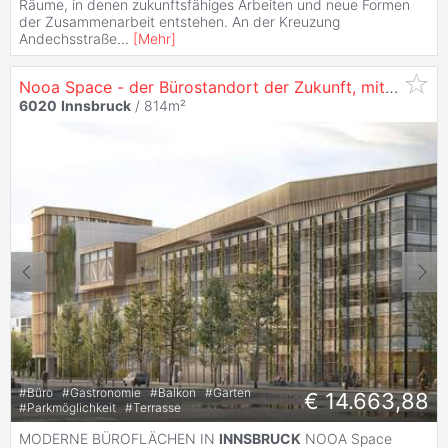
Räume, in denen zukunftsfähiges Arbeiten und neue Formen
der Zusammenarbeit entstehen. An der Kreuzung
Andechsstraße
...
[
Mehr
]
Nooa Space - der Bürostandort der Zukunft, mit 814 m² in
6020
Innsbruck
/ 814m²
#
Büro
#
Gastronomie
#
Balkon
#
Garten
€ 14.663,88
#
Parkmöglichkeit
#
Terrasse
MODERNE BÜROFLÄCHEN IN
INNSBRUCK
NOOA Space