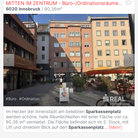
MITTEN IM ZENTRUM - Büro-/Ordinationsräume
Sparka
6020
Innsbruck
/ 90,36m²
#
Büro
#
Ordination
Im Herzen der Innenstadt am beliebten
Sparkassenplatz
werden schöne, helle Räumlichkeiten mit einer Fläche von ca.
90,36 m² vermietet. Die Fläche befindet sich im 3. Stock, mit
Lift und direktem Blick auf den
Sparkassenplatz
...
[
Mehr
]