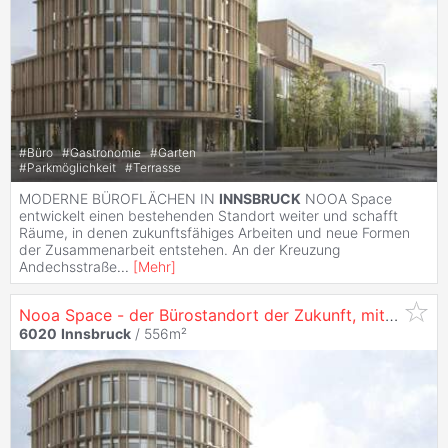
#
Büro
#
Gastronomie
#
Garten
#
Parkmöglichkeit
#
Terrasse
MODERNE BÜROFLÄCHEN IN
INNSBRUCK
NOOA Space
entwickelt einen bestehenden Standort weiter und schafft
Räume, in denen zukunftsfähiges Arbeiten und neue Formen
der Zusammenarbeit entstehen. An der Kreuzung
Andechsstraße
...
[
Mehr
]
Nooa Space - der Bürostandort der Zukunft, mit 556 m² in
6020
Innsbruck
/ 556m²