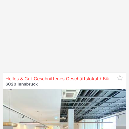
Helles & Gut Geschnittenes Geschäftslokal / Büro - in
6
6020
Innsbruck