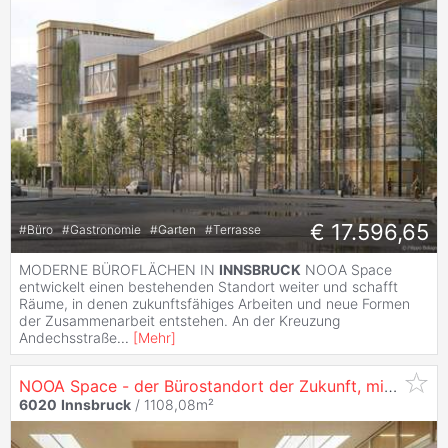
€ 17.596,65
#
Büro
#
Gastronomie
#
Garten
#
Terrasse
MODERNE BÜROFLÄCHEN IN
INNSBRUCK
NOOA Space
entwickelt einen bestehenden Standort weiter und schafft
Räume, in denen zukunftsfähiges Arbeiten und neue Formen
der Zusammenarbeit entstehen. An der Kreuzung
Andechsstraße
...
[
Mehr
]
NOOA Space - der Bürostandort der Zukunft, mit 1286 m² in
6020
Innsbruck
/ 1108,08m²