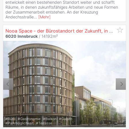
entwickelt einen bestehenden Standort weiter und schafft
Räume, in denen zukunftsfähiges Arbeiten und neue Formen
der Zusammenarbeit entstehen. An der Kreuzung
Andechsstraße
...
[
Mehr
]
Nooa Space - der Bürostandort der Zukunft, in
6020
In
6020
Innsbruck
/ 14192m²
#
Büro
#
Gastronomie
#
Balkon
#
Garten
#
Parkmöglichkeit
#
Terrasse