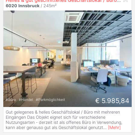
Helles & gut geschnittenes Geschäftslokal / Büro - in
60
6020
Innsbruck
/ 245m²
€ 5.985,84
#
Büro
#
Handel
#
Parkmöglichkeit
Gut gelegenes & helles Geschäftslokal / Büro mit mehreren
Eingängen Das Objekt eignet sich für verschiedene
Nutzungsarten - derzeit ist als offenes Büro in Verwendung,
kann aber genauso gut als Geschäftslokal genutzt
...
[
Mehr
]