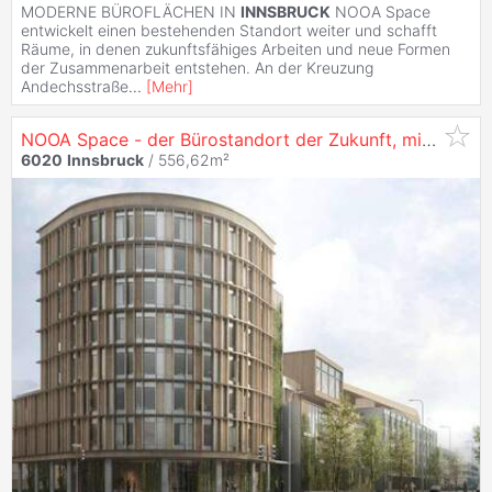
MODERNE BÜROFLÄCHEN IN
INNSBRUCK
NOOA Space
entwickelt einen bestehenden Standort weiter und schafft
Räume, in denen zukunftsfähiges Arbeiten und neue Formen
der Zusammenarbeit entstehen. An der Kreuzung
Andechsstraße
...
[
Mehr
]
NOOA Space - der Bürostandort der Zukunft, mit 556 m² in
6020
Innsbruck
/ 556,62m²