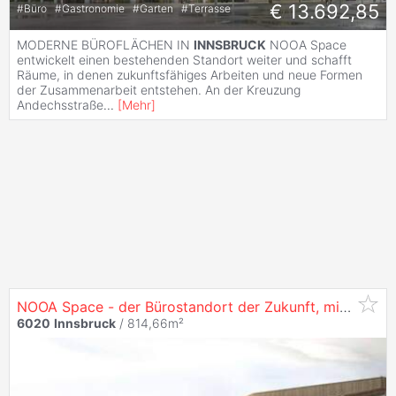
€ 13.692,85
#
Büro
#
Gastronomie
#
Garten
#
Terrasse
MODERNE BÜROFLÄCHEN IN
INNSBRUCK
NOOA Space
entwickelt einen bestehenden Standort weiter und schafft
Räume, in denen zukunftsfähiges Arbeiten und neue Formen
der Zusammenarbeit entstehen. An der Kreuzung
Andechsstraße
...
[
Mehr
]
NOOA Space - der Bürostandort der Zukunft, mit 814 m² in
6020
Innsbruck
/ 814,66m²