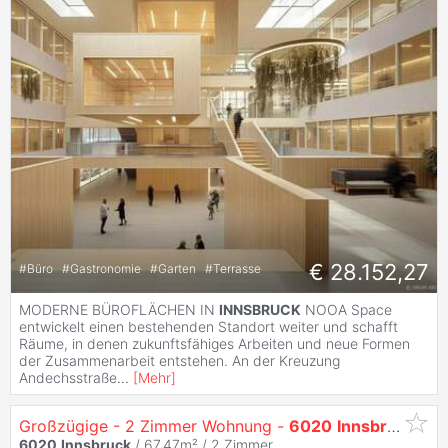
€ 28.152,27
#
Büro
#
Gastronomie
#
Garten
#
Terrasse
MODERNE BÜROFLÄCHEN IN
INNSBRUCK
NOOA Space
entwickelt einen bestehenden Standort weiter und schafft
Räume, in denen zukunftsfähiges Arbeiten und neue Formen
der Zusammenarbeit entstehen. An der Kreuzung
Andechsstraße
...
[
Mehr
]
Großzügige - 2 Zimmer Wohnung -
6020
Innsbruck
/ Pr
6020
Innsbruck
/ 67,47m² /
2 Zimmer