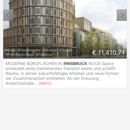
#
Büro
#
Gastronomie
#
Balkon
#
Garten
€ 11.410,71
#
Parkmöglichkeit
#
Terrasse
MODERNE BÜROFLÄCHEN IN
INNSBRUCK
NOOA Space
entwickelt einen bestehenden Standort weiter und schafft
Räume, in denen zukunftsfähiges Arbeiten und neue Formen
der Zusammenarbeit entstehen. An der Kreuzung
Andechsstraße
...
[
Mehr
]