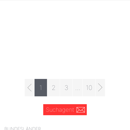
1
2
3
...
10
Suchagent
BUNDESLÄNDER