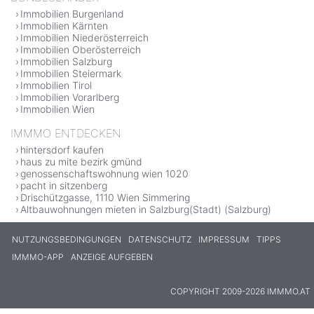
Immobilien Burgenland
Immobilien Kärnten
Immobilien Niederösterreich
Immobilien Oberösterreich
Immobilien Salzburg
Immobilien Steiermark
Immobilien Tirol
Immobilien Vorarlberg
Immobilien Wien
IMMMO ENTDECKEN
hintersdorf kaufen
haus zu mite bezirk gmünd
genossenschaftswohnung wien 1020
pacht in sitzenberg
Drischützgasse, 1110 Wien Simmering
Altbauwohnungen mieten in Salzburg(Stadt) (Salzburg)
NUTZUNGSBEDINGUNGEN
DATENSCHUTZ
IMPRESSUM
TIPPS
IMMMO-APP
ANZEIGE AUFGEBEN
COPYRIGHT 2009-2026 IMMMO.AT