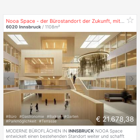
Nooa Space - der Bürostandort der Zukunft, mit 1286 m² in
6020
Innsbruck
/ 1108m²
#
Büro
#
Gastronomie
#
Balkon
#
Garten
€ 21.678,38
#
Parkmöglichkeit
#
Terrasse
MODERNE BÜROFLÄCHEN IN
INNSBRUCK
NOOA Space
entwickelt einen bestehenden Standort weiter und schafft