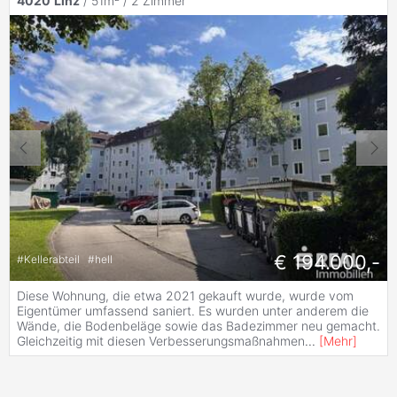
4020
Linz
/ 51m² /
2 Zimmer
€ 194.000,-
#
Kellerabteil
#
hell
Diese Wohnung, die etwa 2021 gekauft wurde, wurde vom
Eigentümer umfassend saniert. Es wurden unter anderem die
Wände, die Bodenbeläge sowie das Badezimmer neu gemacht.
Gleichzeitig mit diesen Verbesserungsmaßnahmen
...
[
Mehr
]