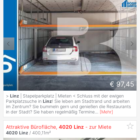
€ 97,45
>
Linz
| Stapelparkplatz | Mieten < Schluss mit der ewigen
Parkplatzsuche in
Linz
! Sie leben am Stadtrand und arbeiten
im Zentrum? Sie bummeln gern und genießen die Restaurants
in der Stadt? Sie haben regelmäßig Termine
...
[
Mehr
]
Attraktive Bürofläche,
4020
Linz
- zur Miete
4020
Linz
/ 400,11m²