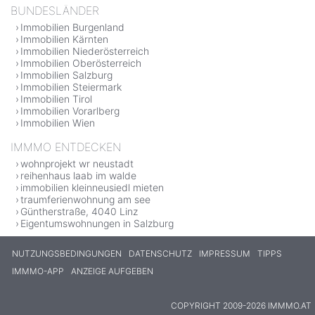
BUNDESLÄNDER
Immobilien Burgenland
Immobilien Kärnten
Immobilien Niederösterreich
Immobilien Oberösterreich
Immobilien Salzburg
Immobilien Steiermark
Immobilien Tirol
Immobilien Vorarlberg
Immobilien Wien
IMMMO ENTDECKEN
wohnprojekt wr neustadt
reihenhaus laab im walde
immobilien kleinneusiedl mieten
traumferienwohnung am see
Güntherstraße, 4040 Linz
Eigentumswohnungen in Salzburg
NUTZUNGSBEDINGUNGEN
DATENSCHUTZ
IMPRESSUM
TIPPS
IMMMO-APP
ANZEIGE AUFGEBEN
COPYRIGHT 2009-2026 IMMMO.AT