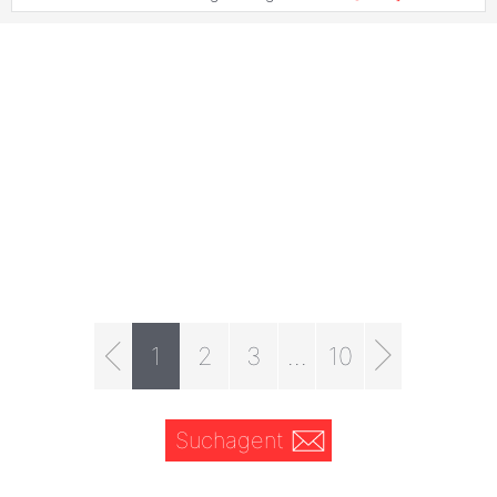
1
2
3
...
10
Suchagent