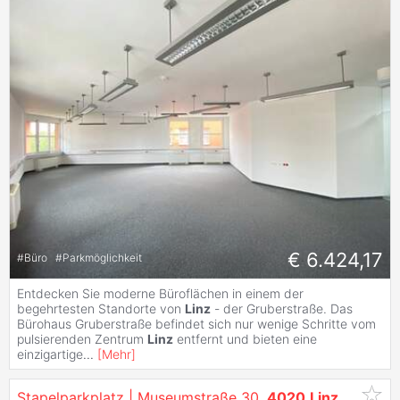
€ 6.424,17
#
Büro
#
Parkmöglichkeit
Entdecken Sie moderne Büroflächen in einem der
begehrtesten Standorte von
Linz
- der Gruberstraße. Das
Bürohaus Gruberstraße befindet sich nur wenige Schritte vom
pulsierenden Zentrum
Linz
entfernt und bieten eine
einzigartige
...
[
Mehr
]
Stapelparkplatz | Museumstraße 30,
4020
Linz