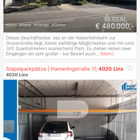
€ 480.000,-
#
Büro
#
Halle
#
Handel
#
Garten
Dieses Geschäftslokal, das an der Nebenfahrbahn zur
Gruberstraße liegt, bietet vielfältige Möglichkeiten und mit rund
300 Quadratmetern ausreichend Platz. Es stehen neben zwei
Eingängen ein sehr großer - bei Bedarf auch
...
[
Mehr
]
Stapelparkplätze | Hamerlingstraße 11,
4020
Linz
4020
Linz