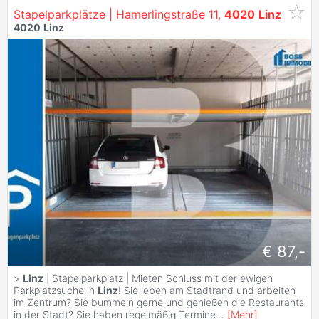
Stapelparkplätze | Hamerlingstraße 11,
4020
Linz
4020
Linz
€ 87,-
>
Linz
| Stapelparkplatz | Mieten Schluss mit der ewigen
Parkplatzsuche in
Linz
! Sie leben am Stadtrand und arbeiten
im Zentrum? Sie bummeln gerne und genießen die Restaurants
in der Stadt? Sie haben regelmäßig Termine
...
[
Mehr
]