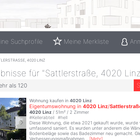
ine Suchprofile
Meine Merkliste
An
LERSTRASSE, 4020 LINZ
nisse für "Sattlerstraße, 4020 Linz
S
ehr als 120
Wohnung kaufen in
4020
Linz
Eigentumswohnung in
4020
Linz
/
Sattlerstraß
4020
Linz
/ 51m² /
2 Zimmer
#
Kellerabteil
#
hell
Diese Wohnung, die etwa 2021 gekauft wurde, wurde
umfassend saniert. Es wurden unter anderem die Wän
Bodenbeläge sowie das Badezimmer neu gemacht. Glei
Verbesserungsmaßnahmen
...
[
Mehr
]