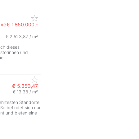
ive
€ 1.850.000,-
€ 2.523,87 / m²
ZurÃ
ich dieses
estorinnen und
ne
€ 5.353,47
€ 13,38 / m²
ZurÃ
ehrtesten Standorte
ße befindet sich nur
nt und bieten eine