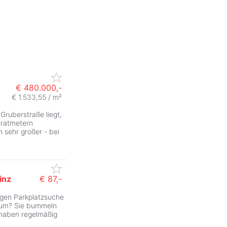
€ 480.000,-
€ 1.533,55 / m²
Gruberstraße liegt,
dratmetern
 sehr großer - bei
inz
€ 87,-
igen Parkplatzsuche
ZurÃ
trum? Sie bummeln
 haben regelmäßig