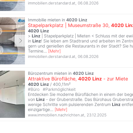
immobilien.derstandard.at
,
06.08.2026
Immobilie mieten in
4020
Linz
Stapelparkplatz | Museumstraße 30,
4020
Lin
4020
Linz
>
Linz
| Stapelparkplatz | Mieten < Schluss mit der ew
in
Linz
! Sie leben am Stadtrand und arbeiten im Zen
gern und genießen die Restaurants in der Stadt? Sie 
Termine
...
[
Mehr
]
immobilien.derstandard.at
,
06.08.2026
Bürozentrum mieten in
4020
Linz
Attraktive Bürofläche,
4020
Linz
- zur Miete
4020
Linz
/ 400,11m²
#
Büro
#
Parkmöglichkeit
Entdecken Sie moderne Büroflächen in einem der beg
von
Linz
- der Gruberstraße. Das Bürohaus Gruberstra
wenige Schritte vom pulsierenden Zentrum
Linz
entfer
einzigartige
...
[
Mehr
]
www.immobilien.nachrichten.at
,
23.12.2025