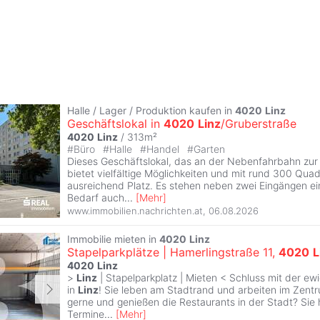
Halle / Lager / Produktion kaufen in
4020
Linz
Geschäftslokal in
4020
Linz
/Gruberstraße
4020
Linz
/ 313m²
#
Büro
#
Halle
#
Handel
#
Garten
Dieses Geschäftslokal, das an der Nebenfahrbahn zur 
bietet vielfältige Möglichkeiten und mit rund 300 Qua
ausreichend Platz. Es stehen neben zwei Eingängen ein
Bedarf auch
...
[
Mehr
]
www.immobilien.nachrichten.at
,
06.08.2026
Immobilie mieten in
4020
Linz
Stapelparkplätze | Hamerlingstraße 11,
4020
L
4020
Linz
>
Linz
| Stapelparkplatz | Mieten < Schluss mit der ew
in
Linz
! Sie leben am Stadtrand und arbeiten im Zen
gerne und genießen die Restaurants in der Stadt? Sie
Termine
...
[
Mehr
]