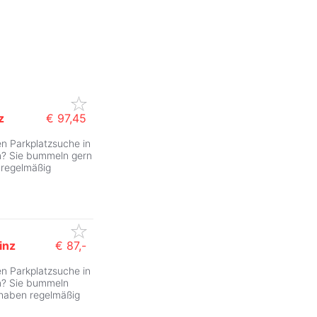
z
€ 97,45
en Parkplatzsuche in
m? Sie bummeln gern
 regelmäßig
inz
€ 87,-
en Parkplatzsuche in
um? Sie bummeln
 haben regelmäßig