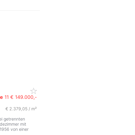
ße
11
€ 149.000,-
€ 2.379,05 / m²
ZurÃ
ei getrennten
adezimmer mit
1956 von einer