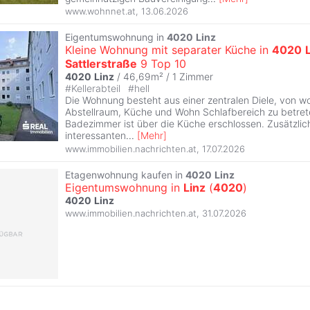
www.wohnnet.at
,
13.06.2026
Eigentumswohnung in
4020
Linz
Kleine Wohnung mit separater Küche in
4020
Sattlerstraße
9 Top 10
4020
Linz
/ 46,69m² /
1 Zimmer
#
Kellerabteil
#
hell
Die Wohnung besteht aus einer zentralen Diele, von wo
Abstellraum, Küche und Wohn Schlafbereich zu betret
Badezimmer ist über die Küche erschlossen. Zusätzlic
interessanten
...
[
Mehr
]
www.immobilien.nachrichten.at
,
17.07.2026
Etagenwohnung kaufen in
4020
Linz
Eigentumswohnung in
Linz
(
4020
)
4020
Linz
www.immobilien.nachrichten.at
,
31.07.2026