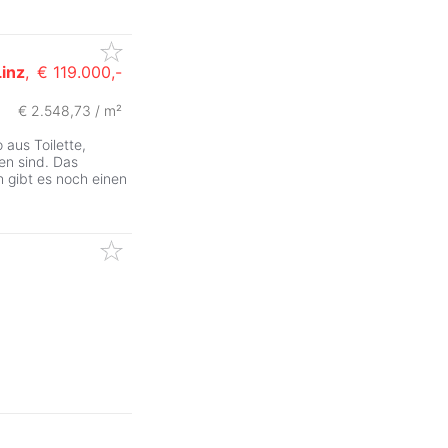
Linz
,
€ 119.000,-
€ 2.548,73 / m²
 aus Toilette,
en sind. Das
h gibt es noch einen