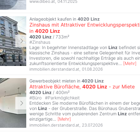
www.dibeo.at
,
04.11.2025
Anlageobjekt kaufen in
4020
Linz
Zinshaus mit Attraktiver Entwicklungsperspekt
in
4020
Linz
4020
Linz
/ 733m²
#
Zinshaus
Lage: In begehrter Innenstadtlage von
Linz
befindet s
klassische Zinshaus - eine seltene Gelegenheit für Inv
Investoren, die sowohl nachhaltige Erträge als auch ei
zukunftsorientierte Entwicklungsperspektive
...
[
Mehr
]
immobilien.derstandard.at
,
01.08.2026
Gewerbeobjekt mieten in
4020
Linz
Attraktive Bürofläche,
4020
Linz
- zur Miete
4020
Linz
/ 400m²
#
Büro
#
Parkmöglichkeit
Entdecken Sie moderne Büroflächen in einem der beg
von
Linz
- der Gruberstraße. Das Bürohaus Gruberstra
wenige Schritte vom pulsierenden Zentrum
Linz
entfer
einzigartige
...
[
Mehr
]
immobilien.derstandard.at
,
23.07.2026