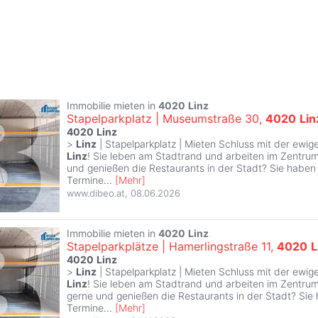
Immobilie mieten in
4020
Linz
Stapelparkplatz | Museumstraße 30,
4020
Lin
4020
Linz
>
Linz
| Stapelparkplatz | Mieten Schluss mit der ewig
Linz
! Sie leben am Stadtrand und arbeiten im Zentru
und genießen die Restaurants in der Stadt? Sie haben
Termine
...
[
Mehr
]
www.dibeo.at
,
08.06.2026
Immobilie mieten in
4020
Linz
Stapelparkplätze | Hamerlingstraße 11,
4020
L
4020
Linz
>
Linz
| Stapelparkplatz | Mieten Schluss mit der ewig
Linz
! Sie leben am Stadtrand und arbeiten im Zentr
gerne und genießen die Restaurants in der Stadt? Sie
Termine
...
[
Mehr
]