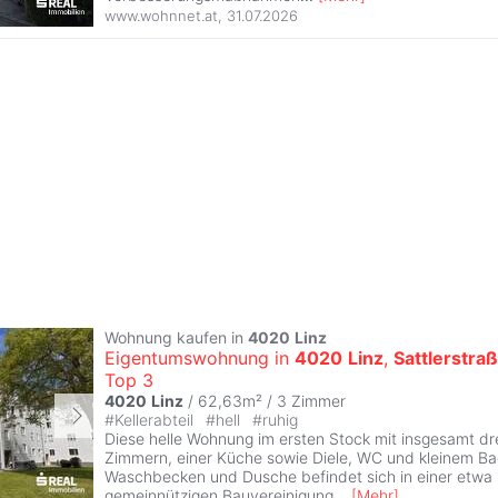
www.wohnnet.at
,
31.07.2026
Wohnung kaufen in
4020
Linz
Eigentumswohnung in
4020
Linz
,
Sattlerstra
Top 3
4020
Linz
/ 62,63m² /
3 Zimmer
#
Kellerabteil
#
hell
#
ruhig
Diese helle Wohnung im ersten Stock mit insgesamt dr
Zimmern, einer Küche sowie Diele, WC und kleinem B
Waschbecken und Dusche befindet sich in einer etwa 
gemeinnützigen Bauvereinigung
...
[
Mehr
]