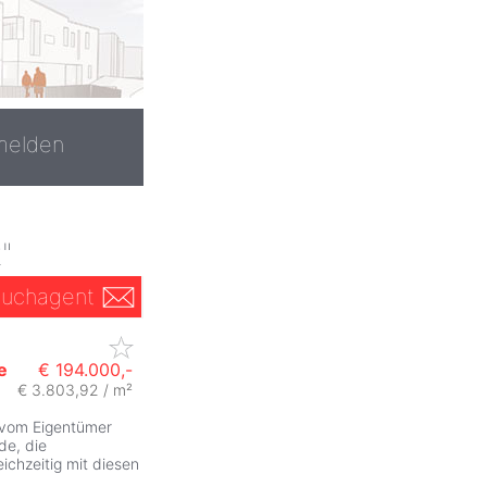
melden
"
uchagent
e
€ 194.000,-
€ 3.803,92 / m²
ZurÃ
 vom Eigentümer
de, die
chzeitig mit diesen