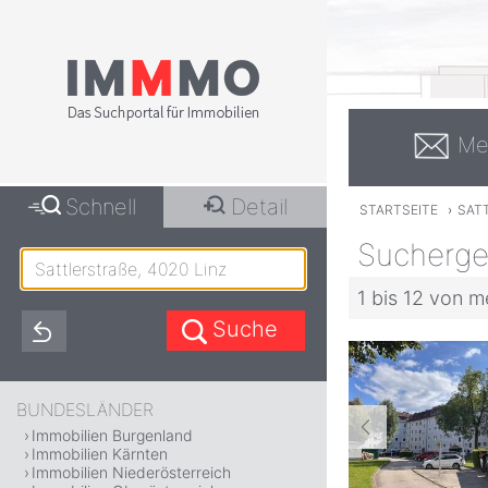
Me
Schnell
Detail
STARTSEITE
›
SATT
Suchergeb
1 bis 12 von m
BUNDESLÄNDER
Immobilien Burgenland
Immobilien Kärnten
Immobilien Niederösterreich