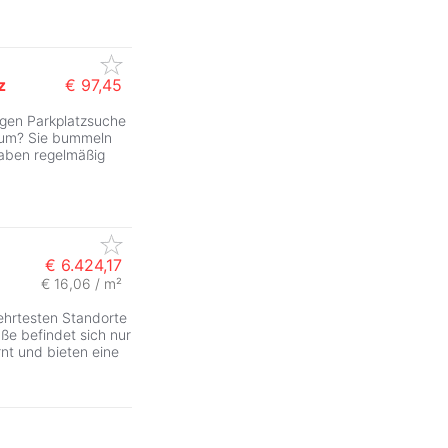
z
€ 97,45
igen Parkplatzsuche
ZurÃ
trum? Sie bummeln
haben regelmäßig
€ 6.424,17
€ 16,06 / m²
ehrtesten Standorte
ße befindet sich nur
nt und bieten eine