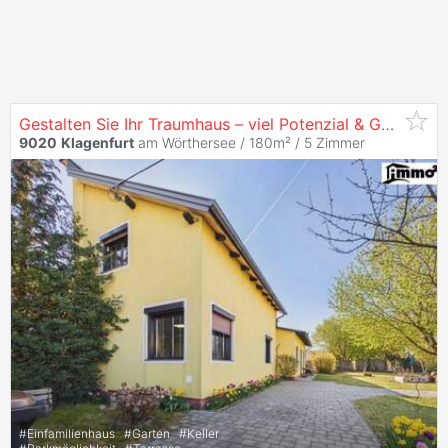
Gestalten Sie Ihr Traumhaus – viel Potenzial & Garten in
9020
Klagenfurt
am Wörthersee / 180m² /
5 Zimmer
#
Einfamilienhaus
#
Garten
#
Keller