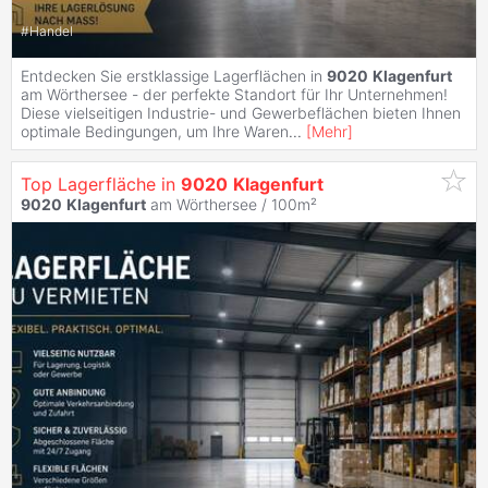
#
Handel
Entdecken Sie erstklassige Lagerflächen in
9020
Klagenfurt
am Wörthersee - der perfekte Standort für Ihr Unternehmen!
Diese vielseitigen Industrie- und Gewerbeflächen bieten Ihnen
optimale Bedingungen, um Ihre Waren
...
[
Mehr
]
Top Lagerfläche in
9020
Klagenfurt
9020
Klagenfurt
am Wörthersee / 100m²