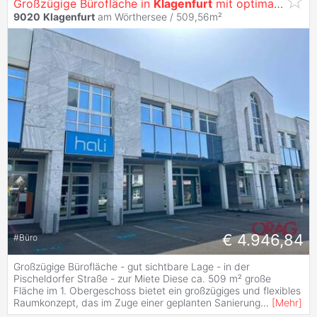
Großzügige Bürofläche in
Klagenfurt
mit optimaler Werbewirksamkeit -
9020
Klagenfurt
am Wörthersee / 509,56m²
€ 4.946,84
#
Büro
Großzügige Bürofläche - gut sichtbare Lage - in der
Pischeldorfer Straße - zur Miete Diese ca. 509 m² große
Fläche im 1. Obergeschoss bietet ein großzügiges und flexibles
Raumkonzept, das im Zuge einer geplanten Sanierung
...
[
Mehr
]