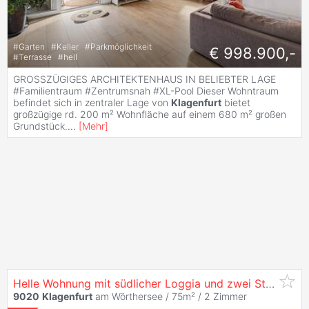
#
Garten
#
Keller
#
Parkmöglichkeit
€ 998.900,-
#
Terrasse
#
hell
GROSSZÜGIGES ARCHITEKTENHAUS IN BELIEBTER LAGE
#Familientraum #Zentrumsnah #XL-Pool Dieser Wohntraum
befindet sich in zentraler Lage von
Klagenfurt
bietet
großzügige rd. 200 m² Wohnfläche auf einem 680 m² großen
Grundstück.
...
[
Mehr
]
Helle Wohnung mit südlicher Loggia und zwei Stellplätzen im grünen
9020
Klagenfurt
am Wörthersee / 75m² /
2 Zimmer