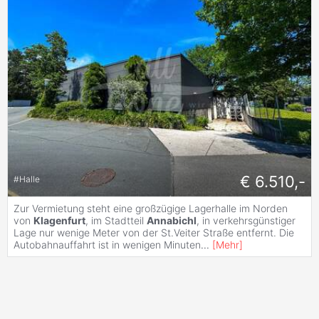
€ 6.510,-
#
Halle
Zur Vermietung steht eine großzügige Lagerhalle im Norden
von
Klagenfurt
, im Stadtteil
Annabichl
, in verkehrsgünstiger
Lage nur wenige Meter von der St.Veiter Straße entfernt. Die
Autobahnauffahrt ist in wenigen Minuten
...
[
Mehr
]