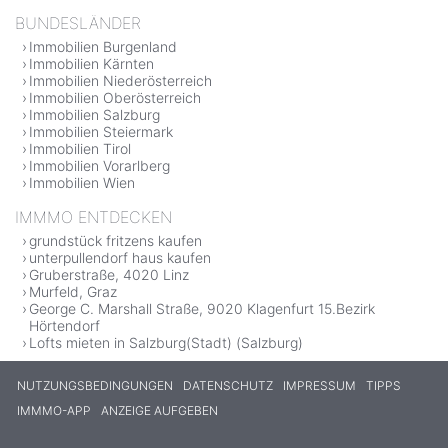
BUNDESLÄNDER
Immobilien Burgenland
Immobilien Kärnten
Immobilien Niederösterreich
Immobilien Oberösterreich
Immobilien Salzburg
Immobilien Steiermark
Immobilien Tirol
Immobilien Vorarlberg
Immobilien Wien
IMMMO ENTDECKEN
grundstück fritzens kaufen
unterpullendorf haus kaufen
Gruberstraße, 4020 Linz
Murfeld, Graz
George C. Marshall Straße, 9020 Klagenfurt 15.Bezirk
Hörtendorf
Lofts mieten in Salzburg(Stadt) (Salzburg)
NUTZUNGSBEDINGUNGEN
DATENSCHUTZ
IMPRESSUM
TIPPS
IMMMO-APP
ANZEIGE AUFGEBEN