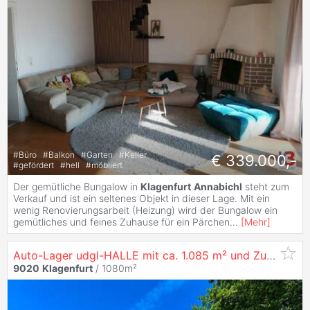
#
Büro
#
Balkon
#
Garten
#
Keller
€ 339.000,-
#
gefördert
#
hell
#
möbliert
Der gemütliche Bungalow in
Klagenfurt
Annabichl
steht zum
Verkauf und ist ein seltenes Objekt in dieser Lage. Mit ein
wenig Renovierungsarbeit (Heizung) wird der Bungalow ein
gemütliches und feines Zuhause für ein Pärchen
...
[
Mehr
]
Auto-Lager udgl-HALLE mit ca. 1.085 m² und Zufahrt für Fahrzeuge in
9020
Klagenfurt
/ 1080m²