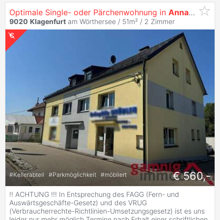
Optimale Single- oder Pärchenwohnung in
Annabichl
9020
Klagenfurt
am Wörthersee / 51m² /
2 Zimmer
€ 560,-
#
Kellerabteil
#
Parkmöglichkeit
#
möbliert
!! ACHTUNG !!! In Entsprechung des FAGG (Fern- und
Auswärtsgeschäfte-Gesetz) und des VRUG
(Verbraucherrechte-Richtlinien-Umsetzungsgesetz) ist es uns
leider nur mehr möglich Termine nach Erhalt einer schriftlichen