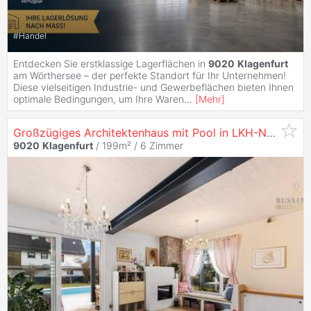
#
Handel
Entdecken Sie erstklassige Lagerflächen in
9020
Klagenfurt
am Wörthersee – der perfekte Standort für Ihr Unternehmen!
Diese vielseitigen Industrie- und Gewerbeflächen bieten Ihnen
optimale Bedingungen, um Ihre Waren
...
[
Mehr
]
Großzügiges Architektenhaus mit Pool in LKH-Nähe #Zentrumsnähe #
9020
Klagenfurt
/ 199m² /
6 Zimmer