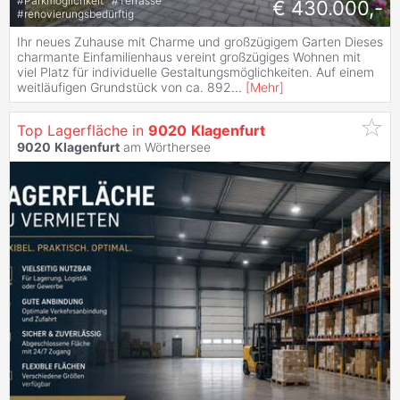
#
Parkmöglichkeit
#
Terrasse
€ 430.000,-
#
renovierungsbedürftig
Ihr neues Zuhause mit Charme und großzügigem Garten Dieses
charmante Einfamilienhaus vereint großzügiges Wohnen mit
viel Platz für individuelle Gestaltungsmöglichkeiten. Auf einem
weitläufigen Grundstück von ca. 892
...
[
Mehr
]
Top Lagerfläche in
9020
Klagenfurt
9020
Klagenfurt
am Wörthersee