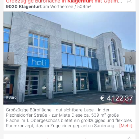
Großzügige Bürofläche in
Klagenfurt
mit Optimaler Werbewirksamkeit -
9020
Klagenfurt
am Wörthersee / 509m²
€ 4.122,37
#
Büro
Großzügige Bürofläche - gut sichtbare Lage - in der
Pischeldorfer Straße - zur Miete Diese ca. 509 m² große
Fläche im 1. Obergeschoss bietet ein großzügiges und flexibles
Raumkonzept, das im Zuge einer geplanten Sanierung
...
[
Mehr
]