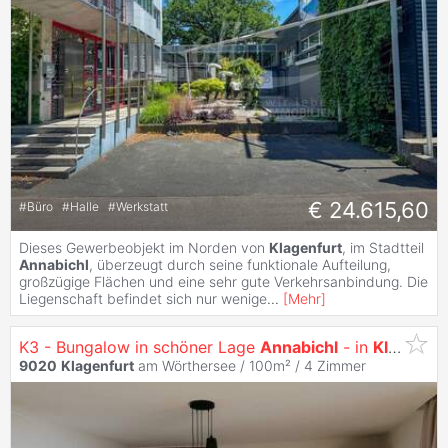
€ 24.615,60
#
Büro
#
Halle
#
Werkstatt
Dieses Gewerbeobjekt im Norden von
Klagenfurt
, im Stadtteil
Annabichl
, überzeugt durch seine funktionale Aufteilung,
großzügige Flächen und eine sehr gute Verkehrsanbindung. Die
Liegenschaft befindet sich nur wenige
...
[
Mehr
]
K3 - Bungalow in schöner Lage
Annabichl
- in
Klagenfurt
9020
Klagenfurt
am Wörthersee / 100m² /
4 Zimmer