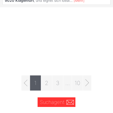
9020
Klagenfurt
, und eignet sich ideal
...
[
Mehr
]
1
2
3
...
10
Suchagent