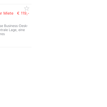
ur Miete
€ 119,-
ese Business-Desk-
trale Lage, eine
res