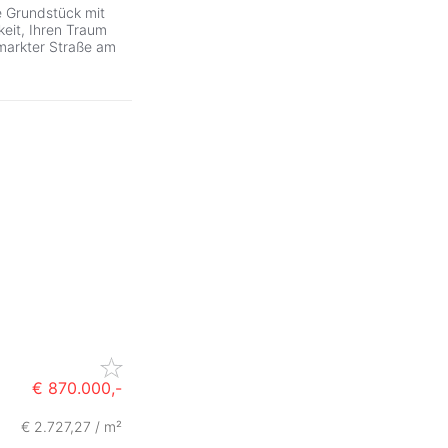
e Grundstück mit
keit, Ihren Traum
rmarkter Straße am
€ 870.000,-
€ 2.727,27 / m²