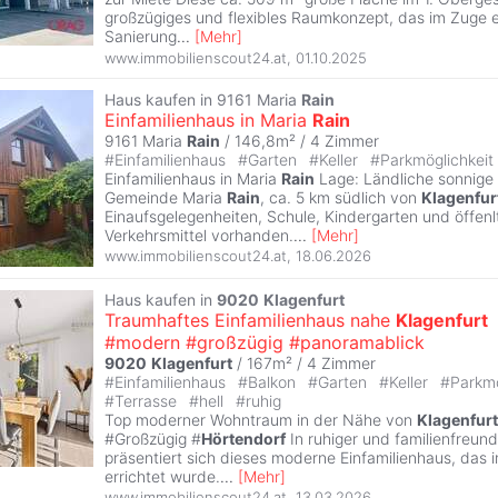
großzügiges und flexibles Raumkonzept, das im Zuge e
Sanierung
...
[
Mehr
]
www.immobilienscout24.at
,
01.10.2025
Haus kaufen in 9161 Maria
Rain
Einfamilienhaus in Maria
Rain
9161 Maria
Rain
/ 146,8m² /
4 Zimmer
#
Einfamilienhaus
#
Garten
#
Keller
#
Parkmöglichkeit
Einfamilienhaus in Maria
Rain
Lage: Ländliche sonnige 
Gemeinde Maria
Rain
, ca. 5 km südlich von
Klagenfur
Einaufsgelegenheiten, Schule, Kindergarten und öffenl
Verkehrsmittel vorhanden.
...
[
Mehr
]
www.immobilienscout24.at
,
18.06.2026
Haus kaufen in
9020
Klagenfurt
Traumhaftes Einfamilienhaus nahe
Klagenfurt
#modern #großzügig #panoramablick
9020
Klagenfurt
/ 167m² /
4 Zimmer
#
Einfamilienhaus
#
Balkon
#
Garten
#
Keller
#
Parkmö
#
Terrasse
#
hell
#
ruhig
Top moderner Wohntraum in der Nähe von
Klagenfurt
#Großzügig #
Hörtendorf
In ruhiger und familienfreund
präsentiert sich dieses moderne Einfamilienhaus, das
errichtet wurde.
...
[
Mehr
]
www.immobilienscout24.at
,
13.03.2026