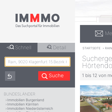
Me
Schnell
Detail
STARTSEITE
›
RAIN
Suchergeb
Hörtendo
1 bis 12 von m
BUNDESLÄNDER
Immobilien Burgenland
Immobilien Kärnten
Immobilien Niederösterreich