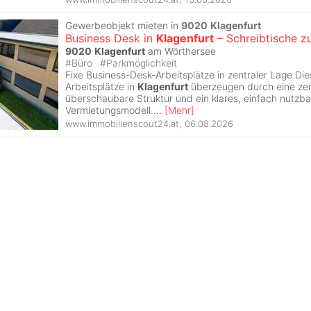
Gewerbeobjekt mieten in
9020
Klagenfurt
Business Desk in
Klagenfurt
– Schreibtische z
9020
Klagenfurt
am Wörthersee
#
Büro
#
Parkmöglichkeit
Fixe Business-Desk-Arbeitsplätze in zentraler Lage Di
Arbeitsplätze in
Klagenfurt
überzeugen durch eine zen
überschaubare Struktur und ein klares, einfach nutzba
Vermietungsmodell.
...
[
Mehr
]
www.immobilienscout24.at
,
06.08.2026