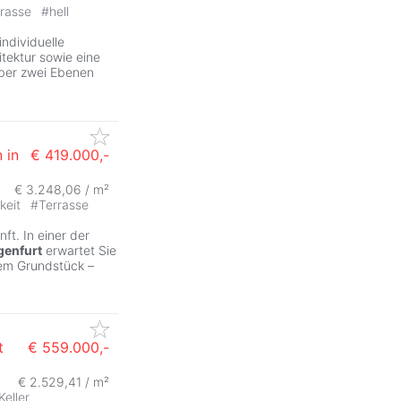
rrasse
#
hell
individuelle
tektur sowie eine
über zwei Ebenen
 in
€ 419.000,-
€ 3.248,06 / m²
keit
#
Terrasse
ft. In einer der
genfurt
erwartet Sie
hem Grundstück –
t
€ 559.000,-
€ 2.529,41 / m²
Keller