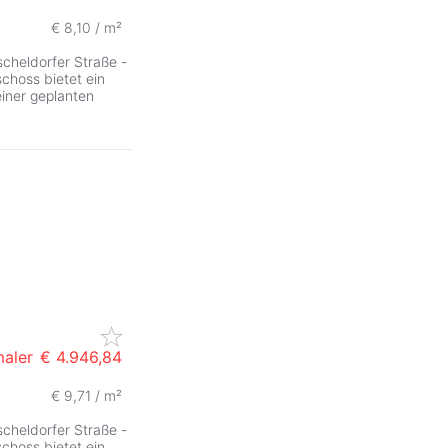
€ 8,10 / m²
ZurÃ
scheldorfer Straße -
choss bietet ein
iner geplanten
maler
€ 4.946,84
€ 9,71 / m²
scheldorfer Straße -
choss bietet ein