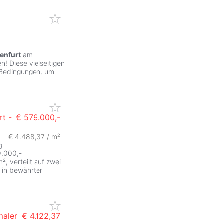
enfurt
am
! Diese vielseitigen
 Bedingungen, um
rt -
€ 579.000,-
€ 4.488,37 / m²
g
9.000,-
², verteilt auf zwei
s in bewährter
maler
€ 4.122,37