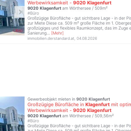
Werbewirksamkeit -
9020
Klagenfurt
9020
Klagenfurt
am Wörthersee / 509m²
#
Büro
Großzügige Bürofläche - gut sichtbare Lage - in der Pi
zur Miete Diese ca. 509 m² große Fläche im 1. Oberges
großzügiges und flexibles Raumkonzept, das im Zuge e
Sanierung
...
[
Mehr
]
immobilien.derstandard.at
,
04.08.2026
Gewerbeobjekt mieten in
9020
Klagenfurt
Großzügige Bürofläche in
Klagenfurt
mit opti
Werbewirksamkeit -
9020
Klagenfurt
9020
Klagenfurt
am Wörthersee / 509,56m²
#
Büro
Großzügige Bürofläche - gut sichtbare Lage - in der Pi
zur Miete Diese ca. 509 m² große Fläche im 1. Oberges