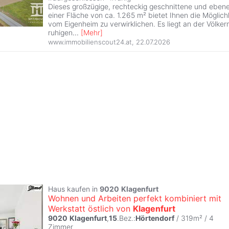
Dieses großzügige, rechteckig geschnittene und eben
einer Fläche von ca. 1.265 m² bietet Ihnen die Möglich
vom Eigenheim zu verwirklichen. Es liegt an der Völke
ruhigen
...
[
Mehr
]
www.immobilienscout24.at
,
22.07.2026
Haus kaufen in
9020
Klagenfurt
Wohnen und Arbeiten perfekt kombiniert mit
Werkstatt östlich von
Klagenfurt
9020
Klagenfurt
,
15
.Bez.:
Hörtendorf
/ 319m² /
4
Zimmer