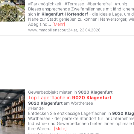
#
Parkmöglichkeit
#
Terrasse
#
barrierefrei
#
ruhig
Dieses ansprechende Zweifamilienhaus mit ländliche
sich in
Klagenfurt
-
Hörtendorf
- die ideale Lage, um d
Nähe zur Stadt genießen zu können! Nahversorger, wi
Adeg sind
...
[
Mehr
]
www.immobilienscout24.at
,
23.04.2026
Gewerbeobjekt mieten in
9020
Klagenfurt
Top Lagerfläche in
9020
Klagenfurt
9020
Klagenfurt
am Wörthersee
#
Handel
Entdecken Sie erstklassige Lagerflächen in
9020
Klag
Wörthersee - der perfekte Standort für Ihr Unternehmen
Industrie- und Gewerbeflächen bieten Ihnen optimale
Ihre Waren
...
[
Mehr
]