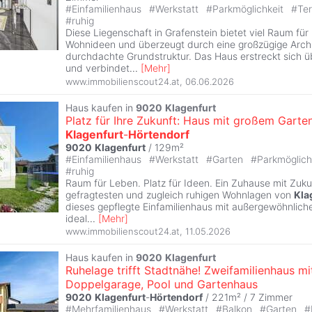
#
Einfamilienhaus
#
Werkstatt
#
Parkmöglichkeit
#
Te
#
ruhig
Diese Liegenschaft in Grafenstein bietet viel Raum für 
Wohnideen und überzeugt durch eine großzügige Archi
durchdachte Grundstruktur. Das Haus erstreckt sich 
und verbindet
...
[
Mehr
]
www.immobilienscout24.at
,
06.06.2026
Haus kaufen in
9020
Klagenfurt
Platz für Ihre Zukunft: Haus mit großem Garten
Klagenfurt
-
Hörtendorf
9020
Klagenfurt
/ 129m²
#
Einfamilienhaus
#
Werkstatt
#
Garten
#
Parkmöglich
#
ruhig
Raum für Leben. Platz für Ideen. Ein Zuhause mit Zukun
gefragtesten und zugleich ruhigen Wohnlagen von
Kla
dieses gepflegte Einfamilienhaus mit außergewöhnlic
ideal
...
[
Mehr
]
www.immobilienscout24.at
,
11.05.2026
Haus kaufen in
9020
Klagenfurt
Ruhelage trifft Stadtnähe! Zweifamilienhaus mi
Doppelgarage, Pool und Gartenhaus
9020
Klagenfurt
-
Hörtendorf
/ 221m² /
7 Zimmer
#
Mehrfamilienhaus
#
Werkstatt
#
Balkon
#
Garten
#