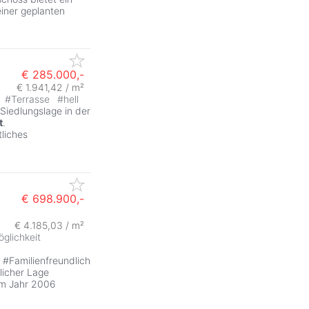
iner geplanten
€ 285.000,-
€ 1.941,42 / m²
#
Terrasse
#
hell
Siedlungslage in der
t
.
tliches
€ 698.900,-
€ 4.185,03 / m²
glichkeit
#Familienfreundlich
licher Lage
 im Jahr 2006