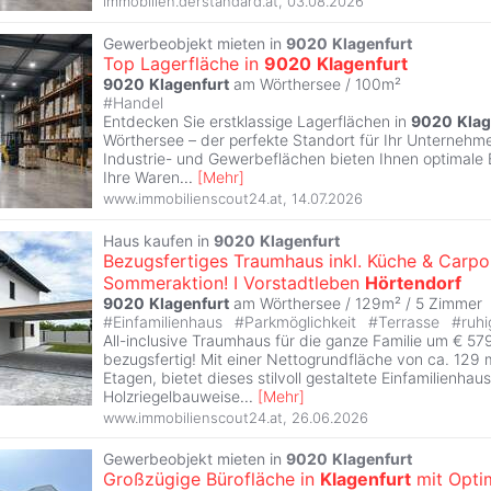
immobilien.derstandard.at
,
03.08.2026
Gewerbeobjekt mieten in
9020
Klagenfurt
Top Lagerfläche in
9020
Klagenfurt
9020
Klagenfurt
am Wörthersee / 100m²
#
Handel
Entdecken Sie erstklassige Lagerflächen in
9020
Klag
Wörthersee – der perfekte Standort für Ihr Unternehmen
Industrie- und Gewerbeflächen bieten Ihnen optimale
Ihre Waren
...
[
Mehr
]
www.immobilienscout24.at
,
14.07.2026
Haus kaufen in
9020
Klagenfurt
Bezugsfertiges Traumhaus inkl. Küche & Carpo
Sommeraktion! I Vorstadtleben
Hörtendorf
9020
Klagenfurt
am Wörthersee / 129m² /
5 Zimmer
#
Einfamilienhaus
#
Parkmöglichkeit
#
Terrasse
#
ruhi
All-inclusive Traumhaus für die ganze Familie um € 57
bezugsfertig! Mit einer Nettogrundfläche von ca. 129 m
Etagen, bietet dieses stilvoll gestaltete Einfamilienhau
Holzriegelbauweise
...
[
Mehr
]
www.immobilienscout24.at
,
26.06.2026
Gewerbeobjekt mieten in
9020
Klagenfurt
Großzügige Bürofläche in
Klagenfurt
mit Opti