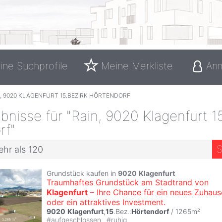
ine Suchprofile
Meine Merkliste
An
, 9020 KLAGENFURT 15.BEZIRK HÖRTENDORF
nisse für "Rain, 9020 Klagenfurt 15
rf"
S
ehr als 120
Grundstück kaufen in
9020
Klagenfurt
Traumhaftes Grundstück am Stadtrand von
Klagenfurt
– Ihre Chance für ein neues Zuhaus
oder ein attraktives Investment.
9020
Klagenfurt
,
15
.Bez.:
Hörtendorf
/ 1265m²
#
aufgeschlossen
#
ruhig