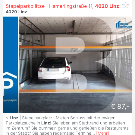
Stapelparkplätze | Hamerlingstraße 11,
4020
Linz
4020
Linz
€ 87,-
>
Linz
| Stapelparkplatz | Mieten Schluss mit der ewigen
Parkplatzsuche in
Linz
! Sie leben am Stadtrand und arbeiten
im Zentrum? Sie bummeln gerne und genießen die Restaurants
in der Stadt? Sie haben regelmäßig Termine
...
[
Mehr
]