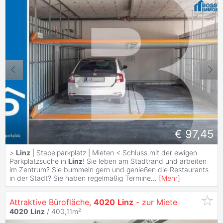
€ 97,45
>
Linz
| Stapelparkplatz | Mieten < Schluss mit der ewigen
Parkplatzsuche in
Linz
! Sie leben am Stadtrand und arbeiten
im Zentrum? Sie bummeln gern und genießen die Restaurants
in der Stadt? Sie haben regelmäßig Termine
...
[
Mehr
]
Attraktive Bürofläche,
4020
Linz
- zur Miete
4020
Linz
/ 400,11m²