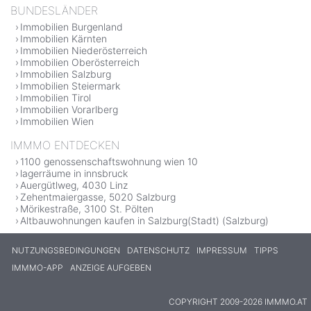
BUNDESLÄNDER
Immobilien Burgenland
Immobilien Kärnten
Immobilien Niederösterreich
Immobilien Oberösterreich
Immobilien Salzburg
Immobilien Steiermark
Immobilien Tirol
Immobilien Vorarlberg
Immobilien Wien
IMMMO ENTDECKEN
1100 genossenschaftswohnung wien 10
lagerräume in innsbruck
Auergütlweg, 4030 Linz
Zehentmaiergasse, 5020 Salzburg
Mörikestraße, 3100 St. Pölten
Altbauwohnungen kaufen in Salzburg(Stadt) (Salzburg)
NUTZUNGSBEDINGUNGEN
DATENSCHUTZ
IMPRESSUM
TIPPS
IMMMO-APP
ANZEIGE AUFGEBEN
COPYRIGHT 2009-2026 IMMMO.AT