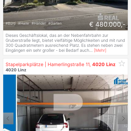
€ 480.000,-
#
Büro
#
Halle
#
Handel
#
Garten
Dieses Geschäftslokal, das an der Nebenfahrbahn zur
Gruberstraße liegt, bietet vielfältige Möglichkeiten und mit rund
300 Quadratmetern ausreichend Platz. Es stehen neben zwei
Eingängen ein sehr großer - bei Bedarf auch
...
[
Mehr
]
Stapelparkplätze | Hamerlingstraße 11,
4020
Linz
4020
Linz