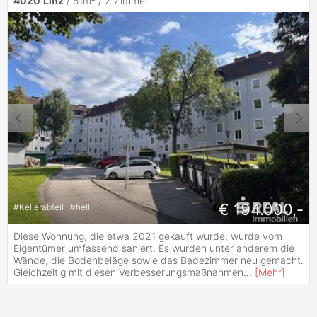
4020
Linz
/ 51m² /
2 Zimmer
€ 194.000,-
#
Kellerabteil
#
hell
Diese Wohnung, die etwa 2021 gekauft wurde, wurde vom
Eigentümer umfassend saniert. Es wurden unter anderem die
Wände, die Bodenbeläge sowie das Badezimmer neu gemacht.
Gleichzeitig mit diesen Verbesserungsmaßnahmen
...
[
Mehr
]