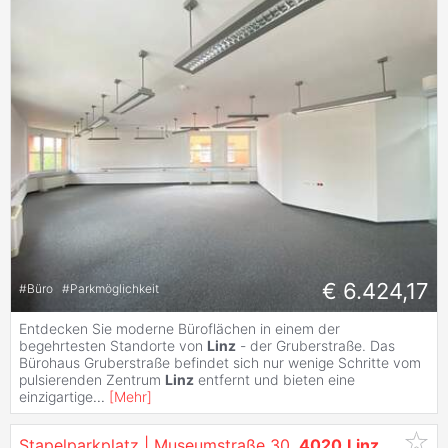
€ 6.424,17
#
Büro
#
Parkmöglichkeit
Entdecken Sie moderne Büroflächen in einem der
begehrtesten Standorte von
Linz
- der Gruberstraße. Das
Bürohaus Gruberstraße befindet sich nur wenige Schritte vom
pulsierenden Zentrum
Linz
entfernt und bieten eine
einzigartige
...
[
Mehr
]
Stapelparkplatz | Museumstraße 30,
4020
Linz