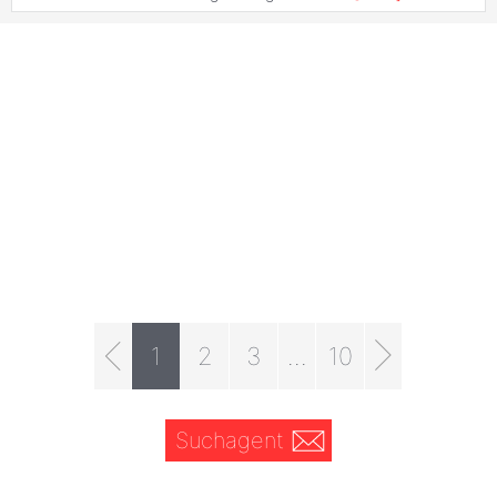
1
2
3
...
10
Suchagent