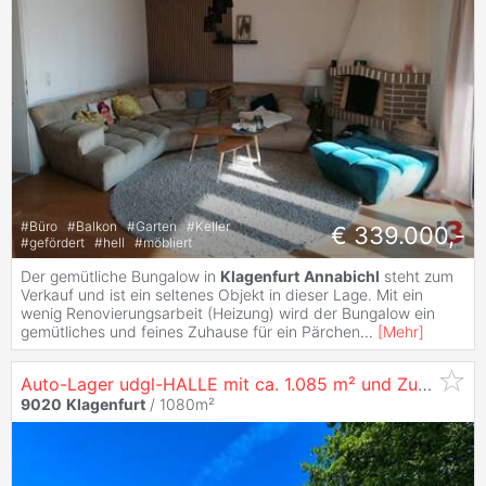
#
Büro
#
Balkon
#
Garten
#
Keller
€ 339.000,-
#
gefördert
#
hell
#
möbliert
Der gemütliche Bungalow in
Klagenfurt
Annabichl
steht zum
Verkauf und ist ein seltenes Objekt in dieser Lage. Mit ein
wenig Renovierungsarbeit (Heizung) wird der Bungalow ein
gemütliches und feines Zuhause für ein Pärchen
...
[
Mehr
]
Auto-Lager udgl-HALLE mit ca. 1.085 m² und Zufahrt für Fahrzeuge in
9020
Klagenfurt
/ 1080m²