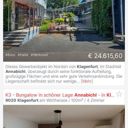
€ 24.615,60
#
Büro
#
Halle
#
Werkstatt
Dieses Gewerbeobjekt im Norden von
Klagenfurt
, im Stadtteil
Annabichl
, überzeugt durch seine funktionale Aufteilung,
großzügige Flächen und eine sehr gute Verkehrsanbindung. Die
Liegenschaft befindet sich nur wenige
...
[
Mehr
]
K3 - Bungalow in schöner Lage
Annabichl
- in
Klagenfurt
9020
Klagenfurt
am Wörthersee / 100m² /
4 Zimmer