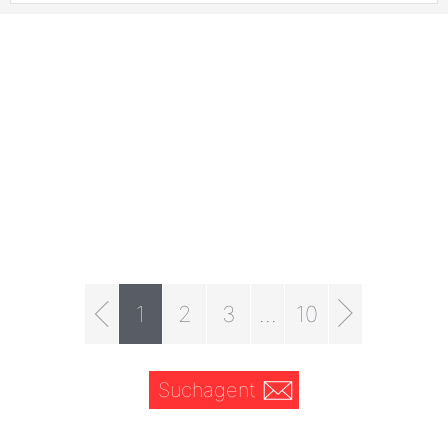
1
2
3
...
10
Suchagent