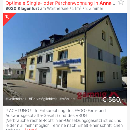
Optimale Single- oder Pärchenwohnung in
Annabichl
9020
Klagenfurt
am Wörthersee / 51m² /
2 Zimmer
€ 560,-
#
Kellerabteil
#
Parkmöglichkeit
#
möbliert
!! ACHTUNG !!! In Entsprechung des FAGG (Fern- und
Auswärtsgeschäfte-Gesetz) und des VRUG
(Verbraucherrechte-Richtlinien-Umsetzungsgesetz) ist es uns
leider nur mehr möglich Termine nach Erhalt einer schriftlichen