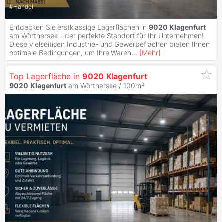
#
Handel
Entdecken Sie erstklassige Lagerflächen in
9020
Klagenfurt
am Wörthersee - der perfekte Standort für Ihr Unternehmen!
Diese vielseitigen Industrie- und Gewerbeflächen bieten Ihnen
optimale Bedingungen, um Ihre Waren
...
[
Mehr
]
Top Lagerfläche in
9020
Klagenfurt
9020
Klagenfurt
am Wörthersee / 100m²