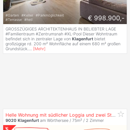
#
Garten
#
Keller
#
Parkmöglichkeit
€ 998.900,-
#
Terrasse
#
hell
GROSSZÜGIGES ARCHITEKTENHAUS IN BELIEBTER LAGE
#Familientraum #Zentrumsnah #XL-Pool Dieser Wohntraum
befindet sich in zentraler Lage von
Klagenfurt
bietet
großzügige rd. 200 m² Wohnfläche auf einem 680 m² großen
Grundstück.
...
[
Mehr
]
Helle Wohnung mit südlicher Loggia und zwei Stellplätzen im grünen
9020
Klagenfurt
am Wörthersee / 75m² /
2 Zimmer