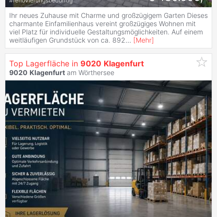
#
renovierungsbedürftig
Ihr neues Zuhause mit Charme und großzügigem Garten Dieses
charmante Einfamilienhaus vereint großzügiges Wohnen mit
viel Platz für individuelle Gestaltungsmöglichkeiten. Auf einem
weitläufigen Grundstück von ca. 892
...
[
Mehr
]
Top Lagerfläche in
9020
Klagenfurt
9020
Klagenfurt
am Wörthersee