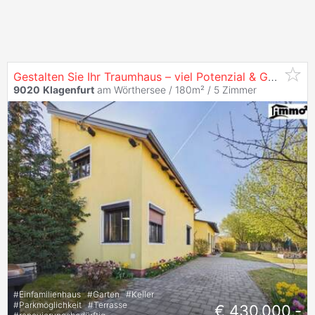
Gestalten Sie Ihr Traumhaus – viel Potenzial & Garten in
9020
Klagenfurt
am Wörthersee / 180m² /
5 Zimmer
#
Einfamilienhaus
#
Garten
#
Keller
#
Parkmöglichkeit
#
Terrasse
€ 430.000,-