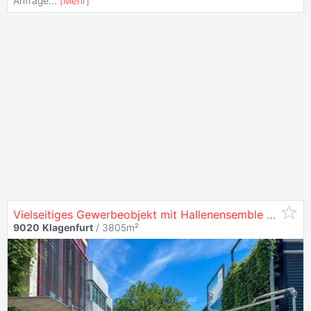
Anfrage
...
[
Mehr
]
Vielseitiges Gewerbeobjekt mit Hallenensemble und Büroflächen in
9020
Klagenfurt
/ 3805m²