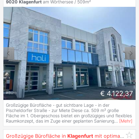
9020
Klagenfurt
am Wörthersee / 509m²
€ 4.122,37
#
Büro
Großzügige Bürofläche - gut sichtbare Lage - in der
Pischeldorfer Straße - zur Miete Diese ca. 509 m² große
Fläche im 1. Obergeschoss bietet ein großzügiges und flexibles
Raumkonzept, das im Zuge einer geplanten Sanierung
...
[
Mehr
]
Großzügige Bürofläche in
Klagenfurt
mit optimaler Werbewirksamkeit -