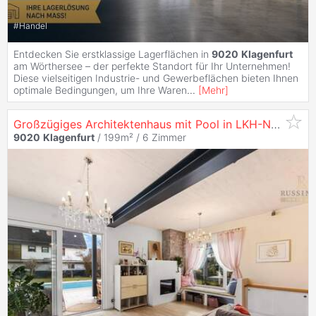
#
Handel
Entdecken Sie erstklassige Lagerflächen in
9020
Klagenfurt
am Wörthersee – der perfekte Standort für Ihr Unternehmen!
Diese vielseitigen Industrie- und Gewerbeflächen bieten Ihnen
optimale Bedingungen, um Ihre Waren
...
[
Mehr
]
Großzügiges Architektenhaus mit Pool in LKH-Nähe #Zentrumsnähe #
9020
Klagenfurt
/ 199m² /
6 Zimmer