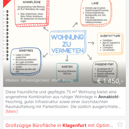
€ 1.450,-
#
Balkon
#
Parkmöglichkeit
#
hell
#
ruhig
Diese freundliche und gepflegte 75 m² Wohnung bietet eine
angenehme Kombination aus ruhiger Wohnlage in
Annabichl
-
Feschnig, guter Infrastruktur sowie einer durchdachten
Raumaufteilung mit Parkettboden. Die südlich ausgerichtete
...
[
Mehr
]
Großzügige Bürofläche in
Klagenfurt
mit Optimaler Werbewirksamkeit -