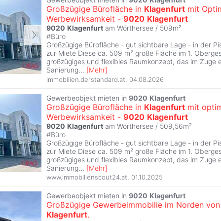
Großzügige Bürofläche in
Klagenfurt
mit Opti
Werbewirksamkeit -
9020
Klagenfurt
9020
Klagenfurt
am Wörthersee / 509m²
#
Büro
Großzügige Bürofläche - gut sichtbare Lage - in der Pi
zur Miete Diese ca. 509 m² große Fläche im 1. Oberges
großzügiges und flexibles Raumkonzept, das im Zuge e
Sanierung
...
[
Mehr
]
immobilien.derstandard.at
,
04.08.2026
Gewerbeobjekt mieten in
9020
Klagenfurt
Großzügige Bürofläche in
Klagenfurt
mit opti
Werbewirksamkeit -
9020
Klagenfurt
9020
Klagenfurt
am Wörthersee / 509,56m²
#
Büro
Großzügige Bürofläche - gut sichtbare Lage - in der Pi
zur Miete Diese ca. 509 m² große Fläche im 1. Oberges
großzügiges und flexibles Raumkonzept, das im Zuge e
Sanierung
...
[
Mehr
]
www.immobilienscout24.at
,
01.10.2025
Gewerbeobjekt mieten in
9020
Klagenfurt
Großzügige Gewerbeimmobilie im Norden von
Klagenfurt
.