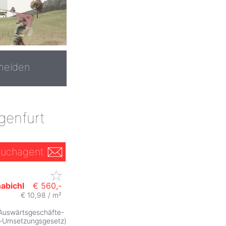
melden
genfurt
uchagent
abichl
€ 560,-
€ 10,98 / m²
 Auswärtsgeschäfte-
n-Umsetzungsgesetz)