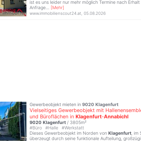
ist es uns leider nur mehr möglich Termine nach Erhalt 
Anfrage
...
[
Mehr
]
www.immobilienscout24.at
,
05.08.2026
Gewerbeobjekt mieten in
9020
Klagenfurt
Vielseitiges Gewerbeobjekt mit Hallenensembl
und Büroflächen in
Klagenfurt
-
Annabichl
9020
Klagenfurt
/ 3805m²
#
Büro
#
Halle
#
Werkstatt
Dieses Gewerbeobjekt im Norden von
Klagenfurt
, im 
überzeugt durch seine funktionale Aufteilung, großzüg