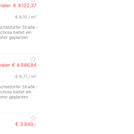
maler
€ 4.122,37
€ 8,10 / m²
ZurÃ
scheldorfer Straße -
choss bietet ein
iner geplanten
maler
€ 4.946,84
€ 9,71 / m²
scheldorfer Straße -
choss bietet ein
iner geplanten
€ 3.840,-