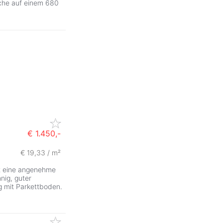
che auf einem 680
€ 1.450,-
€ 19,33 / m²
et eine angenehme
nig, guter
g mit Parkettboden.