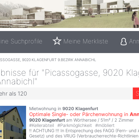
ine Suchprofile
Meine Merkliste
An
ASSOGASSE, 9020 KLAGENFURT 9.BEZIRK ANNABICHL
bnisse für "Picassogasse, 9020 Kla
Annabichl"
S
ehr als 120
Mietwohnung in
9020
Klagenfurt
Optimale Single- oder Pärchenwohnung in
Ann
9020
Klagenfurt
am Wörthersee / 51m² /
2 Zimmer
#
Kellerabteil
#
Parkmöglichkeit
#
möbliert
!! ACHTUNG !!! In Entsprechung des FAGG (Fern- und
Gesetz) und des VRUG (Verbraucherrechte-Richtlinie