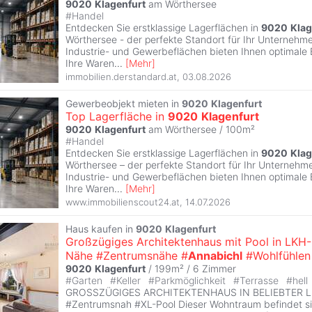
9020
Klagenfurt
am Wörthersee
#
Handel
Entdecken Sie erstklassige Lagerflächen in
9020
Klag
Wörthersee - der perfekte Standort für Ihr Unternehmen
Industrie- und Gewerbeflächen bieten Ihnen optimale
Ihre Waren
...
[
Mehr
]
immobilien.derstandard.at
,
03.08.2026
Gewerbeobjekt mieten in
9020
Klagenfurt
Top Lagerfläche in
9020
Klagenfurt
9020
Klagenfurt
am Wörthersee / 100m²
#
Handel
Entdecken Sie erstklassige Lagerflächen in
9020
Klag
Wörthersee – der perfekte Standort für Ihr Unternehmen
Industrie- und Gewerbeflächen bieten Ihnen optimale
Ihre Waren
...
[
Mehr
]
www.immobilienscout24.at
,
14.07.2026
Haus kaufen in
9020
Klagenfurt
Großzügiges Architektenhaus mit Pool in LKH-
Nähe #Zentrumsnähe #
Annabichl
#Wohlfühlen
9020
Klagenfurt
/ 199m² /
6 Zimmer
#
Garten
#
Keller
#
Parkmöglichkeit
#
Terrasse
#
hell
GROSSZÜGIGES ARCHITEKTENHAUS IN BELIEBTER LA
#Zentrumsnah #XL-Pool Dieser Wohntraum befindet sic