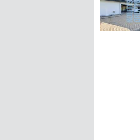
ck
Weiter