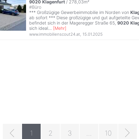
9020
Klagenfurt
/ 278,03m²
#
Büro
*** Großzügige Gewerbeimmobilie im Norden von
Kla
ab sofort *** Diese großzügige und gut aufgeteilte G
befindet sich in der Mageregger Straße 65,
9020
Kla
sich ideal
...
[
Mehr
]
www.immobilienscout24.at
,
15.01.2025
1
2
3
...
10