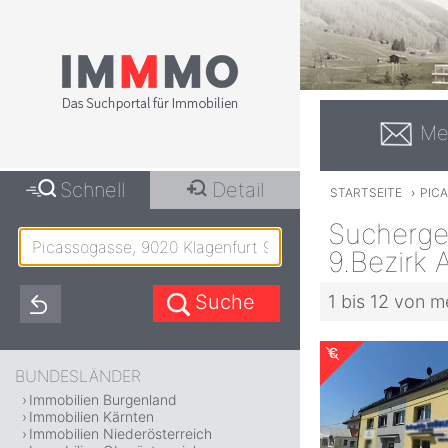
Me
Schnell
Detail
STARTSEITE
›
PIC
Sucherge
9.Bezirk 
1 bis 12 von m
BUNDESLÄNDER
Immobilien Burgenland
Immobilien Kärnten
Immobilien Niederösterreich