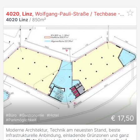
4020
,
Linz
, Wolfgang-Pauli-Straße / Techbase - Moderne Geschäftseinheit zu vermieten - EG
4020
Linz
/ 850m²
#
Büro
#
Gastronomie
#
Hotel
€ 17,50
#
Parkmöglichkeit
Moderne Architektur, Technik am neuesten Stand, beste
infrastrukturelle Anbindung, einladende Grünzonen und ganz