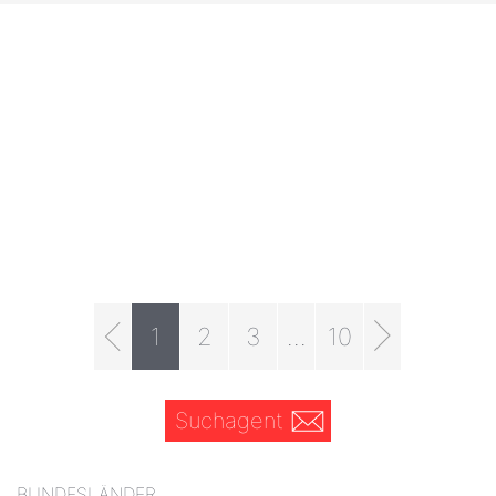
1
2
3
...
10
Suchagent
BUNDESLÄNDER