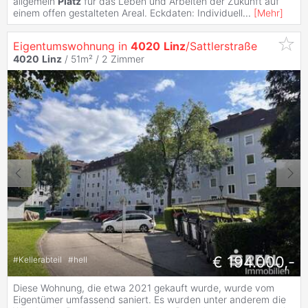
allgemein
Platz
für das Leben und Arbeiten der Zukunft auf
einem offen gestalteten Areal. Eckdaten: Individuell
...
[
Mehr
]
Eigentumswohnung in
4020
Linz
/Sattlerstraße
4020
Linz
/ 51m² /
2 Zimmer
€ 194.000,-
#
Kellerabteil
#
hell
Diese Wohnung, die etwa 2021 gekauft wurde, wurde vom
Eigentümer umfassend saniert. Es wurden unter anderem die