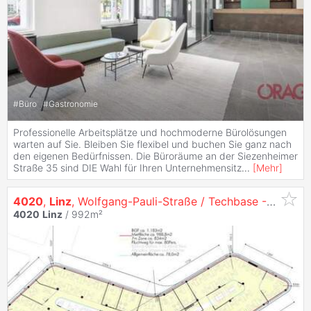
#
Büro
#
Gastronomie
Professionelle Arbeitsplätze und hochmoderne Bürolösungen
warten auf Sie. Bleiben Sie flexibel und buchen Sie ganz nach
den eigenen Bedürfnissen. Die Büroräume an der Siezenheimer
Straße 35 sind DIE Wahl für Ihren Unternehmensitz
...
[
Mehr
]
4020
,
Linz
, Wolfgang-Pauli-Straße / Techbase - Moderne Büros zu vermieten - 1. OG
4020
Linz
/ 992m²