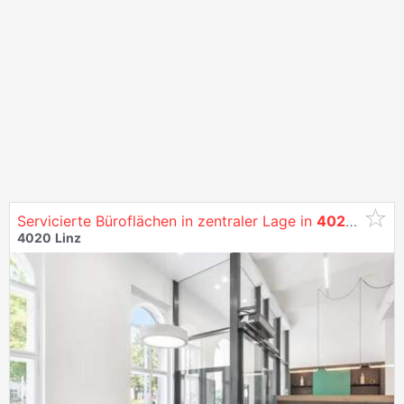
Servicierte Büroflächen in zentraler Lage in
4020
Linz
z
4020
Linz