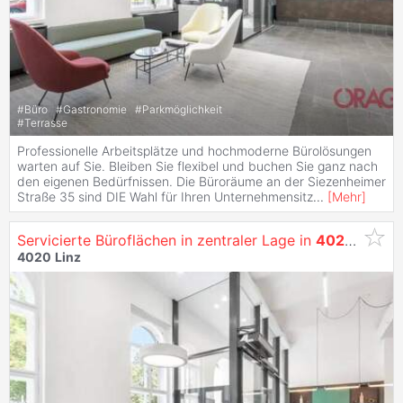
#
Büro
#
Gastronomie
#
Parkmöglichkeit
#
Terrasse
Professionelle Arbeitsplätze und hochmoderne Bürolösungen
warten auf Sie. Bleiben Sie flexibel und buchen Sie ganz nach
den eigenen Bedürfnissen. Die Büroräume an der Siezenheimer
Straße 35 sind DIE Wahl für Ihren Unternehmensitz
...
[
Mehr
]
Servicierte Büroflächen in zentraler Lage in
4020
Linz
z
4020
Linz