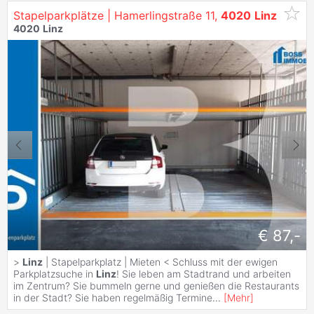
Stapelparkplätze | Hamerlingstraße 11,
4020
Linz
4020
Linz
€ 87,-
>
Linz
| Stapelparkplatz | Mieten < Schluss mit der ewigen
Parkplatzsuche in
Linz
! Sie leben am Stadtrand und arbeiten
im Zentrum? Sie bummeln gerne und genießen die Restaurants
in der Stadt? Sie haben regelmäßig Termine
...
[
Mehr
]