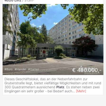
4020
Linz
/ 313m²
€ 480.000,-
#
Büro
#
Handel
#
Garten
Dieses Geschäftslokal, das an der Nebenfahrbahn zur
Gruberstraße liegt, bietet vielfältige Möglichkeiten und mit rund
300 Quadratmetern ausreichend
Platz
. Es stehen neben zwei
Eingängen ein sehr großer - bei Bedarf auch
...
[
Mehr
]