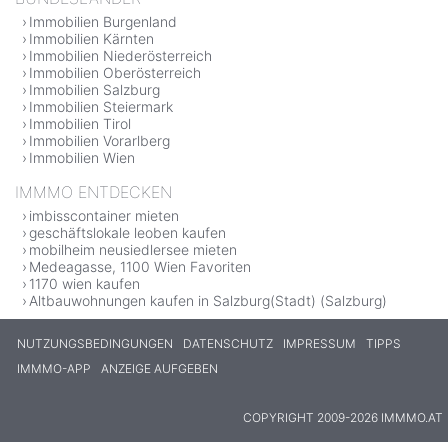
Immobilien Burgenland
Immobilien Kärnten
Immobilien Niederösterreich
Immobilien Oberösterreich
Immobilien Salzburg
Immobilien Steiermark
Immobilien Tirol
Immobilien Vorarlberg
Immobilien Wien
IMMMO ENTDECKEN
imbisscontainer mieten
geschäftslokale leoben kaufen
mobilheim neusiedlersee mieten
Medeagasse, 1100 Wien Favoriten
1170 wien kaufen
Altbauwohnungen kaufen in Salzburg(Stadt) (Salzburg)
NUTZUNGSBEDINGUNGEN
DATENSCHUTZ
IMPRESSUM
TIPPS
IMMMO-APP
ANZEIGE AUFGEBEN
COPYRIGHT 2009-2026 IMMMO.AT