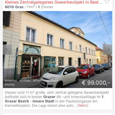
Kleines Zentralgelegenes Gewerbeobjekt in Bester Lage im Herzen der
8010
Graz
/ 11m² /
1
Zimmer
#
Handel
#
Altbau
#
Parkmöglichkeit
€ 99.000,-
#
ruhig
Dieses rund 11 m² große, sehr zentral gelegene Gewerbeobjekt
befindet sich in bester
Grazer
Alt- und Innenstadtlage im
1
.
Grazer
Bezirk
-
Innere
Stadt
in der Paulustorgasse am
Karmeliterplatz. Die Lage bietet eine sehr
...
[
Mehr
]