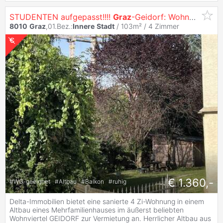
STUDENTEN aufgepasst!!!!
Graz
-Geidorf: Wohnen in der
8010
Graz
,01.Bez.:
Innere
Stadt
/ 103m² /
4 Zimmer
€ 1.360,-
#
WG-geeignet
#
Altbau
#
Balkon
#
ruhig
Delta-Immobilien bietet eine sanierte 4 Zi-Wohnung in einem
Altbau eines Mehrfamilienhauses im äußerst beliebten
Wohnviertel GEIDORF zur Vermietung an. Herrlicher Altbau aus