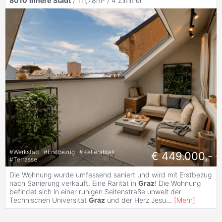
8010
Innere
Stadt
/ 111,78m² /
4 Zimmer
#
Werkstatt
#
Erstbezug
#
Kellerabteil
€ 449.000,-
#
Terrasse
Die Wohnung wurde umfassend saniert und wird mit Erstbezug
nach Sanierung verkauft. Eine Rarität in
Graz
! Die Wohnung
befindet sich in einer ruhigen Seitenstraße unweit der
Technischen Universität
Graz
und der Herz Jesu
...
[
Mehr
]