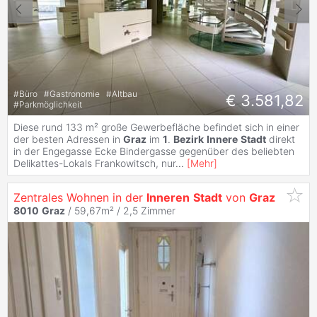
#
Büro
#
Gastronomie
#
Altbau
€ 3.581,82
#
Parkmöglichkeit
Diese rund 133 m² große Gewerbefläche befindet sich in einer
der besten Adressen in
Graz
im
1
.
Bezirk
Innere
Stadt
direkt
in der Engegasse Ecke Bindergasse gegenüber des beliebten
Delikattes-Lokals Frankowitsch, nur
...
[
Mehr
]
Zentrales Wohnen in der
Inneren
Stadt
von
Graz
8010
Graz
/ 59,67m² /
2,5 Zimmer