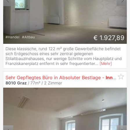
€ 1.927,89
#
Handel
#
Altbau
Diese klassische, rund 122 m² große Gewerbefläche befindet
sich Erdgeschoss eines sehr zentral gelegenen
Stilaltbauzinshauses, nur wenige Schritte vom Hauptplatz und
Franziskanerplatz entfernt in sehr frequentierter
...
[
Mehr
]
Sehr Gepflegtes Büro in Absoluter Bestlage -
Innere
Sta
8010
Graz
/ 77m² /
2 Zimmer