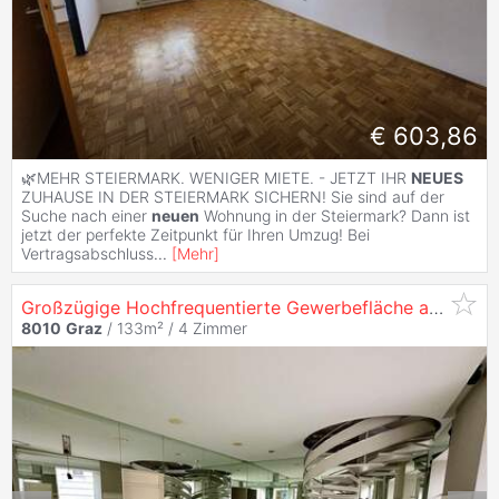
€ 603,86
🌿MEHR STEIERMARK. WENIGER MIETE. - JETZT IHR
NEUES
ZUHAUSE IN DER STEIERMARK SICHERN! Sie sind auf der
Suche nach einer
neuen
Wohnung in der Steiermark? Dann ist
jetzt der perfekte Zeitpunkt für Ihren Umzug! Bei
Vertragsabschluss
...
[
Mehr
]
Großzügige Hochfrequentierte Gewerbefläche auf 2 Etagen - in der
8010
Graz
/ 133m² /
4 Zimmer