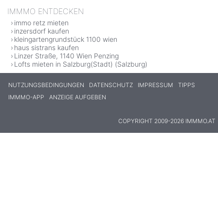
IMMMO ENTDECKEN
immo retz mieten
inzersdorf kaufen
kleingartengrundstück 1100 wien
haus sistrans kaufen
Linzer Straße, 1140 Wien Penzing
Lofts mieten in Salzburg(Stadt) (Salzburg)
NUTZUNGSBEDINGUNGEN
DATENSCHUTZ
IMPRESSUM
TIPPS
IMMMO-APP
ANZEIGE AUFGEBEN
COPYRIGHT 2009-2026 IMMMO.AT