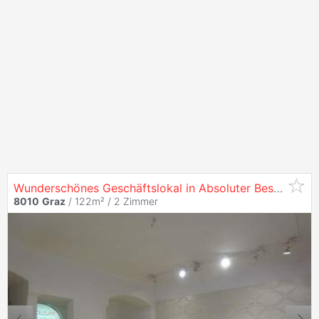
Wunderschönes Geschäftslokal in Absoluter Bestlage -
I
8010
Graz
/ 122m² /
2 Zimmer