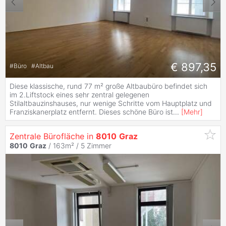
€ 897,35
#
Büro
#
Altbau
Diese klassische, rund 77 m² große Altbaubüro befindet sich
im 2.Liftstock eines sehr zentral gelegenen
Stilaltbauzinshauses, nur wenige Schritte vom Hauptplatz und
Franziskanerplatz entfernt. Dieses schöne Büro ist
...
[
Mehr
]
Zentrale Bürofläche in
8010
Graz
8010
Graz
/ 163m² /
5 Zimmer