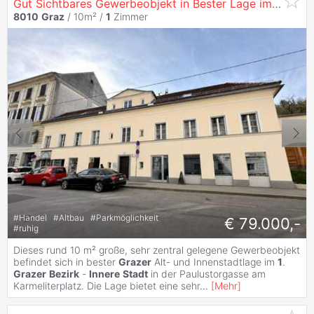
Gut Sichtbares Gewerbeobjekt in Bester Lage im Herzen der
8010
Graz
/ 10m² /
1
Zimmer
#
Handel
#
Altbau
#
Parkmöglichkeit
€ 79.000,-
#
ruhig
Dieses rund 10 m² große, sehr zentral gelegene Gewerbeobjekt
befindet sich in bester
Grazer
Alt- und Innenstadtlage im
1
.
Grazer
Bezirk
-
Innere
Stadt
in der Paulustorgasse am
Karmeliterplatz. Die Lage bietet eine sehr
...
[
Mehr
]