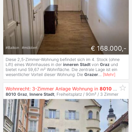
€ 168.000,-
#
Balkon
#
möbliert
Diese 2,5-Zimmer-Wohnung befindet sich im 4. Stock (ohne
Lift) eines Wohnhauses in der
inneren
Stadt
von
Graz
und
bietet rund 59,67 m² Wohnfläche. Die zentrale Lage ist ein
wesentlicher Vorteil dieser Wohnung: Die
Grazer
...
[
Mehr
]
Wohnrecht: 3-Zimmer Anlage Wohnung in
8010
Graz
8010
Graz
,
Innere
Stadt
, Freiheitsplatz / 90m² /
3 Zimmer