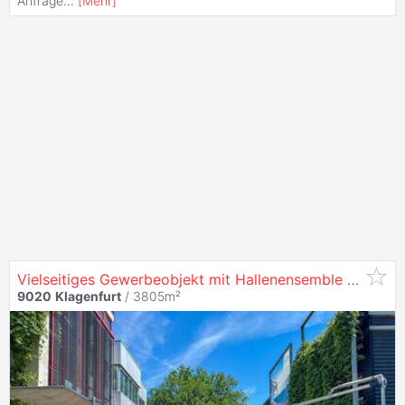
Anfrage
...
[
Mehr
]
Vielseitiges Gewerbeobjekt mit Hallenensemble und Büroflächen in
9020
Klagenfurt
/ 3805m²