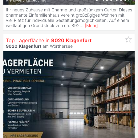
#
renovierungsbedürftig
Ihr neues Zuhause mit Charme und großzügigem Garten Dieses
charmante Einfamilienhaus vereint großzügiges Wohnen mit
viel Platz für individuelle Gestaltungsmöglichkeiten. Auf einem
weitläufigen Grundstück von ca. 892
...
[
Mehr
]
Top Lagerfläche in
9020
Klagenfurt
9020
Klagenfurt
am Wörthersee