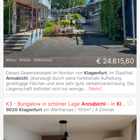
€ 24.615,60
#
Büro
#
Halle
#
Werkstatt
Dieses Gewerbeobjekt im Norden von
Klagenfurt
, im Stadtteil
Annabichl
, überzeugt durch seine funktionale Aufteilung,
großzügige Flächen und eine sehr gute Verkehrsanbindung. Die
Liegenschaft befindet sich nur wenige
...
[
Mehr
]
K3 - Bungalow in schöner Lage
Annabichl
- in
Klagenfurt
9020
Klagenfurt
am Wörthersee / 100m² /
4 Zimmer