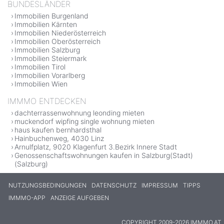
BUNDESLÄNDER
Immobilien Burgenland
Immobilien Kärnten
Immobilien Niederösterreich
Immobilien Oberösterreich
Immobilien Salzburg
Immobilien Steiermark
Immobilien Tirol
Immobilien Vorarlberg
Immobilien Wien
IMMMO ENTDECKEN
dachterrassenwohnung leonding mieten
muckendorf wipfing single wohnung mieten
haus kaufen bernhardsthal
Hainbuchenweg, 4030 Linz
Arnulfplatz, 9020 Klagenfurt 3.Bezirk Innere Stadt
Genossenschaftswohnungen kaufen in Salzburg(Stadt)
(Salzburg)
NUTZUNGSBEDINGUNGEN
DATENSCHUTZ
IMPRESSUM
TIPPS
IMMMO-APP
ANZEIGE AUFGEBEN
COPYRIGHT 2009-2026 IMMMO.AT