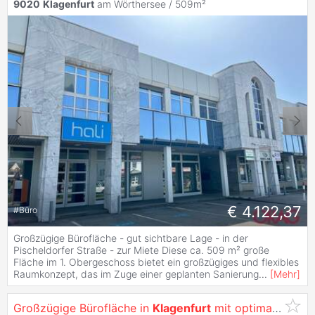
9020
Klagenfurt
am Wörthersee / 509m²
€ 4.122,37
#
Büro
Großzügige Bürofläche - gut sichtbare Lage - in der
Pischeldorfer Straße - zur Miete Diese ca. 509 m² große
Fläche im 1. Obergeschoss bietet ein großzügiges und flexibles
Raumkonzept, das im Zuge einer geplanten Sanierung
...
[
Mehr
]
Großzügige Bürofläche in
Klagenfurt
mit optimaler Werbewirksamkeit -