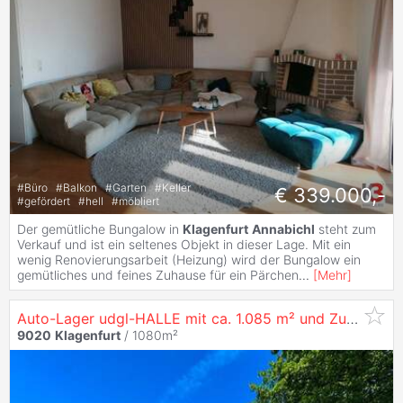
#
Büro
#
Balkon
#
Garten
#
Keller
€ 339.000,-
#
gefördert
#
hell
#
möbliert
Der gemütliche Bungalow in
Klagenfurt
Annabichl
steht zum
Verkauf und ist ein seltenes Objekt in dieser Lage. Mit ein
wenig Renovierungsarbeit (Heizung) wird der Bungalow ein
gemütliches und feines Zuhause für ein Pärchen
...
[
Mehr
]
Auto-Lager udgl-HALLE mit ca. 1.085 m² und Zufahrt für Fahrzeuge in
9020
Klagenfurt
/ 1080m²