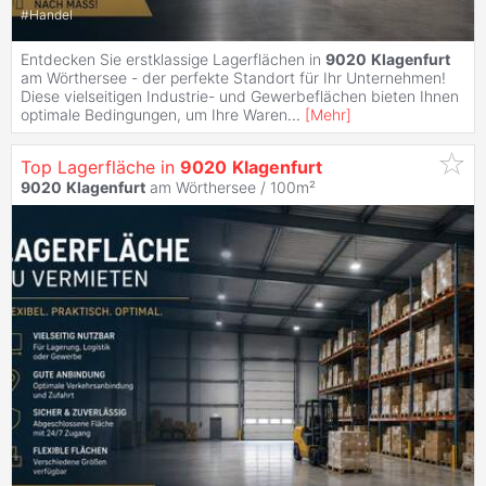
#
Handel
Entdecken Sie erstklassige Lagerflächen in
9020
Klagenfurt
am Wörthersee - der perfekte Standort für Ihr Unternehmen!
Diese vielseitigen Industrie- und Gewerbeflächen bieten Ihnen
optimale Bedingungen, um Ihre Waren
...
[
Mehr
]
Top Lagerfläche in
9020
Klagenfurt
9020
Klagenfurt
am Wörthersee / 100m²