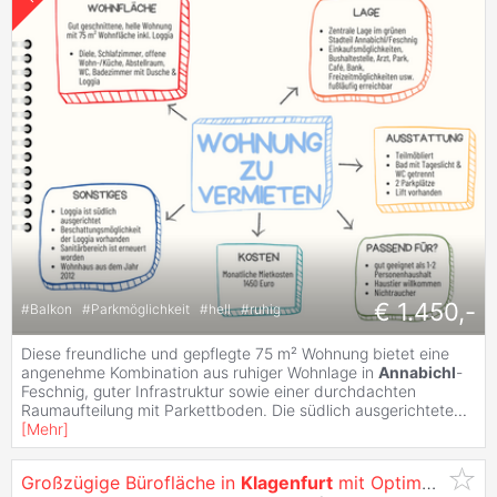
€ 1.450,-
#
Balkon
#
Parkmöglichkeit
#
hell
#
ruhig
Diese freundliche und gepflegte 75 m² Wohnung bietet eine
angenehme Kombination aus ruhiger Wohnlage in
Annabichl
-
Feschnig, guter Infrastruktur sowie einer durchdachten
Raumaufteilung mit Parkettboden. Die südlich ausgerichtete
...
[
Mehr
]
Großzügige Bürofläche in
Klagenfurt
mit Optimaler Werbewirksamkeit -