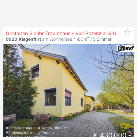
Gestalten Sie Ihr Traumhaus – viel Potenzial & Garten in
9020
Klagenfurt
am Wörthersee / 180m² /
5 Zimmer
#
Einfamilienhaus
#
Garten
#
Keller
#
Parkmöglichkeit
#
Terrasse
€ 430.000,-