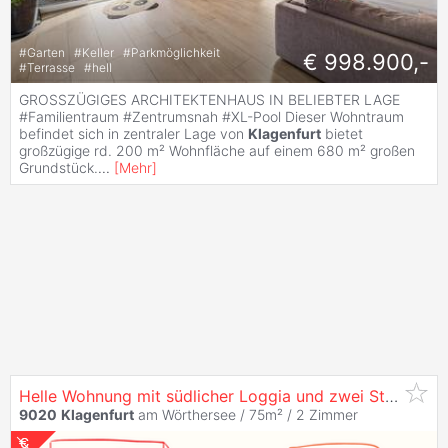
#
Garten
#
Keller
#
Parkmöglichkeit
€ 998.900,-
#
Terrasse
#
hell
GROSSZÜGIGES ARCHITEKTENHAUS IN BELIEBTER LAGE
#Familientraum #Zentrumsnah #XL-Pool Dieser Wohntraum
befindet sich in zentraler Lage von
Klagenfurt
bietet
großzügige rd. 200 m² Wohnfläche auf einem 680 m² großen
Grundstück.
...
[
Mehr
]
Helle Wohnung mit südlicher Loggia und zwei Stellplätzen im grünen
9020
Klagenfurt
am Wörthersee / 75m² /
2 Zimmer