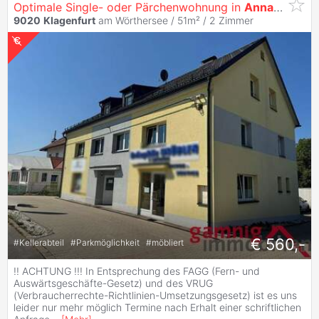
Optimale Single- oder Pärchenwohnung in
Annabichl
9020
Klagenfurt
am Wörthersee / 51m² /
2 Zimmer
€ 560,-
#
Kellerabteil
#
Parkmöglichkeit
#
möbliert
!! ACHTUNG !!! In Entsprechung des FAGG (Fern- und
Auswärtsgeschäfte-Gesetz) und des VRUG
(Verbraucherrechte-Richtlinien-Umsetzungsgesetz) ist es uns
leider nur mehr möglich Termine nach Erhalt einer schriftlichen