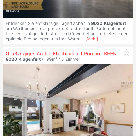
#
Handel
Entdecken Sie erstklassige Lagerflächen in
9020
Klagenfurt
am Wörthersee – der perfekte Standort für Ihr Unternehmen!
Diese vielseitigen Industrie- und Gewerbeflächen bieten Ihnen
optimale Bedingungen, um Ihre Waren
...
[
Mehr
]
Großzügiges Architektenhaus mit Pool in LKH-Nähe #Zentrumsnähe #
9020
Klagenfurt
/ 199m² /
6 Zimmer