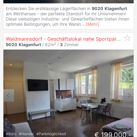
Entdecken Sie erstklassige Lagerflächen in
9020
Klagenfurt
am Wörthersee – der perfekte Standort für Ihr Unternehmen!
Diese vielseitigen Industrie- und Gewerbeflächen bieten Ihnen
optimale Bedingungen, um Ihre Waren
...
[
Mehr
]
Waidmannsdorf - Geschäftslokal nahe Sportpark
Klagen
9020
Klagenfurt
/ 82m² /
3
Zimmer
€ 199.000,-
#
Büro
#
Handel
#
Parkmöglichkeit