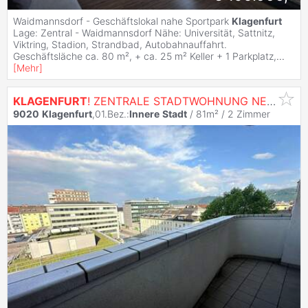
Waidmannsdorf - Geschäftslokal nahe Sportpark
Klagenfurt
Lage: Zentral - Waidmannsdorf Nähe: Universität, Sattnitz,
Viktring, Stadion, Strandbad, Autobahnauffahrt.
Geschäftsläche ca. 80 m², + ca. 25 m² Keller + 1 Parkplatz,
...
[
Mehr
]
KLAGENFURT
! ZENTRALE STADTWOHNUNG NEBEN ÖGK MIT ATEMBERAUBENDEM BLICK ÜBER
9020
Klagenfurt
,01.Bez.:
Innere
Stadt
/ 81m² /
2 Zimmer