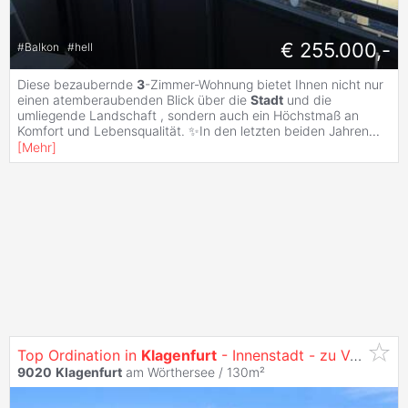
€ 255.000,-
#
Balkon
#
hell
Diese bezaubernde
3
-Zimmer-Wohnung bietet Ihnen nicht nur
einen atemberaubenden Blick über die
Stadt
und die
umliegende Landschaft , sondern auch ein Höchstmaß an
Komfort und Lebensqualität. ✨In den letzten beiden Jahren
...
[
Mehr
]
Top Ordination in
Klagenfurt
- Innenstadt - zu Verkaufen!
9020
Klagenfurt
am Wörthersee / 130m²