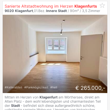
Sanierte Altstadtwohnung im Herzen
Klagenfurts
9020
Klagenfurt
,01.Bez.:
Innere
Stadt
/ 90m² /
3,5 Zimmer
€ 265.000,-
#
Kellerabteil
#
Parkmöglichkeit
#
hell
Mitten im Herzen von
Klagenfurt
am Wörthersee, direkt am
Alten Platz - dem wohl lebendigsten und charmantesten Teil
der
Stadt
- befindet sich diese außergewöhnlich schöne,
vollständig sanierte Wohnung. Umgeben von historischer
...