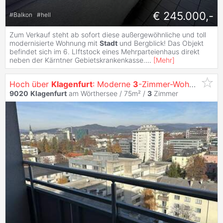
€ 245.000,-
#
Balkon
#
hell
Zum Verkauf steht ab sofort diese außergewöhnliche und toll
modernisierte Wohnung mit
Stadt
und Bergblick! Das Objekt
befindet sich im 6. LIftstock eines Mehrparteienhaus direkt
neben der Kärntner Gebietskrankenkasse.
...
[
Mehr
]
Hoch über
Klagenfurt
: Moderne
3
-Zimmer-Wohnung mit Loggia
9020
Klagenfurt
am Wörthersee / 75m² /
3
Zimmer