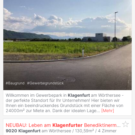
#
Baugrund
#
Gewerbegrundstück
Willkommen im Gewerbepark in
Klagenfurt
am Wörthersee -
der perfekte Standort für Ihr Unternehmen! Hier bieten wir
Ihnen ein beeindruckendes Grundstück mit einer Fläche von
24000m² zur Miete an. Dank der idealen Lage
...
[
Mehr
]
NEUBAU: Leben am
Klagenfurter
Benediktinermarkt! Eine Symphonie von Eleganz, Geschichte und Architektur!
9020
Klagenfurt
am Wörthersee / 130,59m² /
4 Zimmer