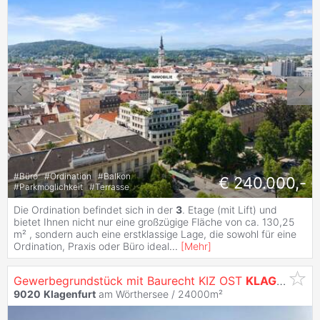
#
Büro
#
Ordination
#
Balkon
€ 240.000,-
#
Parkmöglichkeit
#
Terrasse
Die Ordination befindet sich in der
3
. Etage (mit Lift) und
bietet Ihnen nicht nur eine großzügige Fläche von ca. 130,25
m² , sondern auch eine erstklassige Lage, die sowohl für eine
Ordination, Praxis oder Büro ideal
...
[
Mehr
]
Gewerbegrundstück mit Baurecht KIZ OST
KLAGENFURT
9020
Klagenfurt
am Wörthersee / 24000m²