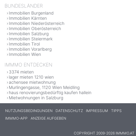
BUNDESLÄNDER
Immobilien Burgenland
Immobilien Kärnten
Immobilien Niederösterreich
Immobilien Oberösterreich
Immobilien Salzburg
Immobilien Steiermark
Immobilien Tirol
Immobilien Vorarlberg
Immobilien Wien
IMMMO ENTDECKEN
3374 mieten
lager mieten 1210 wien
achensee mietwohnung
Murlingengasse, 1120 Wien Meidling
haus renovierungsbedürftig kaufen hallein
Mietwohnungen in Salzburg
NUTZUNGSBEDINGUNGEN
DATENSCHUTZ
IMPRESSUM
TIPPS
IMMMO-APP
ANZEIGE AUFGEBEN
COPYRIGHT 2009-2026 IMMMO.AT