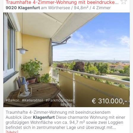
Traumhafte 4-Zimmer-Wohnung mit beeindruckendem Ausblick über
9020
Klagenfurt
am Wörthersee / 94,8m² /
4 Zimmer
€ 310.000,-
#
Balkon
#
Kellerabteil
#
Parkmöglichkeit
Traumhafte 4-Zimmer-Wohnung mit beeindruckendem
Ausblick über
Klagenfurt
Diese charmante Wohnung mit einer
großzügigen Wohnfläche von ca. 94,7 m² sowie zwei Loggien
befindet sich in zentrumsnaher Lage und überzeugt mit
...
[
Mehr
]