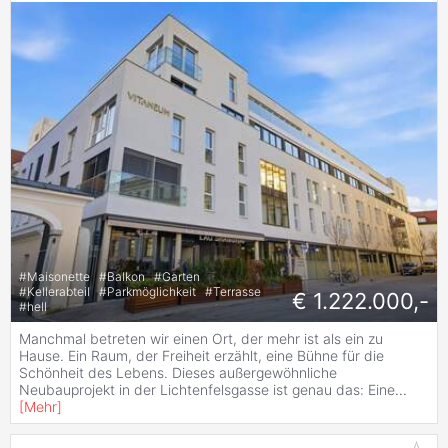
#
Maisonette
#
Balkon
#
Garten
#
Kellerabteil
#
Parkmöglichkeit
#
Terrasse
€ 1.222.000,-
#
hell
Manchmal betreten wir einen Ort, der mehr ist als ein zu
Hause. Ein Raum, der Freiheit erzählt, eine Bühne für die
Schönheit des Lebens. Dieses außergewöhnliche
Neubauprojekt in der Lichtenfelsgasse ist genau das: Eine
...
[
Mehr
]