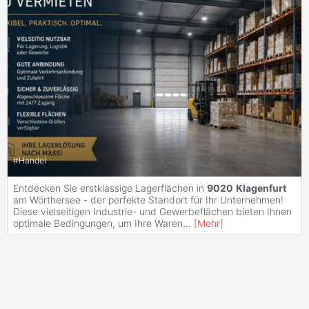
#
Handel
Entdecken Sie erstklassige Lagerflächen in
9020
Klagenfurt
am Wörthersee - der perfekte Standort für Ihr Unternehmen!
Diese vielseitigen Industrie- und Gewerbeflächen bieten Ihnen
optimale Bedingungen, um Ihre Waren
...
[
Mehr
]