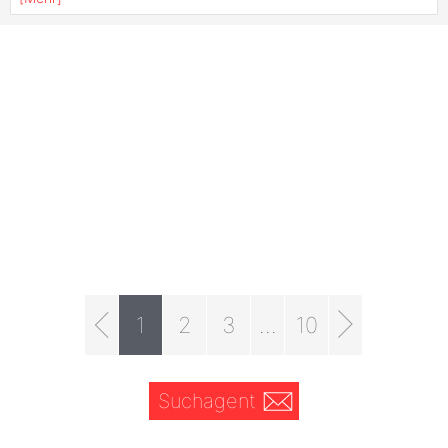
1
2
3
...
10
Suchagent