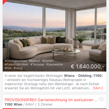
#
Dachgeschoss
#
Balkon
#
Garten
#
Parkmöglichkeit
#
Terrasse
#
barrierefrei
€ 1.640.000,-
#
hell
#
ruhig
In einer der begehrtesten Wohnlagen
Wiens
–
Döbling
(
1190
)
– entsteht ein hochwertiges Neubau-Wohnprojekt in
malerischer Grünlage nahe den Weinbergen. Je nach Einheit
erwartet Sie ein Wohngefühl mit viel Licht, attraktiven
...
[
Mehr
]
PROVISIONSFREI! Gartenwohnung im exklusiven Neubauprojekt nahe Weinbergen - Grünlage
1190
Wien
/ 64m² /
3 Zimmer