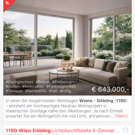
#
Dachgeschoss
#
Balkon
#
Erstbezug
#
Garten
#
Kellerabteil
#
Parkmöglichkeit
€ 643.000,-
#
Terrasse
#
barrierefrei
#
hell
#
ruhig
In einer der begehrtesten Wohnlagen
Wiens
–
Döbling
(
1190
)
– entsteht ein hochwertiges Neubau-Wohnprojekt in
malerischer Grünlage nahe den Weinbergen. Je nach Einheit
erwartet Sie ein Wohngefühl mit viel Licht, attraktiven
...
[
Mehr
]
1190
Wien
Döbling
Lichtdurchflutete 5-Zimmer Dachgeschoß-Maisonette mit Panoramaterrassen und zwei Garagenplätzen