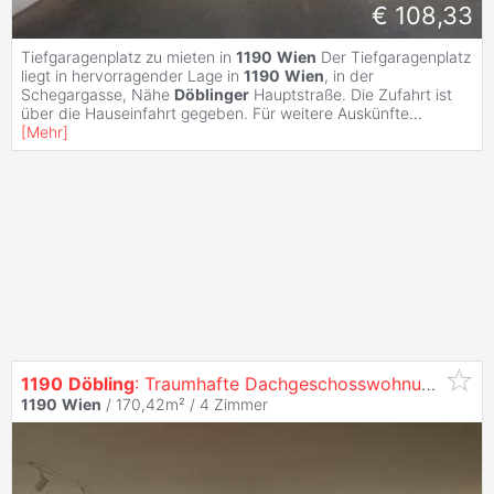
€ 108,33
Tiefgaragenplatz zu mieten in
1190
Wien
Der Tiefgaragenplatz
liegt in hervorragender Lage in
1190
Wien
, in der
Schegargasse, Nähe
Döblinger
Hauptstraße. Die Zufahrt ist
über die Hauseinfahrt gegeben. Für weitere Auskünfte
...
[
Mehr
]
1190
Döbling
: Traumhafte Dachgeschosswohnung mit großer Terrasse & viel Privatsphäre
1190
Wien
/ 170,42m² /
4 Zimmer