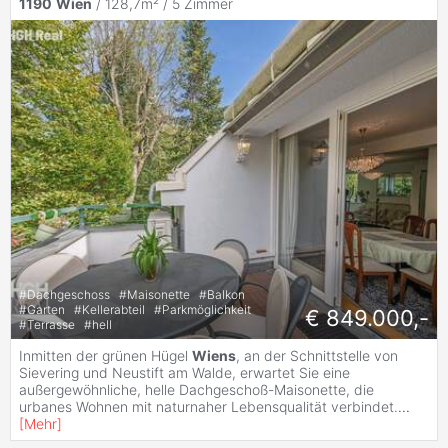
1190
Wien
/ 128,7m² /
5 Zimmer
#
Dachgeschoss
#
Maisonette
#
Balkon
#
Garten
#
Kellerabteil
#
Parkmöglichkeit
€ 849.000,-
#
Terrasse
#
hell
Inmitten der grünen Hügel
Wiens
, an der Schnittstelle von
Sievering und Neustift am Walde, erwartet Sie eine
außergewöhnliche, helle Dachgeschoß-Maisonette, die
urbanes Wohnen mit naturnaher Lebensqualität verbindet.
...
[
Mehr
]