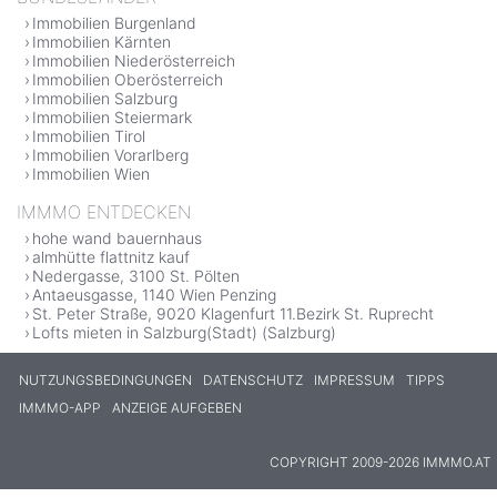
Immobilien Burgenland
Immobilien Kärnten
Immobilien Niederösterreich
Immobilien Oberösterreich
Immobilien Salzburg
Immobilien Steiermark
Immobilien Tirol
Immobilien Vorarlberg
Immobilien Wien
IMMMO ENTDECKEN
hohe wand bauernhaus
almhütte flattnitz kauf
Nedergasse, 3100 St. Pölten
Antaeusgasse, 1140 Wien Penzing
St. Peter Straße, 9020 Klagenfurt 11.Bezirk St. Ruprecht
Lofts mieten in Salzburg(Stadt) (Salzburg)
NUTZUNGSBEDINGUNGEN
DATENSCHUTZ
IMPRESSUM
TIPPS
IMMMO-APP
ANZEIGE AUFGEBEN
COPYRIGHT 2009-2026 IMMMO.AT