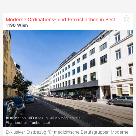
Moderne Ordinations- und Praxisflächen in Bestlage neben der
1190
Wien
#
Ordination
#
Erstbezug
#
Parkmöglichkeit
#
barrierefrei
#
unbefristet
Exklusiver Erstbezug für medizinische Berufsgruppen Moderne