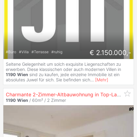
€ 2.150.000,-
#
Büro
#
Villa
#
Terrasse
#
ruhig
Seltene Gelegenheit um solch exquisite Liegenschaften zu
erwerben. Diese klassischen oder auch modernen Villen in
1190
Wien
sind zu kaufen, jede einzelne Immobilie ist ein
absolutes Juwel für sich. Sie befinden sich
...
[
Mehr
]
Charmante 2-Zimmer-Altbauwohnung in Top-Lage
Döbl
1190
Wien
/ 60m² /
2 Zimmer