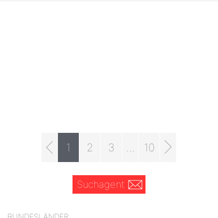
1
2
3
...
10
Suchagent
BUNDESLÄNDER