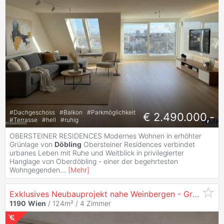
#
Dachgeschoss
#
Balkon
#
Parkmöglichkeit
€ 2.490.000,-
#
Terrasse
#
hell
#
ruhig
OBERSTEINER RESIDENCES Modernes Wohnen in erhöhter
Grünlage von
Döbling
Obersteiner Residences verbindet
urbanes Leben mit Ruhe und Weitblick in privilegierter
Hanglage von Oberdöbling - einer der begehrtesten
Wohngegenden
...
[
Mehr
]
Exklusives Neubauprojekt nahe Weinbergen - Grünlage
1190
Wien
/ 124m² /
4 Zimmer