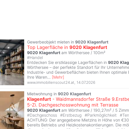
Gewerbeobjekt mieten in
9020
Klagenfurt
Top Lagerfläche in
9020
Klagenfurt
9020
Klagenfurt
am Wörthersee / 100m²
#
Handel
Entdecken Sie erstklassige Lagerflächen in
9020
Klag
Wörthersee – der perfekte Standort für Ihr Unternehmen
Industrie- und Gewerbeflächen bieten Ihnen optimale
Ihre Waren
...
[
Mehr
]
www.immobilienscout24.at
,
14.07.2026
Mietwohnung in
9020
Klagenfurt
Klagenfurt
- Waidmannsdorfer Straße 9.Erstb
5-Zi. Dachgeschosswohnung mit Terrasse
9020
Klagenfurt
am Wörthersee / 190,27m² /
5 Zimm
#
Dachgeschoss
#
Erstbezug
#
Parkmöglichkeit
#
Ter
ACHTUNG: Der angegebene Mietzins in Höhe von €300
bereits Betriebs und Heizkostenakontierungen. Die möb