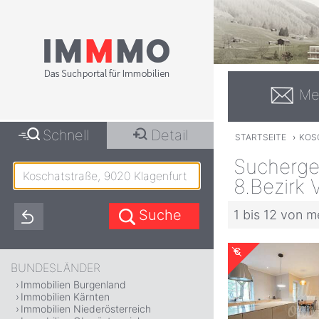
Me
Schnell
Detail
STARTSEITE
›
KOS
Sucherge
8.Bezirk 
1 bis 12 von m
BUNDESLÄNDER
Immobilien Burgenland
Immobilien Kärnten
Immobilien Niederösterreich