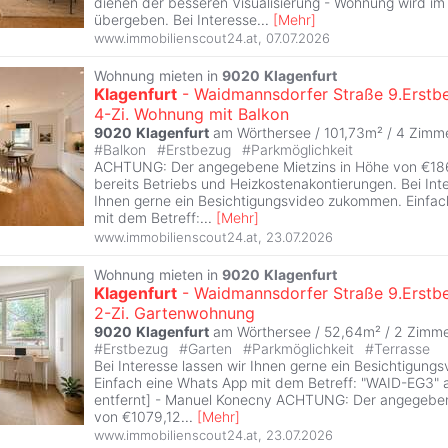
dienen der besseren Visualisierung - Wohnung wird im
übergeben. Bei Interesse
...
[
Mehr
]
www.immobilienscout24.at
,
07.07.2026
Wohnung mieten in
9020
Klagenfurt
Klagenfurt
- Waidmannsdorfer Straße 9.Erstb
4-Zi. Wohnung mit Balkon
9020
Klagenfurt
am Wörthersee / 101,73m² /
4 Zimm
#
Balkon
#
Erstbezug
#
Parkmöglichkeit
ACHTUNG: Der angegebene Mietzins in Höhe von €186
bereits Betriebs und Heizkostenakontierungen. Bei Int
Ihnen gerne ein Besichtigungsvideo zukommen. Einfac
mit dem Betreff:
...
[
Mehr
]
www.immobilienscout24.at
,
23.07.2026
Wohnung mieten in
9020
Klagenfurt
Klagenfurt
- Waidmannsdorfer Straße 9.Erstb
2-Zi. Gartenwohnung
9020
Klagenfurt
am Wörthersee / 52,64m² /
2 Zimm
#
Erstbezug
#
Garten
#
Parkmöglichkeit
#
Terrasse
Bei Interesse lassen wir Ihnen gerne ein Besichtigun
Einfach eine Whats App mit dem Betreff: "WAID-EG3"
entfernt] - Manuel Konecny ACHTUNG: Der angegeben
von €1079,12
...
[
Mehr
]
www.immobilienscout24.at
,
23.07.2026