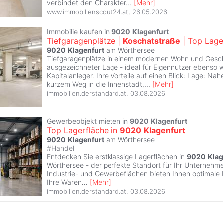
verbindet den Charakter
...
[
Mehr
]
www.immobilienscout24.at
,
26.05.2026
Immobilie kaufen in
9020
Klagenfurt
Tiefgaragenplätze |
Koschatstraße
| Top Lage
9020
Klagenfurt
am Wörthersee
Tiefgaragenplätze in einem modernen Wohn und Gesc
ausgezeichneter Lage - ideal für Eigennutzer ebenso w
Kapitalanleger. Ihre Vorteile auf einen Blick: Lage: Na
kurzem Weg in die Innenstadt,
...
[
Mehr
]
immobilien.derstandard.at
,
03.08.2026
Gewerbeobjekt mieten in
9020
Klagenfurt
Top Lagerfläche in
9020
Klagenfurt
9020
Klagenfurt
am Wörthersee
#
Handel
Entdecken Sie erstklassige Lagerflächen in
9020
Klag
Wörthersee - der perfekte Standort für Ihr Unternehmen
Industrie- und Gewerbeflächen bieten Ihnen optimale
Ihre Waren
...
[
Mehr
]
immobilien.derstandard.at
,
03.08.2026