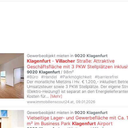
Gewerbeobjekt mieten in
9020
Klagenfurt
Klagenfurt
-
Villacher
Straße: Attraktive
Geschäftsfläche mit 3 PKW Stellplätzen inklus
9020
Klagenfurt
/ 98m²
#
Büro
#
Handel
#
Parkmöglichkeit
#
barrierefrei
Der monatliche Mietzins i Hv. € 1.200,- inkludiert Betr
Umsatzsteuer sowie 3 PKW Stellplätze. Der eigene S
(Elektro-Heizung!) ist separat an den Energielieferante
Kosten für
...
[
Mehr
]
www.immobilienscout24.at
,
09.01.2026
Gewerbeobjekt mieten in
9020
Klagenfurt
Vielseitige Lager- und Gewerbefläche mit Ca. 
m² im Business Park
Klagenfurt
Airport