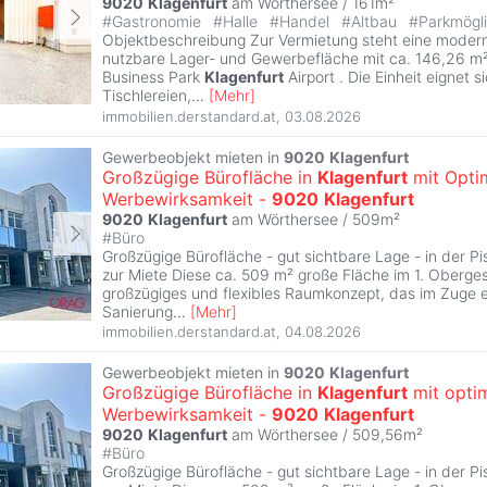
9020
Klagenfurt
am Wörthersee / 161m²
#
Gastronomie
#
Halle
#
Handel
#
Altbau
#
Parkmögli
Objektbeschreibung Zur Vermietung steht eine modern
nutzbare Lager- und Gewerbefläche mit ca. 146,26 m² 
Business Park
Klagenfurt
Airport . Die Einheit eignet si
Tischlereien,
...
[
Mehr
]
immobilien.derstandard.at
,
03.08.2026
Gewerbeobjekt mieten in
9020
Klagenfurt
Großzügige Bürofläche in
Klagenfurt
mit Opti
Werbewirksamkeit -
9020
Klagenfurt
9020
Klagenfurt
am Wörthersee / 509m²
#
Büro
Großzügige Bürofläche - gut sichtbare Lage - in der Pi
zur Miete Diese ca. 509 m² große Fläche im 1. Oberges
großzügiges und flexibles Raumkonzept, das im Zuge e
Sanierung
...
[
Mehr
]
immobilien.derstandard.at
,
04.08.2026
Gewerbeobjekt mieten in
9020
Klagenfurt
Großzügige Bürofläche in
Klagenfurt
mit opti
Werbewirksamkeit -
9020
Klagenfurt
9020
Klagenfurt
am Wörthersee / 509,56m²
#
Büro
Großzügige Bürofläche - gut sichtbare Lage - in der Pi