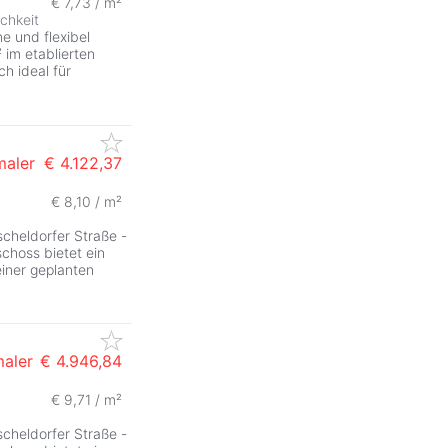
€ 7,73 / m²
ZurÃ
chkeit
e und flexibel
im etablierten
ch ideal für
maler
€ 4.122,37
€ 8,10 / m²
ZurÃ
scheldorfer Straße -
choss bietet ein
iner geplanten
maler
€ 4.946,84
€ 9,71 / m²
scheldorfer Straße -