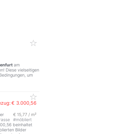
enfurt
am
! Diese vielseitigen
 Bedingungen, um
ezug:
€ 3.000,56
er
€ 15,77 / m²
rasse
#
möbliert
0,56 beinhaltet
lierten Bilder