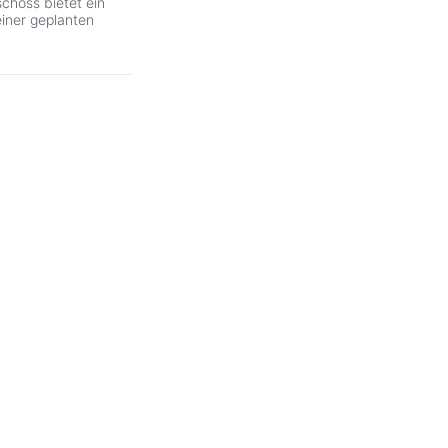
choss bietet ein
iner geplanten