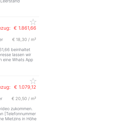
 Leerstand
ezug:
€ 1.861,66
er
€ 18,30 / m²
1,66 beinhaltet
eresse lassen wir
h eine Whats App
ezug:
€ 1.079,12
er
€ 20,50 / m²
gsvideo zukommen.
 an [Telefonnummer
e Mietzins in Höhe