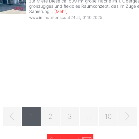
zur Miete Diese ca. 509 m² große Fläche im 1. Oberges
großzügiges und flexibles Raumkonzept, das im Zuge e
Sanierung
...
[
Mehr
]
www.immobilienscout24.at
,
01.10.2025
1
2
3
...
10