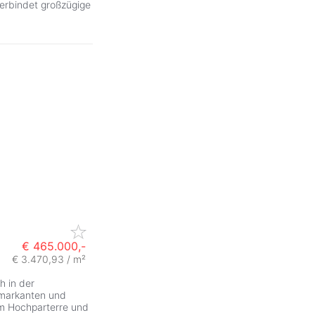
erbindet großzügige
€ 465.000,-
€ 3.470,93 / m²
h in der
 markanten und
m Hochparterre und