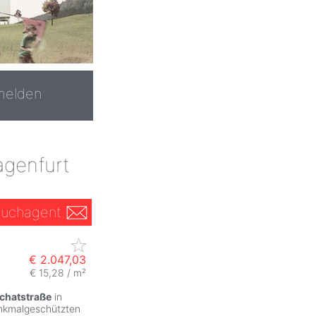
melden
agenfurt
uchagent
€ 2.047,03
€ 15,28 / m²
chatstraße
in
enkmalgeschützten