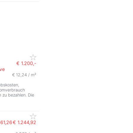
€ 1.200,-
ive
€ 12,24 / m²
iebskosten,
tromverbrauch
n zu bezahlen. Die
161,26
€ 1.244,92