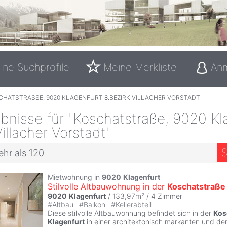
ine Suchprofile
Meine Merkliste
An
CHATSTRASSE, 9020 KLAGENFURT 8.BEZIRK VILLACHER VORSTADT
bnisse für "Koschatstraße, 9020 Kl
Villacher Vorstadt"
S
ehr als 120
Mietwohnung in
9020
Klagenfurt
Stilvolle Altbauwohnung in der
Koschatstraße
9020
Klagenfurt
/ 133,97m² /
4 Zimmer
#
Altbau
#
Balkon
#
Kellerabteil
Diese stilvolle Altbauwohnung befindet sich in der
Kos
Klagenfurt
in einer architektonisch markanten und d