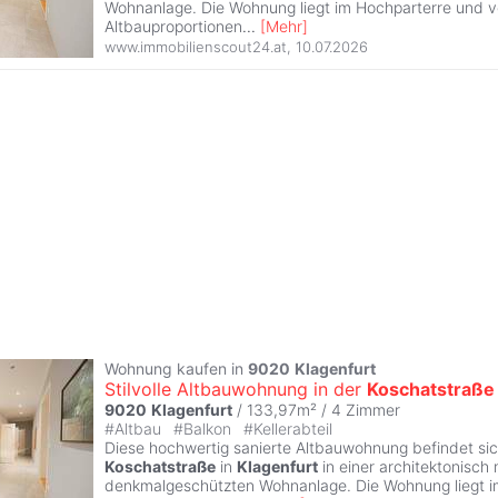
Wohnanlage. Die Wohnung liegt im Hochparterre und v
Altbauproportionen
...
[
Mehr
]
www.immobilienscout24.at
,
10.07.2026
Wohnung kaufen in
9020
Klagenfurt
Stilvolle Altbauwohnung in der
Koschatstraße
9020
Klagenfurt
/ 133,97m² /
4 Zimmer
#
Altbau
#
Balkon
#
Kellerabteil
Diese hochwertig sanierte Altbauwohnung befindet sic
Koschatstraße
in
Klagenfurt
in einer architektonisch
denkmalgeschützten Wohnanlage. Die Wohnung liegt i