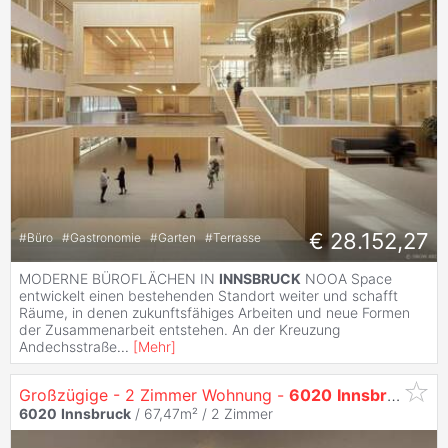
€ 28.152,27
#
Büro
#
Gastronomie
#
Garten
#
Terrasse
MODERNE BÜROFLÄCHEN IN
INNSBRUCK
NOOA Space
entwickelt einen bestehenden Standort weiter und schafft
Räume, in denen zukunftsfähiges Arbeiten und neue Formen
der Zusammenarbeit entstehen. An der Kreuzung
Andechsstraße
...
[
Mehr
]
Großzügige - 2 Zimmer Wohnung -
6020
Innsbruck
/ Pr
6020
Innsbruck
/ 67,47m² /
2 Zimmer