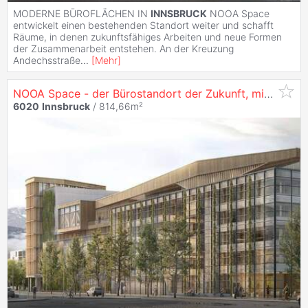
MODERNE BÜROFLÄCHEN IN
INNSBRUCK
NOOA Space
entwickelt einen bestehenden Standort weiter und schafft
Räume, in denen zukunftsfähiges Arbeiten und neue Formen
der Zusammenarbeit entstehen. An der Kreuzung
Andechsstraße
...
[
Mehr
]
NOOA Space - der Bürostandort der Zukunft, mit 814 m² in
6020
Innsbruck
/ 814,66m²