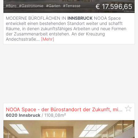
€ 17.596,65
#
Büro
#
Gastronomie
#
Garten
#
Terrasse
MODERNE BÜROFLÄCHEN IN
INNSBRUCK
NOOA Space
entwickelt einen bestehenden Standort weiter und schafft
Räume, in denen zukunftsfähiges Arbeiten und neue Formen
der Zusammenarbeit entstehen. An der Kreuzung
Andechsstraße
...
[
Mehr
]
NOOA Space - der Bürostandort der Zukunft, mit 1286 m² in
6020
Innsbruck
/ 1108,08m²