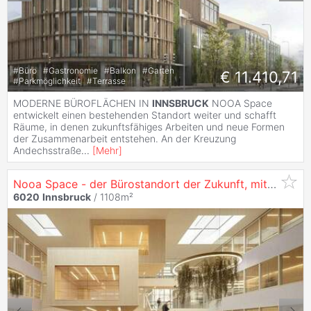
#
Büro
#
Gastronomie
#
Balkon
#
Garten
€ 11.410,71
#
Parkmöglichkeit
#
Terrasse
MODERNE BÜROFLÄCHEN IN
INNSBRUCK
NOOA Space
entwickelt einen bestehenden Standort weiter und schafft
Räume, in denen zukunftsfähiges Arbeiten und neue Formen
der Zusammenarbeit entstehen. An der Kreuzung
Andechsstraße
...
[
Mehr
]
Nooa Space - der Bürostandort der Zukunft, mit 1286 m² in
6020
Innsbruck
/ 1108m²