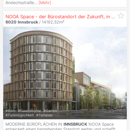
Andechsstraße
...
[
Mehr
]
NOOA Space - der Bürostandort der Zukunft, in
6020
I
6020
Innsbruck
/ 14192,52m²
#
Büro
#
Gastronomie
#
Garten
#
Parkmöglichkeit
#
Terrasse
MODERNE BÜROFLÄCHEN IN
INNSBRUCK
NOOA Space
entwickelt einen bestehenden Standort weiter und schafft