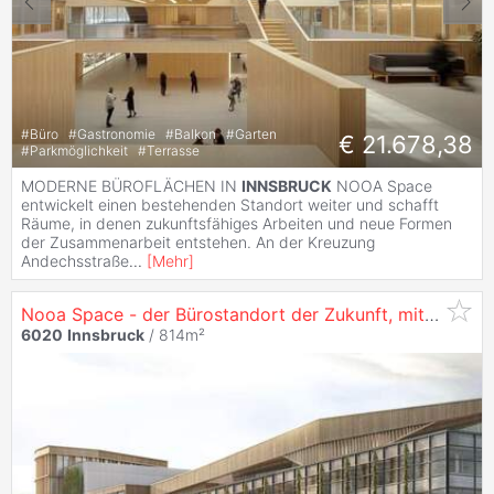
#
Büro
#
Gastronomie
#
Balkon
#
Garten
€ 21.678,38
#
Parkmöglichkeit
#
Terrasse
MODERNE BÜROFLÄCHEN IN
INNSBRUCK
NOOA Space
entwickelt einen bestehenden Standort weiter und schafft
Räume, in denen zukunftsfähiges Arbeiten und neue Formen
der Zusammenarbeit entstehen. An der Kreuzung
Andechsstraße
...
[
Mehr
]
Nooa Space - der Bürostandort der Zukunft, mit 814 m² in
6020
Innsbruck
/ 814m²