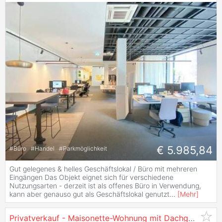
€ 5.985,84
#
Büro
#
Handel
#
Parkmöglichkeit
Gut gelegenes & helles Geschäftslokal / Büro mit mehreren
Eingängen Das Objekt eignet sich für verschiedene
Nutzungsarten - derzeit ist als offenes Büro in Verwendung,
kann aber genauso gut als Geschäftslokal genutzt
...
[
Mehr
]
Privatverkauf - Maisonette-Wohnung mit Dachgeschoss in der Lohbachsiedlung,