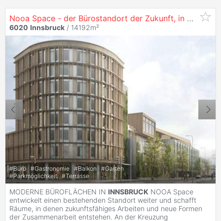
Nooa Space - der Bürostandort der Zukunft, in
6020
In
6020
Innsbruck
/ 14192m²
#
Büro
#
Gastronomie
#
Balkon
#
Garten
#
Parkmöglichkeit
#
Terrasse
MODERNE BÜROFLÄCHEN IN
INNSBRUCK
NOOA Space
entwickelt einen bestehenden Standort weiter und schafft
Räume, in denen zukunftsfähiges Arbeiten und neue Formen
der Zusammenarbeit entstehen. An der Kreuzung