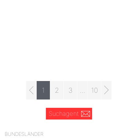
1
2
3
...
10
Suchagent
BUNDESLÄNDER