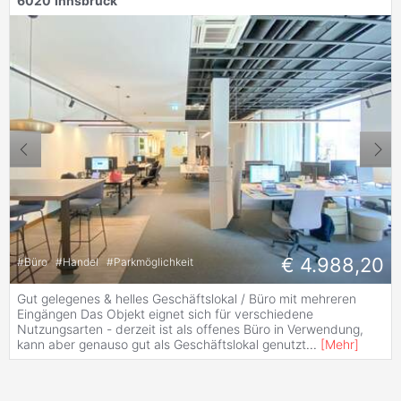
6020
Innsbruck
€ 4.988,20
#
Büro
#
Handel
#
Parkmöglichkeit
Gut gelegenes & helles Geschäftslokal / Büro mit mehreren
Eingängen Das Objekt eignet sich für verschiedene
Nutzungsarten - derzeit ist als offenes Büro in Verwendung,
kann aber genauso gut als Geschäftslokal genutzt
...
[
Mehr
]