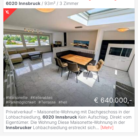
6020
Innsbruck
/ 93m² /
3 Zimmer
#
Maisonette
#
Kellerabteil
€ 640.000,-
#
Parkmöglichkeit
#
Terrasse
#
hell
Privatverkauf – Maisonette-Wohnung mit Dachgeschoss in der
Lohbachsiedlung,
6020
Innsbruck
Kein Aufschlag. Direkt vom
Eigentümer. Die Wohnung Diese Maisonette-Wohnung in der
Innsbrucker
Lohbachsiedlung erstreckt sich
...
[
Mehr
]