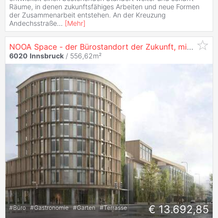
Räume, in denen zukunftsfähiges Arbeiten und neue Formen
der Zusammenarbeit entstehen. An der Kreuzung
Andechsstraße
...
[
Mehr
]
NOOA Space - der Bürostandort der Zukunft, mit 556 m² in
6020
Innsbruck
/ 556,62m²
€ 13.692,85
#
Büro
#
Gastronomie
#
Garten
#
Terrasse