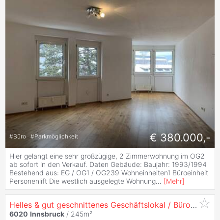
€ 380.000,-
#
Büro
#
Parkmöglichkeit
Hier gelangt eine sehr großzügige, 2 Zimmerwohnung im OG2
ab sofort in den Verkauf. Daten Gebäude: Baujahr: 1993/1994
Bestehend aus: EG / OG1 / OG239 Wohneinheiten1 Büroeinheit
Personenlift Die westlich ausgelegte Wohnung
...
[
Mehr
]
Helles & gut geschnittenes Geschäftslokal / Büro - in
60
6020
Innsbruck
/ 245m²