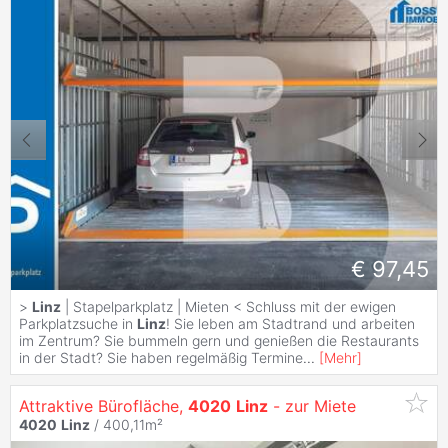
€ 97,45
>
Linz
| Stapelparkplatz | Mieten < Schluss mit der ewigen
Parkplatzsuche in
Linz
! Sie leben am Stadtrand und arbeiten
im Zentrum? Sie bummeln gern und genießen die Restaurants
in der Stadt? Sie haben regelmäßig Termine
...
[
Mehr
]
Attraktive Bürofläche,
4020
Linz
- zur Miete
4020
Linz
/ 400,11m²