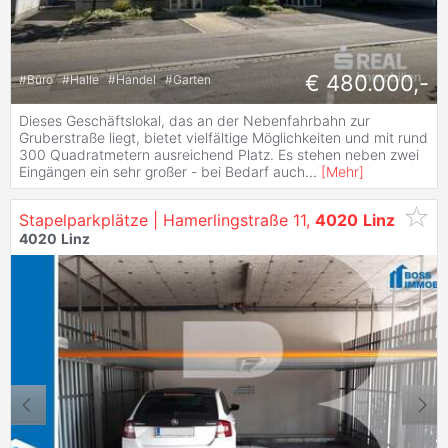
€ 480.000,-
#
Büro
#
Halle
#
Handel
#
Garten
Dieses Geschäftslokal, das an der Nebenfahrbahn zur
Gruberstraße liegt, bietet vielfältige Möglichkeiten und mit rund
300 Quadratmetern ausreichend Platz. Es stehen neben zwei
Eingängen ein sehr großer - bei Bedarf auch
...
[
Mehr
]
Stapelparkplätze | Hamerlingstraße 11,
4020
Linz
4020
Linz