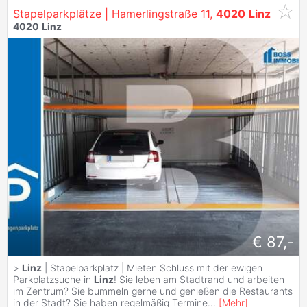
Stapelparkplätze | Hamerlingstraße 11,
4020
Linz
4020
Linz
€ 87,-
>
Linz
| Stapelparkplatz | Mieten Schluss mit der ewigen
Parkplatzsuche in
Linz
! Sie leben am Stadtrand und arbeiten
im Zentrum? Sie bummeln gerne und genießen die Restaurants
in der Stadt? Sie haben regelmäßig Termine
...
[
Mehr
]