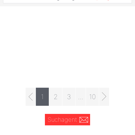
1
2
3
...
10
Suchagent