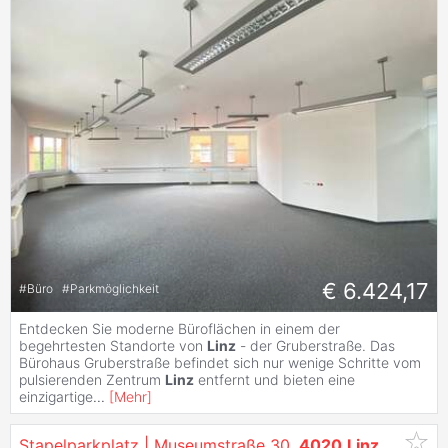
€ 6.424,17
#
Büro
#
Parkmöglichkeit
Entdecken Sie moderne Büroflächen in einem der
begehrtesten Standorte von
Linz
- der Gruberstraße. Das
Bürohaus Gruberstraße befindet sich nur wenige Schritte vom
pulsierenden Zentrum
Linz
entfernt und bieten eine
einzigartige
...
[
Mehr
]
Stapelparkplatz | Museumstraße 30,
4020
Linz