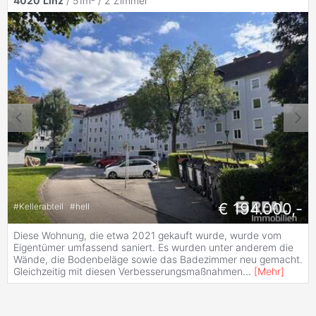
4020
Linz
/ 51m² /
2 Zimmer
€ 194.000,-
#
Kellerabteil
#
hell
Diese Wohnung, die etwa 2021 gekauft wurde, wurde vom
Eigentümer umfassend saniert. Es wurden unter anderem die
Wände, die Bodenbeläge sowie das Badezimmer neu gemacht.
Gleichzeitig mit diesen Verbesserungsmaßnahmen
...
[
Mehr
]